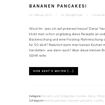
BANANEN PANCAKES!
22. Februar 2013
by
Glasgeflüster
4 Kommen
Wisst Ihr, was ich auf pinterest hasse? Diese "
klickt man schon ungläubig diese Rezepte an und
Backmischung und eine Frosting-Rührmischung an
für SO doof? Natürlich kann man keinen Kuchen 
herstellen- wie denn auch? Aber diese kleinen Bi
SEHR reife
HIER GEHT´S WEITER [...]
Kategorie:
Desserts und Süßigkeiten
,
Kuchen. Kekse, Plätz
Schlagwort:
banana pancakes
,
bananen pancakes
,
nutella
,