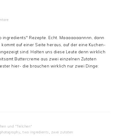
tare
two ingredients" Rezepte. Echt. Maaaaaaannnn, dann
 kommt auf einer Seite heraus, auf der eine Kuchen-
gezeigt sind. Halten uns diese Leute denn wirklich
mitsamt Buttercreme aus zwei einzelnen Zutaten
ester hier- die brauchen wirklich nur zwei Dinge:
chen und "Teilchen"
photography
,
two ingredients
,
zwei zutaten