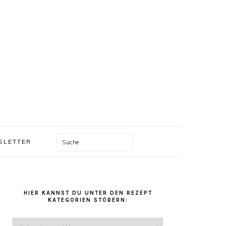
Suche
SLETTER
HAUPT-
SIDEBAR
HIER KANNST DU UNTER DEN REZEPT
KATEGORIEN STÖBERN:
Hier