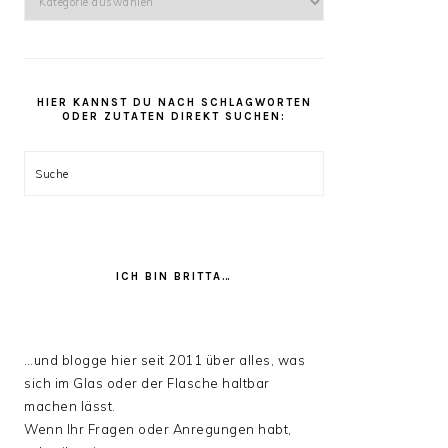
kannst
Du
unter
den
HIER KANNST DU NACH SCHLAGWORTEN
Rezept
ODER ZUTATEN DIREKT SUCHEN:
Kategorien
stöbern:
Suche
ICH BIN BRITTA…
…und blogge hier seit 2011 über alles, was
sich im Glas oder der Flasche haltbar
machen lässt.
Wenn Ihr Fragen oder Anregungen habt,