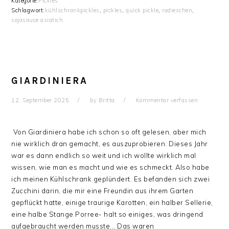
Kategorie:
Pickles
Schlagwort:
kühlschrankpickles
,
pickles
,
quick pickle
,
radieschen
,
sojasauce asiatich
GIARDINIERA
12. September 2025
by
Britta
Kommentar verfassen
Von Giardiniera habe ich schon so oft gelesen, aber mich
nie wirklich dran gemacht, es auszuprobieren. Dieses Jahr
war es dann endlich so weit und ich wollte wirklich mal
wissen, wie man es macht und wie es schmeckt. Also habe
ich meinen Kühlschrank geplündert. Es befanden sich zwei
Zucchini darin, die mir eine Freundin aus ihrem Garten
gepflückt hatte, einige traurige Karotten, ein halber Sellerie,
eine halbe Stange Porree- halt so einiges, was dringend
aufgebraucht werden musste... Das waren