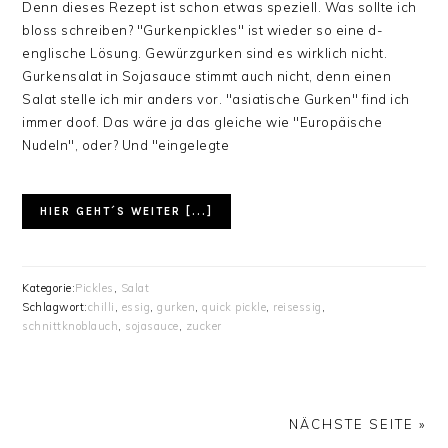
Denn dieses Rezept ist schon etwas speziell. Was sollte ich
bloss schreiben? "Gurkenpickles" ist wieder so eine d-
englische Lösung. Gewürzgurken sind es wirklich nicht.
Gurkensalat in Sojasauce stimmt auch nicht, denn einen
Salat stelle ich mir anders vor. "asiatische Gurken" find ich
immer doof. Das wäre ja das gleiche wie "Europäische
Nudeln", oder? Und "eingelegte
HIER GEHT´S WEITER [...]
Kategorie:
Pickles
,
Salat
Schlagwort:
chilli
,
essig
,
gurken
,
quick pickle
,
reisessig
,
schnittknoblauch
,
sojasauce
,
zucker
NÄCHSTE SEITE »