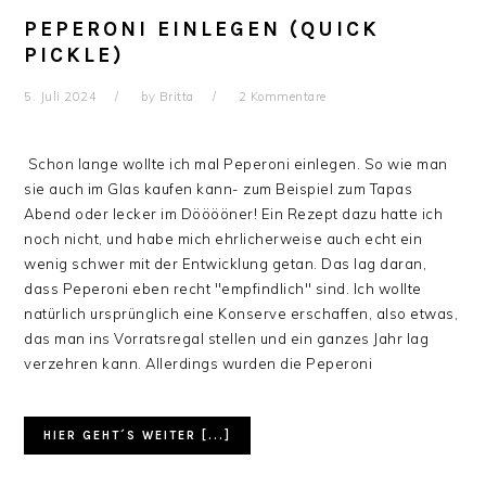
PEPERONI EINLEGEN (QUICK
PICKLE)
5. Juli 2024
by
Britta
2 Kommentare
Schon lange wollte ich mal Peperoni einlegen. So wie man
sie auch im Glas kaufen kann- zum Beispiel zum Tapas
Abend oder lecker im Dööööner! Ein Rezept dazu hatte ich
noch nicht, und habe mich ehrlicherweise auch echt ein
wenig schwer mit der Entwicklung getan. Das lag daran,
dass Peperoni eben recht "empfindlich" sind. Ich wollte
natürlich ursprünglich eine Konserve erschaffen, also etwas,
das man ins Vorratsregal stellen und ein ganzes Jahr lag
verzehren kann. Allerdings wurden die Peperoni
HIER GEHT´S WEITER [...]