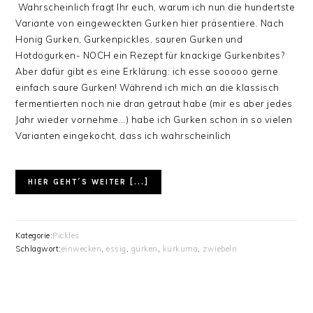
Wahrscheinlich fragt Ihr euch, warum ich nun die hundertste
Variante von eingeweckten Gurken hier präsentiere. Nach
Honig Gurken, Gurkenpickles, sauren Gurken und
Hotdogurken- NOCH ein Rezept für knackige Gurkenbites?
Aber dafür gibt es eine Erklärung: ich esse sooooo gerne
einfach saure Gurken! Während ich mich an die klassisch
fermentierten noch nie dran getraut habe (mir es aber jedes
Jahr wieder vornehme...) habe ich Gurken schon in so vielen
Varianten eingekocht, dass ich wahrscheinlich
HIER GEHT´S WEITER [...]
Kategorie:
Pickles
Schlagwort:
einwecken
,
essig
,
gurken
,
kurkuma
,
zwiebeln