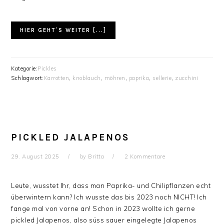
HIER GEHT´S WEITER [...]
Kategorie:
Pickles
Schlagwort:
Karrotten
,
knoblauch
,
möhren
,
paprika
,
sellerie
,
zucchini
PICKLED JALAPENOS
29. August 2025
by
Britta
2 Kommentare
Leute, wusstet Ihr, dass man Paprika- und Chilipflanzen echt
überwintern kann? Ich wusste das bis 2023 noch NICHT! Ich
fange mal von vorne an! Schon in 2023 wollte ich gerne
pickled Jalapenos, also süss sauer eingelegte Jalapenos