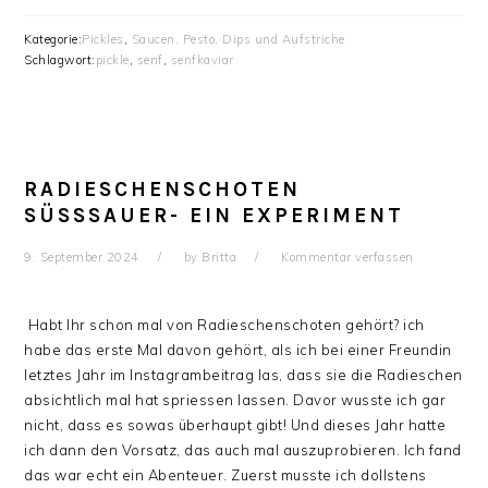
Kategorie:
Pickles
,
Saucen, Pesto, Dips und Aufstriche
Schlagwort:
pickle
,
senf
,
senfkaviar
RADIESCHENSCHOTEN
SÜSSSAUER- EIN EXPERIMENT
9. September 2024
by
Britta
Kommentar verfassen
Habt Ihr schon mal von Radieschenschoten gehört? ich
habe das erste Mal davon gehört, als ich bei einer Freundin
letztes Jahr im Instagrambeitrag las, dass sie die Radieschen
absichtlich mal hat spriessen lassen. Davor wusste ich gar
nicht, dass es sowas überhaupt gibt! Und dieses Jahr hatte
ich dann den Vorsatz, das auch mal auszuprobieren. Ich fand
das war echt ein Abenteuer. Zuerst musste ich dollstens