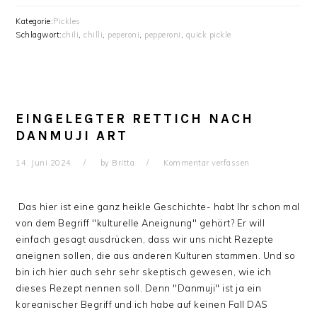
Kategorie:
Pickles
Schlagwort:
chili
,
chilli
,
peperoni
,
pepperoni
,
quick pickle
EINGELEGTER RETTICH NACH
DANMUJI ART
14. Juni 2024
by
Britta
Kommentar verfassen
Das hier ist eine ganz heikle Geschichte- habt Ihr schon mal
von dem Begriff "kulturelle Aneignung" gehört? Er will
einfach gesagt ausdrücken, dass wir uns nicht Rezepte
aneignen sollen, die aus anderen Kulturen stammen. Und so
bin ich hier auch sehr sehr skeptisch gewesen, wie ich
dieses Rezept nennen soll. Denn "Danmuji" ist ja ein
koreanischer Begriff und ich habe auf keinen Fall DAS