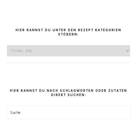
HAUPT-
SIDEBAR
HIER KANNST DU UNTER DEN REZEPT KATEGORIEN
STÖBERN:
Hier
kannst
Du
unter
den
Rezept
Kategorien
HIER KANNST DU NACH SCHLAGWORTEN ODER ZUTATEN
DIREKT SUCHEN:
stöbern:
Suche