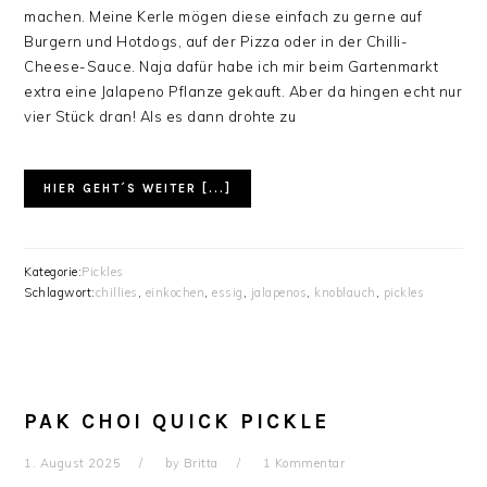
machen. Meine Kerle mögen diese einfach zu gerne auf
Burgern und Hotdogs, auf der Pizza oder in der Chilli-
Cheese-Sauce. Naja dafür habe ich mir beim Gartenmarkt
extra eine Jalapeno Pflanze gekauft. Aber da hingen echt nur
vier Stück dran! Als es dann drohte zu
HIER GEHT´S WEITER [...]
Kategorie:
Pickles
Schlagwort:
chillies
,
einkochen
,
essig
,
jalapenos
,
knoblauch
,
pickles
PAK CHOI QUICK PICKLE
1. August 2025
by
Britta
1 Kommentar