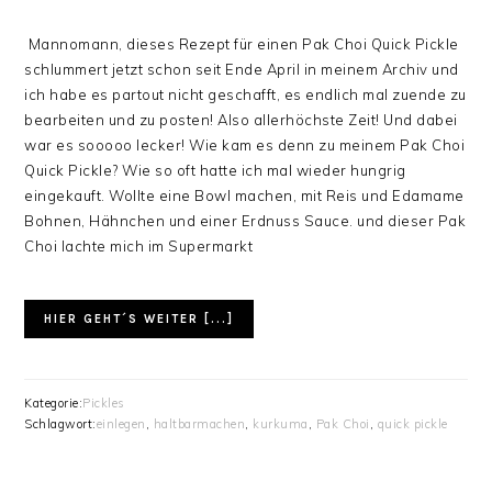
Mannomann, dieses Rezept für einen Pak Choi Quick Pickle
schlummert jetzt schon seit Ende April in meinem Archiv und
ich habe es partout nicht geschafft, es endlich mal zuende zu
bearbeiten und zu posten! Also allerhöchste Zeit! Und dabei
war es sooooo lecker! Wie kam es denn zu meinem Pak Choi
Quick Pickle? Wie so oft hatte ich mal wieder hungrig
eingekauft. Wollte eine Bowl machen, mit Reis und Edamame
Bohnen, Hähnchen und einer Erdnuss Sauce. und dieser Pak
Choi lachte mich im Supermarkt
HIER GEHT´S WEITER [...]
Kategorie:
Pickles
Schlagwort:
einlegen
,
haltbarmachen
,
kurkuma
,
Pak Choi
,
quick pickle