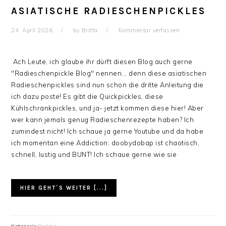
ASIATISCHE RADIESCHENPICKLES
24. April 2026
by
Britta
Kommentar verfassen
Ach Leute, ich glaube ihr dürft diesen Blog auch gerne
"Radieschenpickle Blog" nennen... denn diese asiatischen
Radieschenpickles sind nun schon die dritte Anleitung die
ich dazu poste! Es gibt die Quickpickles, diese
Kühlschrankpickles, und ja- jetzt kommen diese hier! Aber
wer kann jemals genug Radieschenrezepte haben? Ich
zumindest nicht! Ich schaue ja gerne Youtube und da habe
ich momentan eine Addiction: doobydobap ist chaotisch,
schnell, lustig und BUNT! Ich schaue gerne wie sie
HIER GEHT´S WEITER [...]