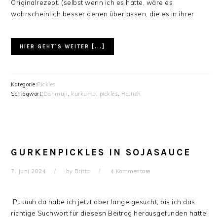
Originalrezept. (selbst wenn ich es hätte, wäre es
wahrscheinlich besser denen überlassen, die es in ihrer
HIER GEHT´S WEITER [...]
Kategorie:
Pickles
Schlagwort:
Danmuji
,
kurkuma
,
pickles
,
Rettich
GURKENPICKLES IN SOJASAUCE
7. Juni 2024
by
Britta
4 Kommentare
Puuuuh da habe ich jetzt aber lange gesucht, bis ich das
richtige Suchwort für diesesn Beitrag herausgefunden hatte!