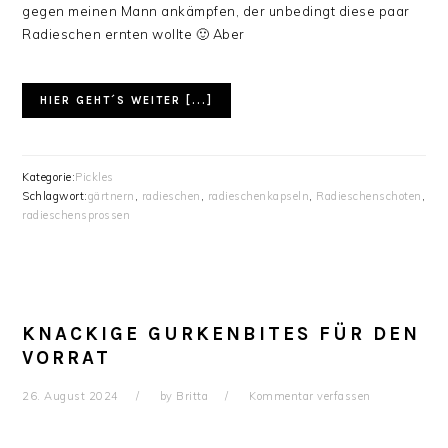
gegen meinen Mann ankämpfen, der unbedingt diese paar
Radieschen ernten wollte 🙂 Aber
HIER GEHT´S WEITER [...]
Kategorie:
Pickles
Schlagwort:
gärtnern
,
radieschen
,
radieschenkapseln
,
Radieschenschoten
,
radieschensprossen
KNACKIGE GURKENBITES FÜR DEN
VORRAT
26. August 2024
by
Britta
Kommentar verfassen