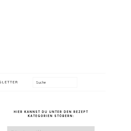
Suche
SLETTER
HAUPT-
HIER KANNST DU UNTER DEN REZEPT
SIDEBAR
KATEGORIEN STÖBERN:
Hier