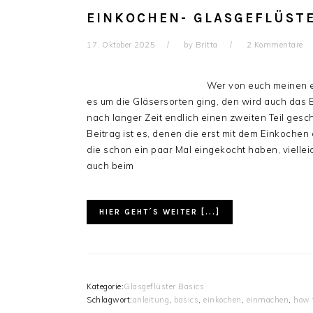
EINKOCHEN- GLASGEFLÜSTE
17. Oktober 2025
by
Britta
2 Kommentare
Wer von euch meinen er
es um die Gläsersorten ging, den wird auch das 
nach langer Zeit endlich einen zweiten Teil geschr
Beitrag ist es, denen die erst mit dem Einkochen
die schon ein paar Mal eingekocht haben, vielle
auch beim
HIER GEHT´S WEITER [...]
Kategorie:
Glasgeflüster Basics
Schlagwort:
anleitung
,
basics
,
einkochen
,
einmachen
,
how 