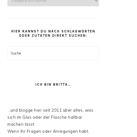
kannst
Du
unter
den
HIER KANNST DU NACH SCHLAGWORTEN
Rezept
ODER ZUTATEN DIREKT SUCHEN:
Kategorien
stöbern:
Suche
ICH BIN BRITTA…
…und blogge hier seit 2011 über alles, was
sich im Glas oder der Flasche haltbar
machen lässt.
Wenn Ihr Fragen oder Anregungen habt,