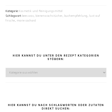
Kategorie:
Kosmetik und Reinigungsmittel
Schlagwort:
beeswax
,
bienenwachstücher
,
buchempfehlung
,
lust auf
frische
,
marie cochard
HAUPT-
SIDEBAR
HIER KANNST DU UNTER DEN REZEPT KATEGORIEN
STÖBERN:
Hier
kannst
Du
unter
den
Rezept
Kategorien
HIER KANNST DU NACH SCHLAGWORTEN ODER ZUTATEN
DIREKT SUCHEN:
stöbern: