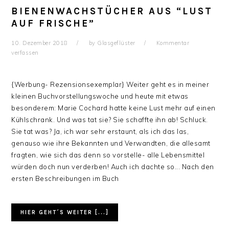
BIENENWACHSTÜCHER AUS “LUST
AUF FRISCHE”
10. Dezember 2018
by
Glasgeflüster
Kommentar
verfassen
{Werbung- Rezensionsexemplar} Weiter geht es in meiner
kleinen Buchvorstellungswoche und heute mit etwas
besonderem: Marie Cochard hatte keine Lust mehr auf einen
Kühlschrank. Und was tat sie? Sie schaffte ihn ab! Schluck.
Sie tat was? Ja, ich war sehr erstaunt, als ich das las,
genauso wie ihre Bekannten und Verwandten, die allesamt
fragten, wie sich das denn so vorstelle- alle Lebensmittel
würden doch nun verderben! Auch ich dachte so... Nach den
ersten Beschreibungen im Buch
HIER GEHT´S WEITER [...]