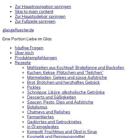
Zur Hauptnavigation springen
Skip to main content
Zur Hauptsidebar springen
Zur Fußzeile springen
glasgefluester.de
Eine Portion Liebe im Glas
häufige Fragen
Über mich
Produktempfehlungen
Rezepte
Mahlzeiten aus Kochtopf, Bratpfanne und Backofen
Kuchen. Kekse, Plätzchen und “Teilchen”
Marmeladen, Gelees und süsse Aufstriche
Brot, Brötchen und herzhaftes Gebäck
Pickles
Schnäpse, Liköre, alkoholische Getränke
Desserts und Süßigkeiten
Saucen, Pesto, Dips und Aufstriche
Botulismus
Chutneys und Relishes
Fermentiertes
Gedörrtes und Getrocknetes
in Öl eingelegtes
Kompott, Fruchtmus und Obst in Sirup
Kosmetik und Reinigungsmittel