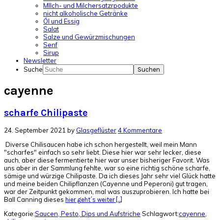
MIlch- und Milchersatzrpodukte
nicht alkoholische Getränke
Öl und Essig
Salat
Salze und Gewürzmischungen
Senf
Sirup
Newsletter
Suche
cayenne
scharfe Chilipaste
24. September 2021
by
Glasgeflüster
4 Kommentare
Diverse Chilisaucen habe ich schon hergestellt, weil mein Mann
"scharfes" einfach so sehr liebt. Diese hier war sehr lecker, diese
auch, aber diese fermentierte hier war unser bisheriger Favorit. Was
uns aber in der Sammlung fehlte, war so eine richtig schöne scharfe,
sämige und würzige Chilipaste. Da ich dieses Jahr sehr viel Glück hatte
und meine beiden Chilipflanzen (Cayenne und Peperoni) gut tragen,
war der Zeitpunkt gekommen, mal was auszuprobieren. Ich hatte bei
Ball Canning dieses
hier geht´s weiter [...]
Kategorie:
Saucen, Pesto, Dips und Aufstriche
Schlagwort:
cayenne
,