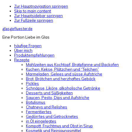
Zur Hauptnavigation springen
Skip to main content
Zur Hauptsidebar springen
Zur Fußzeile springen
glasgefluester.de
Eine Portion Liebe im Glas
häufige Fragen
Über mich
Produktempfehlungen
Rezepte
Mahlzeiten aus Kochtopf, Bratpfanne und Backofen
Kuchen. Kekse, Plätzchen und “Teilchen”
Marmeladen, Gelees und süsse Aufstriche
Brot, Brötchen und herzhaftes Gebäck
Pickles
Schnäpse, Liköre, alkoholische Getränke
Desserts und Süßigkeiten
Saucen, Pesto, Dips und Aufstriche
Botulismus
Chutneys und Relishes
Fermentiertes
Gedörrtes und Getrocknetes
in Öl eingelegtes
Kompott, Fruchtmus und Obst in Sirup
Kosmetik und Reinigungsmittel