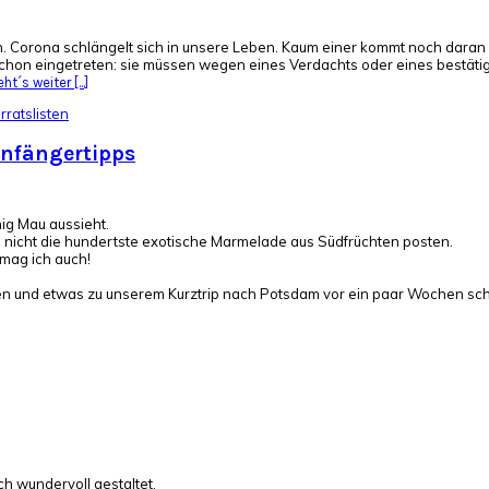
en. Corona schlängelt sich in unsere Leben. Kaum einer kommt noch daran
l" schon eingetreten: sie müssen wegen eines Verdachts oder eines bestä
ht´s weiter [...]
rratslisten
Anfängertipps
nig Mau aussieht.
un nicht die hundertste exotische Marmelade aus Südfrüchten posten.
 mag ich auch!
en und etwas zu unserem Kurztrip nach Potsdam vor ein paar Wochen sch
h wundervoll gestaltet.