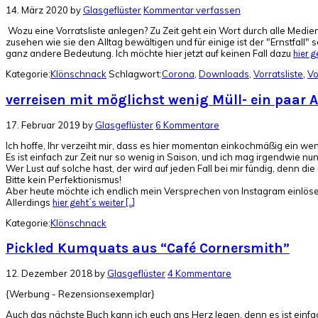
14. März 2020
by
Glasgeflüster
Kommentar verfassen
Wozu eine Vorratsliste anlegen? Zu Zeit geht ein Wort durch alle Medi
zusehen wie sie den Alltag bewältigen und für einige ist der "Ernstfal
ganz andere Bedeutung. Ich möchte hier jetzt auf keinen Fall dazu
hier ge
Kategorie:
Klönschnack
Schlagwort:
Corona
,
Downloads
,
Vorratsliste
,
Vo
verreisen mit möglichst wenig Müll- ein paar 
17. Februar 2019
by
Glasgeflüster
6 Kommentare
Ich hoffe, Ihr verzeiht mir, dass es hier momentan einkochmäßig ein we
Es ist einfach zur Zeit nur so wenig in Saison, und ich mag irgendwie n
Wer Lust auf solche hast, der wird auf jeden Fall bei mir fündig, denn die
Bitte kein Perfektionismus!
Aber heute möchte ich endlich mein Versprechen von Instagram einlös
Allerdings
hier geht´s weiter [...]
Kategorie:
Klönschnack
Pickled Kumquats aus “Café Cornersmith”
12. Dezember 2018
by
Glasgeflüster
4 Kommentare
{Werbung - Rezensionsexemplar}
Auch das nächste Buch kann ich euch ans Herz legen, denn es ist einfac