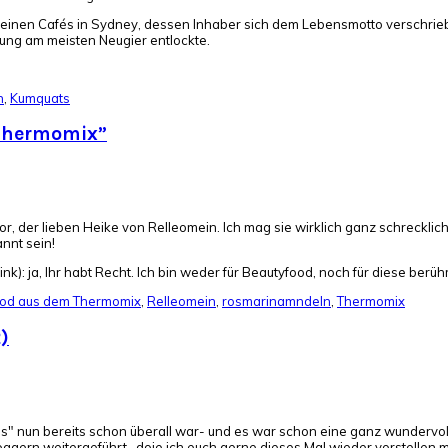
s kleinen Cafés in Sydney, dessen Inhaber sich dem Lebensmotto verschri
lung am meisten Neugier entlockte.
h
,
Kumquats
Thermomix”
r, der lieben Heike von Relleomein. Ich mag sie wirklich ganz schreckli
annt sein!
nk): ja, Ihr habt Recht. Ich bin weder für Beautyfood, noch für diese b
ood aus dem Thermomix
,
Relleomein
,
rosmarinamndeln
,
Thermomix
)
s" nun bereits schon überall war- und es war schon eine ganz wundervol
oggern weitergeführt- doie ich euch gerne dieses Mal wieder vorstellen 