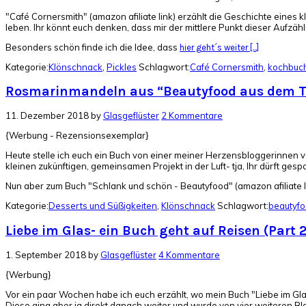
"Café Cornersmith" (amazon afiliate link) erzählt die Geschichte eine
leben. Ihr könnt euch denken, dass mir der mittlere Punkt dieser Aufzäh
Besonders schön finde ich die Idee, dass
hier geht´s weiter [...]
Kategorie:
Klönschnack
,
Pickles
Schlagwort:
Café Cornersmith
,
kochbuc
Rosmarinmandeln aus “Beautyfood aus dem 
11. Dezember 2018
by
Glasgeflüster
2 Kommentare
{Werbung - Rezensionsexemplar}
Heute stelle ich euch ein Buch von einer meiner Herzensbloggerinnen vo
kleinen zukünftigen, gemeinsamen Projekt in der Luft- tja, Ihr dürft gesp
Nun aber zum Buch "Schlank und schön - Beautyfood" (amazon afiliate li
Kategorie:
Desserts und Süßigkeiten
,
Klönschnack
Schlagwort:
beautyf
Liebe im Glas- ein Buch geht auf Reisen (Part 2
1. September 2018
by
Glasgeflüster
4 Kommentare
{Werbung}
Vor ein paar Wochen habe ich euch erzählt, wo mein Buch "Liebe im Gla
Diese ging aber ja direkt danach weiter und wurde von vier weiteren Bl