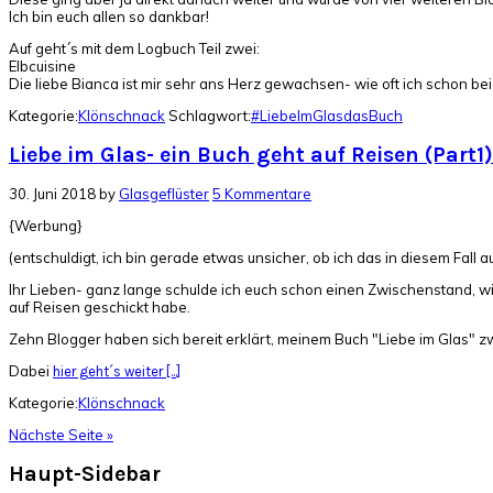
Ich bin euch allen so dankbar!
Auf geht´s mit dem Logbuch Teil zwei:
Elbcuisine
Die liebe Bianca ist mir sehr ans Herz gewachsen- wie oft ich schon be
Kategorie:
Klönschnack
Schlagwort:
#LiebeImGlasdasBuch
Liebe im Glas- ein Buch geht auf Reisen (Part1)
30. Juni 2018
by
Glasgeflüster
5 Kommentare
{Werbung}
(entschuldigt, ich bin gerade etwas unsicher, ob ich das in diesem Fall
Ihr Lieben- ganz lange schulde ich euch schon einen Zwischenstand, w
auf Reisen geschickt habe.
Zehn Blogger haben sich bereit erklärt, meinem Buch "Liebe im Glas" 
Dabei
hier geht´s weiter [...]
Kategorie:
Klönschnack
Nächste Seite »
Haupt-Sidebar