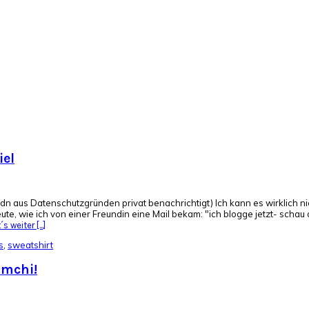
iel
us Datenschutzgründen privat benachrichtigt) Ich kann es wirklich nich
te, wie ich von einer Freundin eine Mail bekam: "ich blogge jetzt- schau
s weiter [...]
s
,
sweatshirt
imchi!