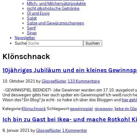
MIlch- und Milchersatzrpodukte
nicht alkoholische Getränke
Öl und Essig
Salat
Salze und Gewürzmischungen
Senf
Sirup
Newsletter
Suche
Klönschnack
10jähriges Jubiläum und ein kleines Gewinnsp
10. Oktober 2021
by
Glasgeflüster
133 Kommentare
-GEWINNSPIEL BEENDET!- (die Gewinner wurden am 17.10. ausgelost udn a
Und deswegen gibts hier auch später ein Gewinnspiel! Ich weiß noch heu
Wasn das? Ein Blog? Ja echt- so habe ich über das Bloggen und
hier geht´
Kategorie:
Klönschnack
Schlagwort:
gewinnspiel
,
giveaway
,
liebe im Gla
Ich bin zu Gast bei Ikea- und mache Rotkohl K
8. Januar 2021
by
Glasgeflüster
1 Kommentar