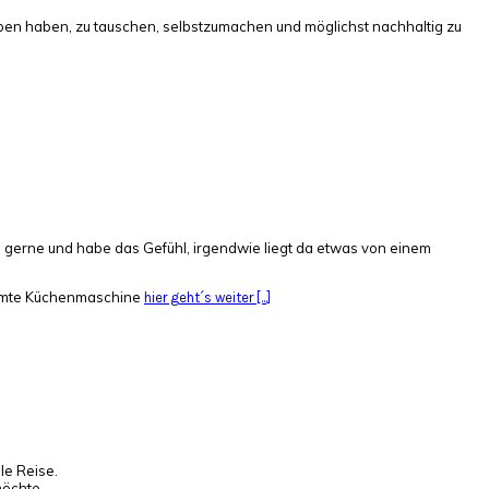
eben haben, zu tauschen, selbstzumachen und möglichst nachhaltig zu
ch gerne und habe das Gefühl, irgendwie liegt da etwas von einem
erühmte Küchenmaschine
hier geht´s weiter [...]
le Reise.
möchte.