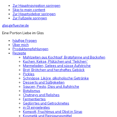
Zur Hauptnavigation springen
Skip to main content
Zur Hauptsidebar springen
Zur Fußzeile springen
glasgefluester.de
Eine Portion Liebe im Glas
häufige Fragen
Über mich
Produktempfehlungen
Rezepte
Mahlzeiten aus Kochtopf, Bratpfanne und Backofen
Kuchen. Kekse, Plätzchen und “Teilchen”
Marmeladen, Gelees und süsse Aufstriche
Brot, Brötchen und herzhaftes Gebäck
Pickles
Schnäpse, Liköre, alkoholische Getränke
Desserts und Süßigkeiten
Saucen, Pesto, Dips und Aufstriche
Botulismus
Chutneys und Relishes
Fermentiertes
Gedörrtes und Getrocknetes
in Öl eingelegtes
Kompott, Fruchtmus und Obst in Sirup
Kosmetik und Reinigungsmittel