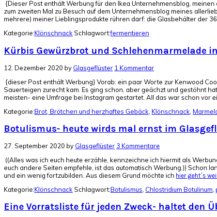
{Dieser Post enthält Werbung für den Ikea Unternehmensblog, meinen dor
zum zweiten Mal zu Besuch auf dem Unternehmensblog meines allerliebs
mehrere) meiner Lieblingsprodukte rühren darf: die Glasbehälter der 3
Kategorie:
Klönschnack
Schlagwort:
fermentieren
Kürbis Gewürzbrot und Schlehenmarmelade in
12. Dezember 2020
by
Glasgeflüster
1 Kommentar
{dieser Post enthält Werbung} Vorab: ein paar Worte zur Kenwood Cook
Sauerteigen zurecht kam. Es ging schon, aber geächzt und gestöhnt hat
meisten- eine Umfrage bei Instagram gestartet. All das war schon vor
Kategorie:
Brot, Brötchen und herzhaftes Gebäck
,
Klönschnack
,
Marmela
Botulismus- heute wirds mal ernst im Glasgef
27. September 2020
by
Glasgeflüster
3 Kommentare
((Alles was ich euch heute erzähle, kennzeichne ich hiermit als Werbung
euch andere Seiten empfehle, ist das automatisch Werbung.)) Schon lang
und ein wenig fortzubilden. Aus diesem Grund möchte ich
hier geht´s weite
Kategorie:
Klönschnack
Schlagwort:
Botulismus
,
Chlostridium Botulinum
,
Eine Vorratsliste für jeden Zweck- haltet den Ü