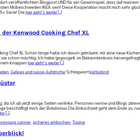
t veröffentlichten Blogpost UND für ein Gewinnspiel, dass auf meinem Ins
ten Möbeschweden IKEA sein! Diese Kooperation macht mich sehr glücklic
65+ Serie! Die
hier geht´s weiter [...]
 der Kenwood Cooking Chef XL
ing Chef XL Schon lange habe ich davon geträumt, mir eine neue Küchen
 sie schon mächtig. Ich habe gegoogelt, im Bekanntenkreis herumgefragt,
 einem knappen
hier geht´s weiter [...]
den, Gelees und süsse Aufstriche
Schlagwort:
kürbisbrot
lüster
, da ich ab jetzt einige Seiten verlinke, Personen nenne und Blogs zitiere
e beschäftigt mich der Botulismus Die Einkochzeit geht dem Ende zu, nun 
r [...]
pressure canner
,
sicheres einkochen
,
Toxine
berblick!