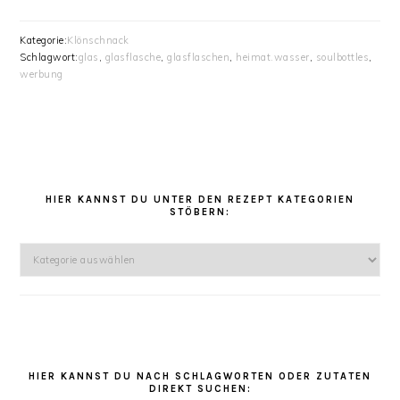
Kategorie:
Klönschnack
Schlagwort:
glas
,
glasflasche
,
glasflaschen
,
heimat.wasser
,
soulbottles
,
werbung
HAUPT-
SIDEBAR
HIER KANNST DU UNTER DEN REZEPT KATEGORIEN
STÖBERN:
Hier
kannst
Du
unter
den
Rezept
Kategorien
HIER KANNST DU NACH SCHLAGWORTEN ODER ZUTATEN
DIREKT SUCHEN:
stöbern: