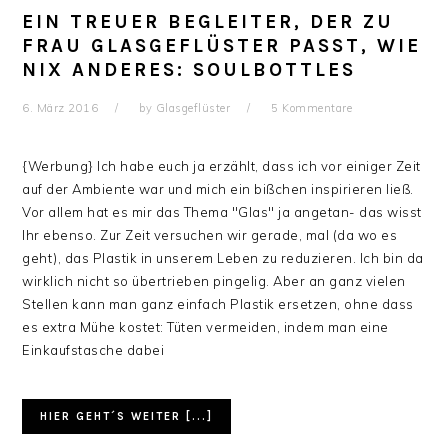
EIN TREUER BEGLEITER, DER ZU
FRAU GLASGEFLÜSTER PASST, WIE
NIX ANDERES: SOULBOTTLES
6. März 2016
by
Glasgeflüster
5 Kommentare
{Werbung} Ich habe euch ja erzählt, dass ich vor einiger Zeit
auf der Ambiente war und mich ein bißchen inspirieren ließ.
Vor allem hat es mir das Thema "Glas" ja angetan- das wisst
Ihr ebenso. Zur Zeit versuchen wir gerade, mal (da wo es
geht), das Plastik in unserem Leben zu reduzieren. Ich bin da
wirklich nicht so übertrieben pingelig. Aber an ganz vielen
Stellen kann man ganz einfach Plastik ersetzen, ohne dass
es extra Mühe kostet: Tüten vermeiden, indem man eine
Einkaufstasche dabei
HIER GEHT´S WEITER [...]