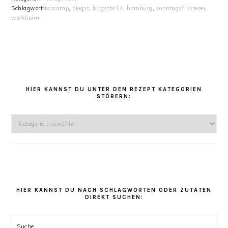
Schlagwort:
barcamp
,
blogst
,
blogstbc14
,
hamburg
,
sonntagsflüsterei
,
werkheim
HAUPT-
SIDEBAR
HIER KANNST DU UNTER DEN REZEPT KATEGORIEN
STÖBERN:
Hier
kannst
Du
unter
den
Rezept
Kategorien
HIER KANNST DU NACH SCHLAGWORTEN ODER ZUTATEN
DIREKT SUCHEN:
stöbern:
Suche