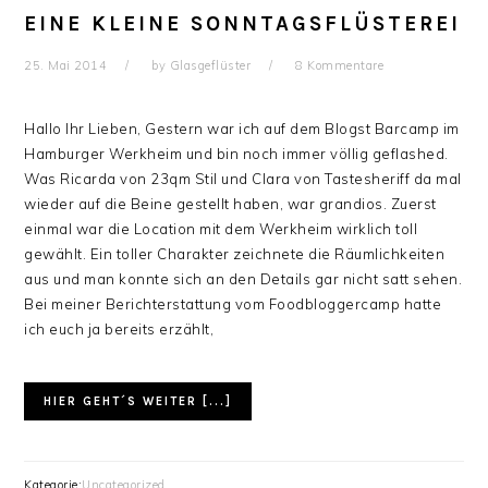
EINE KLEINE SONNTAGSFLÜSTEREI
25. Mai 2014
by
Glasgeflüster
8 Kommentare
Hallo Ihr Lieben, Gestern war ich auf dem Blogst Barcamp im
Hamburger Werkheim und bin noch immer völlig geflashed.
Was Ricarda von 23qm Stil und Clara von Tastesheriff da mal
wieder auf die Beine gestellt haben, war grandios. Zuerst
einmal war die Location mit dem Werkheim wirklich toll
gewählt. Ein toller Charakter zeichnete die Räumlichkeiten
aus und man konnte sich an den Details gar nicht satt sehen.
Bei meiner Berichterstattung vom Foodbloggercamp hatte
ich euch ja bereits erzählt,
HIER GEHT´S WEITER [...]
Kategorie:
Uncategorized