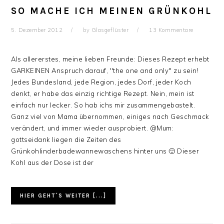
SO MACHE ICH MEINEN GRÜNKOHL
5. Dezember 2012
by
Glasgeflüster
13 Kommentare
Als allererstes, meine lieben Freunde: Dieses Rezept erhebt
GARKEINEN Anspruch darauf, "the one and only" zu sein!
Jedes Bundesland, jede Region, jedes Dorf, jeder Koch
denkt, er habe das einzig richtige Rezept. Nein, mein ist
einfach nur lecker. So hab ichs mir zusammengebastelt.
Ganz viel von Mama übernommen, einiges nach Geschmack
verändert, und immer wieder ausprobiert. @Mum:
gottseidank liegen die Zeiten des
Grünkohlinderbadewannewaschens hinter uns 🙂 Dieser
Kohl aus der Dose ist der
HIER GEHT´S WEITER [...]