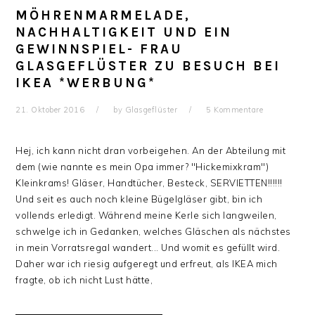
MÖHRENMARMELADE,
NACHHALTIGKEIT UND EIN
GEWINNSPIEL- FRAU
GLASGEFLÜSTER ZU BESUCH BEI
IKEA *WERBUNG*
21. Oktober 2016
by
Glasgeflüster
5 Kommentare
Hej, ich kann nicht dran vorbeigehen. An der Abteilung mit
dem (wie nannte es mein Opa immer? "Hickemixkram")
Kleinkrams! Gläser, Handtücher, Besteck, SERVIETTEN!!!!!!
Und seit es auch noch kleine Bügelgläser gibt, bin ich
vollends erledigt. Während meine Kerle sich langweilen,
schwelge ich in Gedanken, welches Gläschen als nächstes
in mein Vorratsregal wandert... Und womit es gefüllt wird.
Daher war ich riesig aufgeregt und erfreut, als IKEA mich
fragte, ob ich nicht Lust hätte,