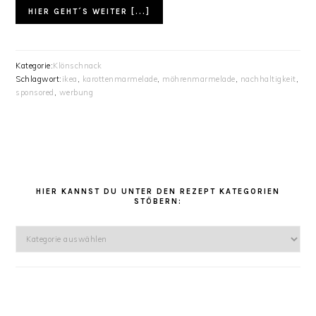
HIER GEHT´S WEITER [...]
Kategorie:
Klönschnack
Schlagwort:
ikea
,
karottenmarmelade
,
möhrenmarmelade
,
nachhaltigkeit
,
sponsored
,
werbung
HAUPT-
SIDEBAR
HIER KANNST DU UNTER DEN REZEPT KATEGORIEN
STÖBERN:
Hier
kannst
Du
unter
den
Rezept