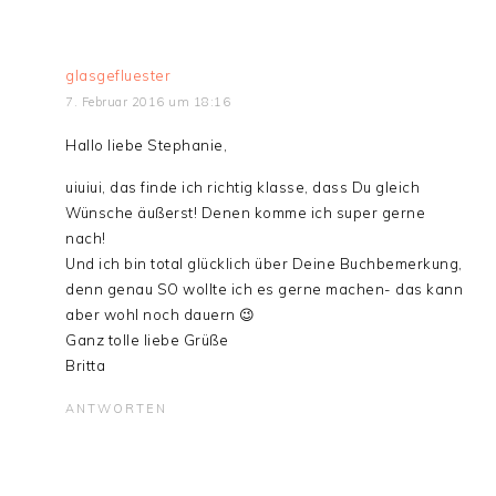
glasgefluester
7. Februar 2016 um 18:16
Hallo liebe Stephanie,
uiuiui, das finde ich richtig klasse, dass Du gleich
Wünsche äußerst! Denen komme ich super gerne
nach!
Und ich bin total glücklich über Deine Buchbemerkung,
denn genau SO wollte ich es gerne machen- das kann
aber wohl noch dauern 😉
Ganz tolle liebe Grüße
Britta
ANTWORTEN