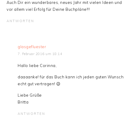
Auch Dir ein wunderbares, neues Jahr mit vielen Ideen und
vor allem viel Erfolg für Deine Buchpläne!!!
ANTWORTEN
glasgefluester
7. Februar 2016 um 18:14
Hallo liebe Corinna,
daaaanke! für das Buch kann ich jeden guten Wunsch
echt gut vertragen! 😉
Liebe Grüße
Britta
ANTWORTEN