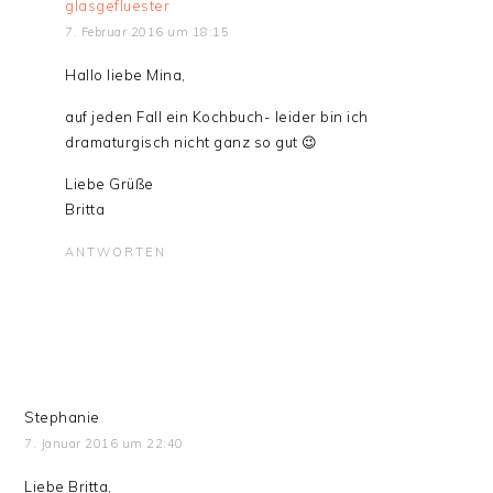
glasgefluester
7. Februar 2016 um 18:15
Hallo liebe Mina,
auf jeden Fall ein Kochbuch- leider bin ich
dramaturgisch nicht ganz so gut 😉
Liebe Grüße
Britta
ANTWORTEN
Stephanie
7. Januar 2016 um 22:40
Liebe Britta,