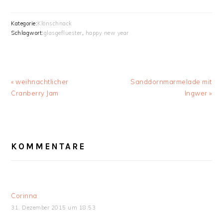
Kategorie:
Klönschnack
Schlagwort:
glasgefluester
,
happy new year
Vorheriger
Nächster
« weihnachtlicher
Sanddornmarmelade mit
Beitrag:
Beitrag:
Cranberry Jam
Ingwer »
LESER-
INTERAKTIONEN
KOMMENTARE
Corinna
31. Dezember 2015 um 18:53