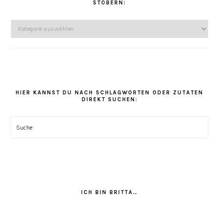
STÖBERN:
Hier
kannst
Du
unter
den
Rezept
Kategorien
HIER KANNST DU NACH SCHLAGWORTEN ODER ZUTATEN
DIREKT SUCHEN:
stöbern:
Suche
ICH BIN BRITTA…