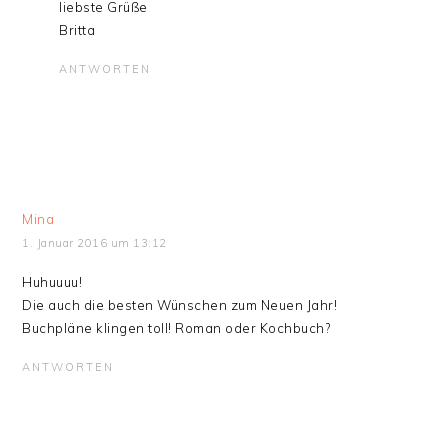
liebste Grüße
Britta
ANTWORTEN
Mina
1. Januar 2016 um 13:12
Huhuuuu!
Die auch die besten Wünschen zum Neuen Jahr!
Buchpläne klingen toll! Roman oder Kochbuch?
ANTWORTEN