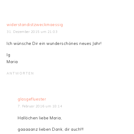
widerstandistzweckmaessig
31. Dezember 2015 um 21:03
Ich wünsche Dir ein wunderschönes neues Jahr!
lg
Maria
ANTWORTEN
glasgefluester
7. Februar 2016 um 18:14
Hallöchen liebe Maria,
gaaaaanz lieben Dank, dir auch!!!