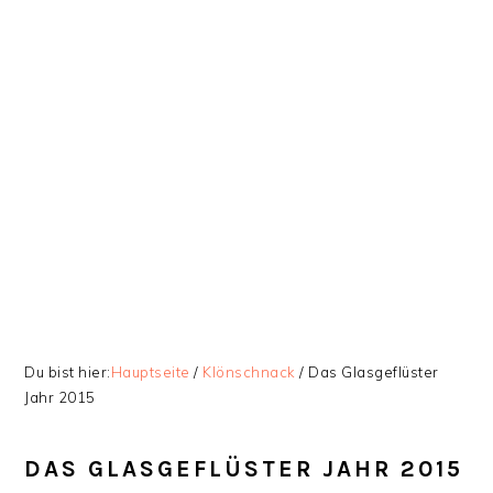
Zur
Skip
Zur
Zur
Hauptnavigation
to
Hauptsidebar
Fußzeile
springen
main
springen
springen
content
Du bist hier:
Hauptseite
/
Klönschnack
/
Das Glasgeflüster
Jahr 2015
DAS GLASGEFLÜSTER JAHR 2015