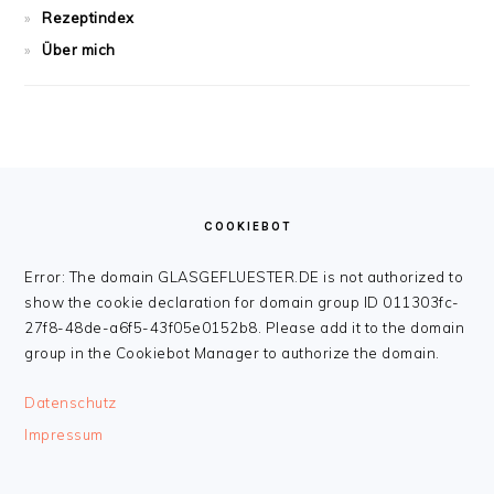
Rezeptindex
Über mich
FOOTER
COOKIEBOT
Error: The domain GLASGEFLUESTER.DE is not authorized to
show the cookie declaration for domain group ID 011303fc-
27f8-48de-a6f5-43f05e0152b8. Please add it to the domain
group in the Cookiebot Manager to authorize the domain.
Datenschutz
Impressum