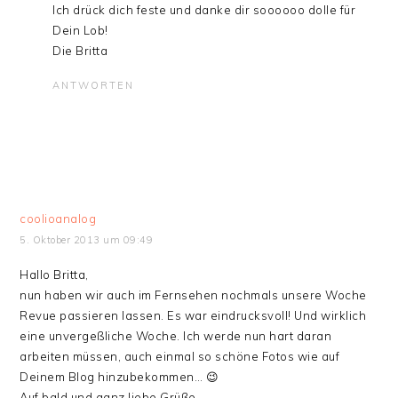
Ich drück dich feste und danke dir soooooo dolle für
Dein Lob!
Die Britta
ANTWORTEN
coolioanalog
5. Oktober 2013 um 09:49
Hallo Britta,
nun haben wir auch im Fernsehen nochmals unsere Woche
Revue passieren lassen. Es war eindrucksvoll! Und wirklich
eine unvergeßliche Woche. Ich werde nun hart daran
arbeiten müssen, auch einmal so schöne Fotos wie auf
Deinem Blog hinzubekommen… 😉
Auf bald und ganz liebe Grüße,