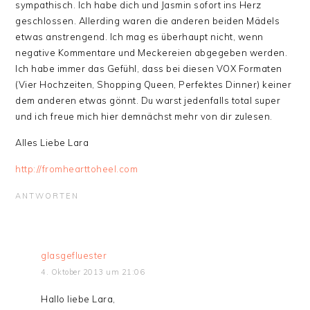
sympathisch. Ich habe dich und Jasmin sofort ins Herz
geschlossen. Allerding waren die anderen beiden Mädels
etwas anstrengend. Ich mag es überhaupt nicht, wenn
negative Kommentare und Meckereien abgegeben werden.
Ich habe immer das Gefühl, dass bei diesen VOX Formaten
(Vier Hochzeiten, Shopping Queen, Perfektes Dinner) keiner
dem anderen etwas gönnt. Du warst jedenfalls total super
und ich freue mich hier demnächst mehr von dir zulesen.
Alles Liebe Lara
http://fromhearttoheel.com
ANTWORTEN
glasgefluester
4. Oktober 2013 um 21:06
Hallo liebe Lara,