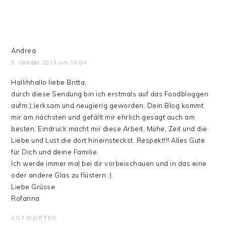
Andrea
5. Oktober 2013 um 16:04
Hallihhallo liebe Britta,
durch diese Sendung bin ich erstmals auf das Foodbloggen
aufm;);)erksam und neugierig geworden. Dein Blog kommt
mir am nächsten und gefällt mir ehrlich gesagt auch am
besten. Eindruck macht mir diese Arbeit, Mühe, Zeit und die
Liebe und Lust die dort hineinsteckst. Respekt!!! Alles Gute
für Dich und deine Familie.
Ich werde immer mal bei dir vorbeischauen und in das eine
oder andere Glas zu flüstern ;).
Liebe Grüsse
Rofanna
ANTWORTEN