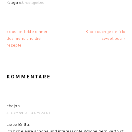
Kategorie:
Uncategorized
Vorheriger
« das perfekte dinner-
Nächster
Knoblauchgelee á la
Beitrag:
das menü und die
Beitrag:
sweet paul »
rezepte
LESER-
KOMMENTARE
INTERAKTIONEN
chajah
4. Oktober 2013 um 20:01
Liebe Britta,
ich habe eure schöne und interessante Woche gern verfolgt