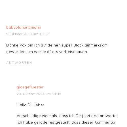
babyplanundmann
5. Oktober 2013 um 16:57
Danke Vox bin ich auf deinen super Block aufmerksam
geworden. Ich werde öfters vorbeischauen.
ANTWORTEN
glasgefluester
20. Oktober 2013 um 14:45
Hallo Du lieber,
entschuldige vielmals, dass ich Dir jetzt erst antworte!
Ich habe gerade festgestellt, dass dieser Kommentar