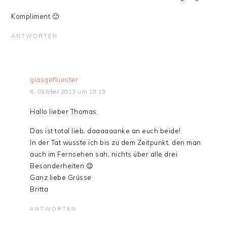
Kompliment 🙂
ANTWORTEN
glasgefluester
6. Oktober 2013 um 18:19
Hallo lieber Thomas,
Das ist total lieb, daaaaaanke an euch beide!
In der Tat wusste ich bis zu dem Zeitpunkt, den man
auch im Fernsehen sah, nichts über alle drei
Besonderheiten 😉
Ganz liebe Grüsse
Britta
ANTWORTEN