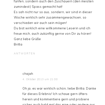
fünfen, sondern auch den Zuschauern (den meisten
zumindest) Spass gemacht hat!
Es sah nicht nur so aus, sondern, wir sind in dieser
Woche wirklich sehr zusammengewachsen, so
verschieden wir auch sein mögen!
Du bist wirklich eine willkommene Leserin und ich
freue mich, auch zukünftig gerne von Dir zu hören!
Ganz liebe Grüße
Britta
ANTWORTEN
chajah
4. Oktober 2013 um 21:08
Oh ja, es war wirklich schön, liebe Britta. Danke
für dieses Erlebnis! Ich schaue gern öfters
herein und kommentiere gern und probiere
sicher auch bald mal das eine oder andere aus