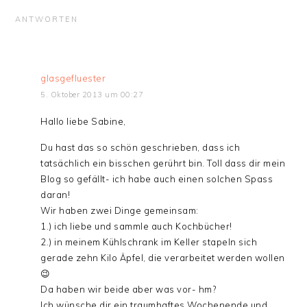
ANTWORTEN
glasgefluester
5. Oktober 2013 um 00:27
Hallo liebe Sabine,
Du hast das so schön geschrieben, dass ich
tatsächlich ein bisschen gerührt bin. Toll dass dir mein
Blog so gefällt- ich habe auch einen solchen Spass
daran!
Wir haben zwei Dinge gemeinsam:
1.) ich liebe und sammle auch Kochbücher!
2.) in meinem Kühlschrank im Keller stapeln sich
gerade zehn Kilo Äpfel, die verarbeitet werden wollen
😉
Da haben wir beide aber was vor- hm?
Ich wünsche dir ein traumhaftes Wochenende und