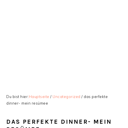
Zur
Skip
Zur
Zur
Hauptnavigation
to
Hauptsidebar
Fußzeile
springen
main
springen
springen
content
Du bist hier:
Hauptseite
/
Uncategorized
/
das perfekte
dinner- mein resümee
DAS PERFEKTE DINNER- MEIN