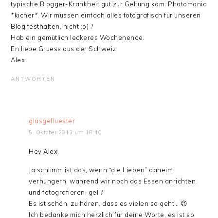
typische Blogger-Krankheit gut zur Geltung kam: Photomania
*kicher*. Wir müssen einfach alles fotografisch für unseren
Blog festhalten, nicht :o) ?
Hab ein gemütlich leckeres Wochenende.
En liebe Gruess aus der Schweiz
Alex
ANTWORTEN
glasgefluester
5. Oktober 2013 um 18:40
Hey Alex,
Ja schlimm ist das, wenn “die Lieben” daheim
verhungern, während wir noch das Essen anrichten
und fotografieren, gell?
Es ist schön, zu hören, dass es vielen so geht… 😉
Ich bedanke mich herzlich für deine Worte, es ist so