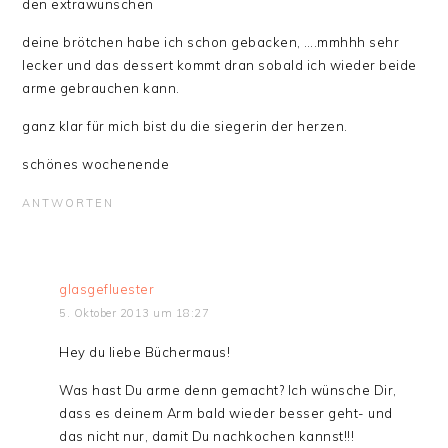
den extrawünschen
deine brötchen habe ich schon gebacken, ….mmhhh sehr
lecker und das dessert kommt dran sobald ich wieder beide
arme gebrauchen kann.
ganz klar für mich bist du die siegerin der herzen.
schönes wochenende
ANTWORTEN
glasgefluester
5. Oktober 2013 um 18:27
Hey du liebe Büchermaus!
Was hast Du arme denn gemacht? Ich wünsche Dir,
dass es deinem Arm bald wieder besser geht- und
das nicht nur, damit Du nachkochen kannst!!!