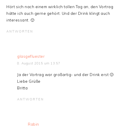
Hört sich nach einem wirklich tollen Tag an, den Vortrag
hätte ich auch gerne gehört. Und der Drink klingt auch
interessant. 🙂
ANTWORTEN
glasgefluester
8. August 2015 um 13:57
Ja der Vortrag war großartig- und der Drink erst 🙂
Liebe Grüße
Britta
ANTWORTEN
Rabin