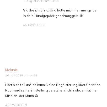
8. August 2015 um 13:59
Glaube ich blind. Und hätte mich hemmungslos
in dein Handgepäck geschmuggelt. 😉
ANTWORTEN
Melanie
26. Juli 2015 um 14:31
Hört sich toll an! Ich kann Deine Begeisterung über Christian
Rach und seine Einstellung verstehen. Ich finde, er hat ‘ne
Mission, der Mann 😉
ANTWORTEN