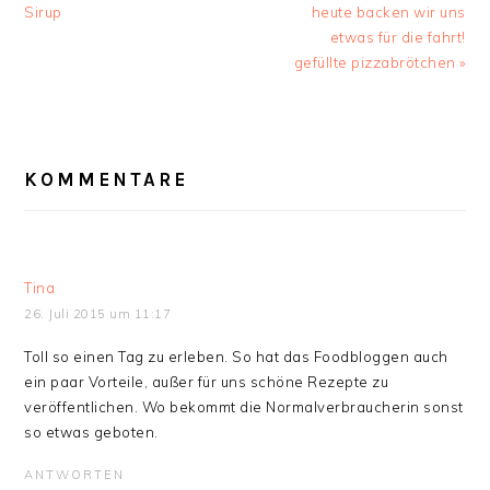
Beitrag:
Beitrag:
Sirup
heute backen wir uns
etwas für die fahrt!
gefüllte pizzabrötchen »
LESER-
INTERAKTIONEN
KOMMENTARE
Tina
26. Juli 2015 um 11:17
Toll so einen Tag zu erleben. So hat das Foodbloggen auch
ein paar Vorteile, außer für uns schöne Rezepte zu
veröffentlichen. Wo bekommt die Normalverbraucherin sonst
so etwas geboten.
ANTWORTEN