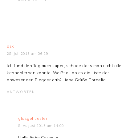
dsk
28. Juli 2015 um 06:29
Ich fand den Tag auch super, schade dass man nicht alle
kennenlernen konnte. Weißt du ob es ein Liste der
anwesenden Blogger gab? Liebe Grüße Cornelia
ANTWORTEN
glasgefluester
8. August 2015 um 14:00
Hallo liebe Cornelia,