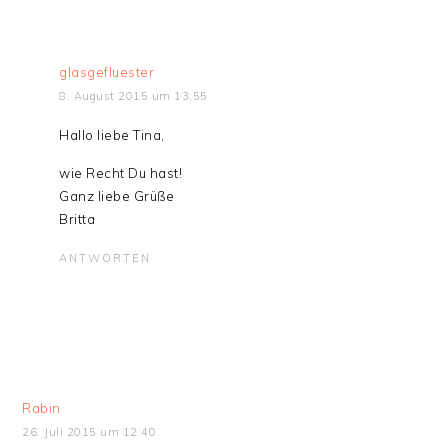
glasgefluester
8. August 2015 um 13:55
Hallo liebe Tina,
wie Recht Du hast!
Ganz liebe Grüße
Britta
ANTWORTEN
Rabin
26. Juli 2015 um 12:40