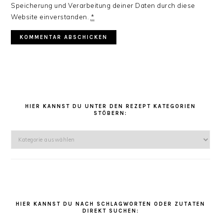
Speicherung und Verarbeitung deiner Daten durch diese
Website einverstanden.
*
HAUPT-
SIDEBAR
HIER KANNST DU UNTER DEN REZEPT KATEGORIEN
STÖBERN:
Hier
kannst
Du
unter
den
Rezept
Kategorien
HIER KANNST DU NACH SCHLAGWORTEN ODER ZUTATEN
DIREKT SUCHEN:
stöbern: