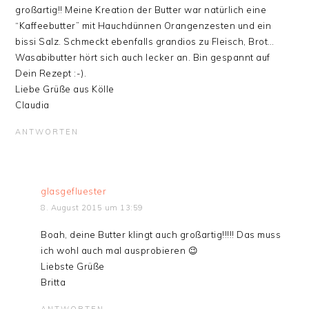
großartig!! Meine Kreation der Butter war natürlich eine
“Kaffeebutter” mit Hauchdünnen Orangenzesten und ein
bissi Salz. Schmeckt ebenfalls grandios zu Fleisch, Brot…
Wasabibutter hört sich auch lecker an. Bin gespannt auf
Dein Rezept :-).
Liebe Grüße aus Kölle
Claudia
ANTWORTEN
glasgefluester
8. August 2015 um 13:59
Boah, deine Butter klingt auch großartig!!!!! Das muss
ich wohl auch mal ausprobieren 😉
Liebste Grüße
Britta
ANTWORTEN