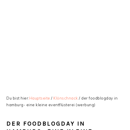
Zur
Skip
Zur
Zur
Hauptnavigation
to
Hauptsidebar
Fußzeile
springen
main
springen
springen
content
Du bist hier:
Hauptseite
/
Klönschnack
/
der foodblogday in
hamburg- eine kleine eventflüsterei (werbung)
DER FOODBLOGDAY IN