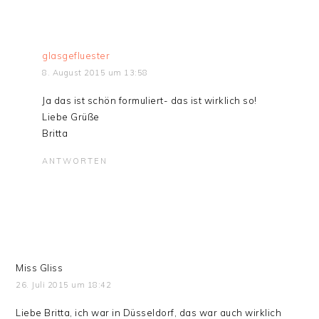
glasgefluester
8. August 2015 um 13:58
Ja das ist schön formuliert- das ist wirklich so!
Liebe Grüße
Britta
ANTWORTEN
Miss Gliss
26. Juli 2015 um 18:42
Liebe Britta, ich war in Düsseldorf, das war auch wirklich