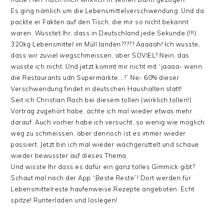
Es ging nämlich um die Lebensmittelverschwendung. Und da
packte er Fakten auf den Tisch, die mir so nicht bekannt
waren. Wusstet Ihr, dass in Deutschland jede Sekunde (!!!)
320kg Lebensmittel im Müll landen????? Aaaaah! Ich wusste,
dass wir zuviel wegschmeissen, aber SOVIEL? Nein, das
wusste ich nicht. Und jetzt kommt mir nicht mit “jaaaa- wenn
die Restaurants udn Supermärkte….!” Ne- 60% dieser
Verschwendung findet in deutschen Haushalten statt!
Seit ich Christian Rach bei diesem tollen (wirklich tollen!)
Vortrag zugehört habe, achte ich mal wieder etwas mehr
darauf. Auch vorher habe ich versucht, so wenig wie möglich
weg zu schmeissen, aber dennoch ist es immer wieder
passiert. Jetzt bin ich mal wieder wachgerüttelt und schaue
wieder bewusster auf dieses Thema.
Und wisste Ihr dass es dafür ein ganz tolles Gimmick gibt?
Schaut mal nach der App “Beste Reste”! Dort werden für
Lebensmittelreste haufenweise Rezepte angeboten. Echt
spitze! Runterladen und loslegen!