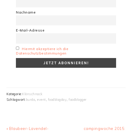
Nachname
E-Mail-Adresse
Hiermit akzeptiere ich die
Datenschutzbestimmungen
Kategorie:
Klönschnack
Schlagwort:
burda
,
event
,
foodblogday
,
foodblogger
Vorheriger
Nächster
« Blaubeer-Lavendel-
campingwoche 2015: