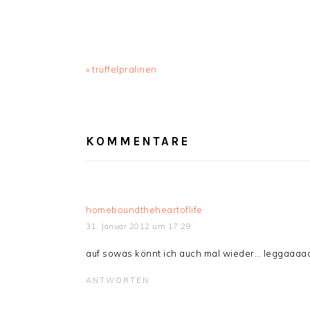
Vorheriger
« trüffelpralinen
Beitrag:
LESER-
INTERAKTIONEN
KOMMENTARE
homeboundtheheartoflife
31. Januar 2012 um 17:29
auf sowas könnt ich auch mal wieder… leggaaaaa
ANTWORTEN