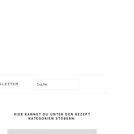
Suche
SLETTER
HAUPT-
SIDEBAR
HIER KANNST DU UNTER DEN REZEPT
KATEGORIEN STÖBERN:
Hier