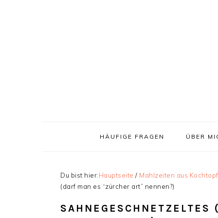
Zur
Skip
Zur
Zur
Hauptnavigation
to
Hauptsidebar
Fußzeile
springen
main
springen
springen
content
HÄUFIGE FRAGEN
ÜBER MI
Du bist hier:
Hauptseite
/
Mahlzeiten aus Kochtop
(darf man es “zürcher art” nennen?)
SAHNEGESCHNETZELTES (