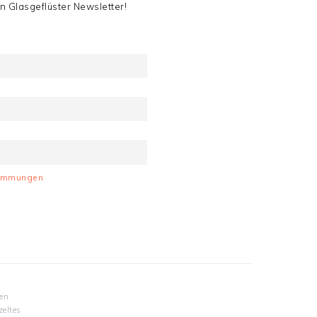
n Glasgeflüster Newsletter!
stimmungen
fen
zeltes