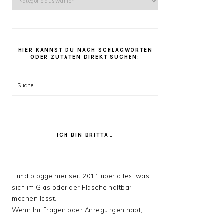
kannst
Du
unter
den
HIER KANNST DU NACH SCHLAGWORTEN
Rezept
ODER ZUTATEN DIREKT SUCHEN:
Kategorien
stöbern:
Suche
ICH BIN BRITTA…
…und blogge hier seit 2011 über alles, was
sich im Glas oder der Flasche haltbar
machen lässt.
Wenn Ihr Fragen oder Anregungen habt,