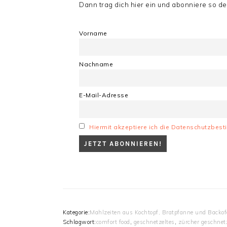
Dann trag dich hier ein und abonniere so de
Vorname
Nachname
E-Mail-Adresse
Hiermit akzeptiere ich die Datenschutzbe
Kategorie:
Mahlzeiten aus Kochtopf, Bratpfanne und Backo
Schlagwort:
comfort food
,
geschnetzeltes
,
zürcher geschnet