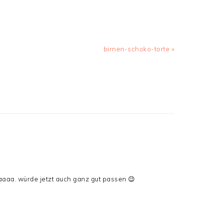
Nächster
birnen-schoko-torte »
Beitrag:
aaa. würde jetzt auch ganz gut passen 😉