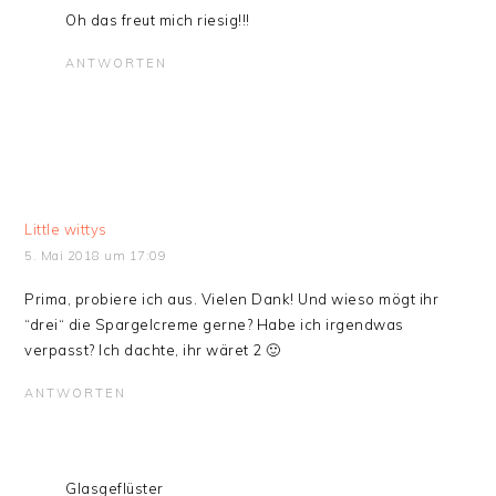
Oh das freut mich riesig!!!
ANTWORTEN
Little wittys
5. Mai 2018 um 17:09
Prima, probiere ich aus. Vielen Dank! Und wieso mögt ihr
“drei“ die Spargelcreme gerne? Habe ich irgendwas
verpasst? Ich dachte, ihr wäret 2 🙂
ANTWORTEN
Glasgeflüster