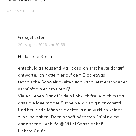
ANTWORTEN
Glasgeflüster
20. August 2018 um 20:39
Hallo liebe Sonja,
entschuldige tausend Mal, dass ich erst heute darauf
antworte. Ich hatte hier auf dem Blog etwas
technische Schweirigkeiten udn kann jetzt erst wieder
vernünftig hier arbeiten 🙁
Vielen lieben Dank für dein Lob- ich freue mich mega,
dass die Idee mit der Suppe bei dir so gut ankommt!
Und heulende Männer möchte ja nun wirklich keiner
zuhause haben! Dann schaff nächsten Frühling mal
ganz schnell Abhilfe 😉 Viiiiel Spass dabei!
Liebste Grüße