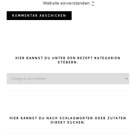
Website einverstanden.
*
HAUPT-
SIDEBAR
HIER KANNST DU UNTER DEN REZEPT KATEGORIEN
STÖBERN:
Hier
kannst
Du
unter
den
Rezept
Kategorien
HIER KANNST DU NACH SCHLAGWORTEN ODER ZUTATEN
DIREKT SUCHEN:
stöbern: