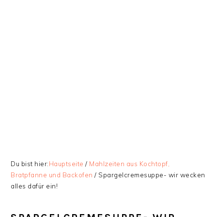
Zur
Skip
Zur
Zur
Hauptnavigation
to
Hauptsidebar
Fußzeile
springen
main
springen
springen
content
Du bist hier:
Hauptseite
/
Mahlzeiten aus Kochtopf,
Bratpfanne und Backofen
/
Spargelcremesuppe- wir wecken
alles dafür ein!