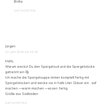
Britta
ANTWORTEN
Jürgen
22. Juni 2019 um 15:25
Hallo,
Warum weckst Du den Spargelsud und die Spargelstücke
getrennt ein 🤔.
Ich mache die Spargelsuppe immer komplett fertig mit
Spargelstücken und wecke sie in halb Liter Gläser ein , auf
machen —warm machen —essen ,fertig.
Grüße aus Südbaden
ANTWORTEN