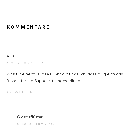
LESER-
INTERAKTIONEN
KOMMENTARE
Anne
5. Mai 2018 um 11:13
Was für eine tolle Idee!!!! Shr gut finde ich, dass du gleich das
Rezept für die Suppe mit eingestellt hast
ANTWORTEN
Glasgeflüster
5. Mai 2018 um 20:05