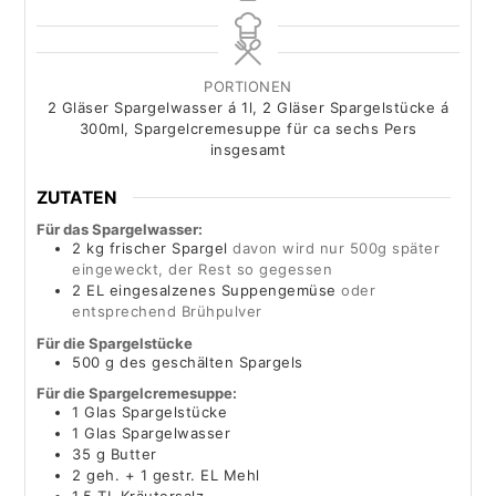
PORTIONEN
2
Gläser Spargelwasser á 1l, 2 Gläser Spargelstücke á
300ml, Spargelcremesuppe für ca sechs Pers
insgesamt
ZUTATEN
Für das Spargelwasser:
2
kg
frischer Spargel
davon wird nur 500g später
eingeweckt, der Rest so gegessen
2
EL eingesalzenes Suppengemüse
oder
entsprechend Brühpulver
Für die Spargelstücke
500
g
des geschälten Spargels
Für die Spargelcremesuppe:
1
Glas Spargelstücke
1
Glas Spargelwasser
35
g
Butter
2
geh. + 1 gestr. EL Mehl
1,5
TL Kräutersalz