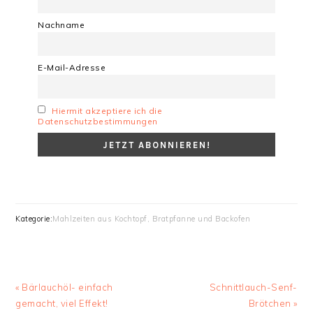
Nachname
E-Mail-Adresse
Hiermit akzeptiere ich die
Datenschutzbestimmungen
Kategorie:
Mahlzeiten aus Kochtopf, Bratpfanne und Backofen
Vorheriger
Nächster
« Bärlauchöl- einfach
Schnittlauch-Senf-
Beitrag:
Beitrag:
gemacht, viel Effekt!
Brötchen »