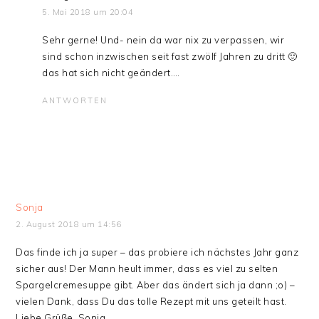
5. Mai 2018 um 20:04
Sehr gerne! Und- nein da war nix zu verpassen, wir
sind schon inzwischen seit fast zwölf Jahren zu dritt 🙂
das hat sich nicht geändert….
ANTWORTEN
Sonja
2. August 2018 um 14:56
Das finde ich ja super – das probiere ich nächstes Jahr ganz
sicher aus! Der Mann heult immer, dass es viel zu selten
Spargelcremesuppe gibt. Aber das ändert sich ja dann ;o) –
vielen Dank, dass Du das tolle Rezept mit uns geteilt hast.
Liebe Grüße, Sonja