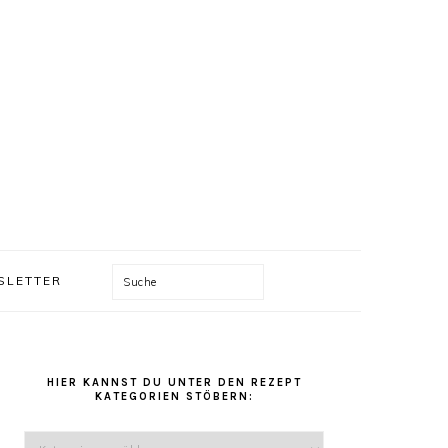
Suche
SLETTER
HAUPT-
SIDEBAR
HIER KANNST DU UNTER DEN REZEPT
KATEGORIEN STÖBERN:
Hier