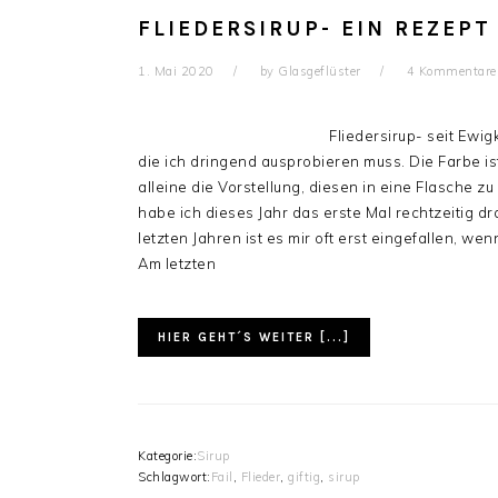
FLIEDERSIRUP- EIN REZEPT
1. Mai 2020
by
Glasgeflüster
4 Kommentare
Fliedersirup- seit Ewi
die ich dringend ausprobieren muss. Die Farbe i
alleine die Vorstellung, diesen in eine Flasche z
habe ich dieses Jahr das erste Mal rechtzeitig d
letzten Jahren ist es mir oft erst eingefallen, w
Am letzten
HIER GEHT´S WEITER [...]
Kategorie:
Sirup
Schlagwort:
Fail
,
Flieder
,
giftig
,
sirup