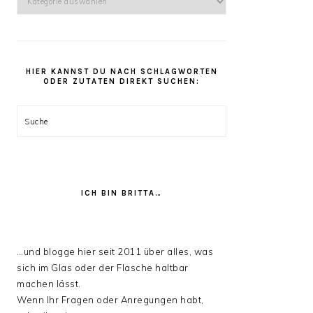
kannst
Du
unter
den
HIER KANNST DU NACH SCHLAGWORTEN
Rezept
ODER ZUTATEN DIREKT SUCHEN:
Kategorien
stöbern:
Suche
ICH BIN BRITTA…
…und blogge hier seit 2011 über alles, was
sich im Glas oder der Flasche haltbar
machen lässt.
Wenn Ihr Fragen oder Anregungen habt,