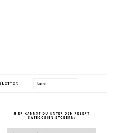
Suche
SLETTER
HAUPT-
HIER KANNST DU UNTER DEN REZEPT
SIDEBAR
KATEGORIEN STÖBERN:
Hier