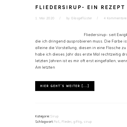
FLIEDERSIRUP- EIN REZEPT
1. Mai 2020
by
Glasgeflüster
4 Kommentare
Fliedersirup- seit Ewi
die ich dringend ausprobieren muss. Die Farbe i
alleine die Vorstellung, diesen in eine Flasche z
habe ich dieses Jahr das erste Mal rechtzeitig d
letzten Jahren ist es mir oft erst eingefallen, w
Am letzten
HIER GEHT´S WEITER [...]
Kategorie:
Sirup
Schlagwort:
Fail
,
Flieder
,
giftig
,
sirup