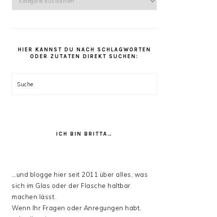
kannst
Du
unter
den
HIER KANNST DU NACH SCHLAGWORTEN
Rezept
ODER ZUTATEN DIREKT SUCHEN:
Kategorien
stöbern:
Suche
ICH BIN BRITTA…
…und blogge hier seit 2011 über alles, was
sich im Glas oder der Flasche haltbar
machen lässt.
Wenn Ihr Fragen oder Anregungen habt,