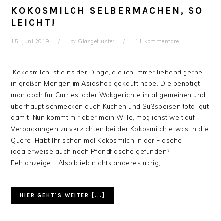
KOKOSMILCH SELBERMACHEN, SO
LEICHT!
15. Juni 2019
by
Glasgeflüster
11 Kommentare
Kokosmilch ist eins der Dinge, die ich immer liebend gerne
in großen Mengen im Asiashop gekauft habe. Die benötigt
man doch für Curries, oder Wokgerichte im allgemeinen und
überhaupt schmecken auch Kuchen und Süßspeisen total gut
damit! Nun kommt mir aber mein Wille, möglichst weit auf
Verpackungen zu verzichten bei der Kokosmilch etwas in die
Quere. Habt Ihr schon mal Kokosmilch in der Flasche-
idealerweise auch noch Pfandflasche gefunden?
Fehlanzeige... Also blieb nichts anderes übrig,
HIER GEHT´S WEITER [...]