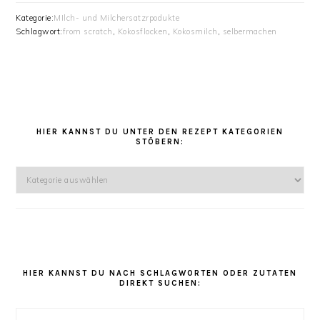
Kategorie:
MIlch- und Milchersatzrpodukte
Schlagwort:
from scratch
,
Kokosflocken
,
Kokosmilch
,
selbermachen
HAUPT-
SIDEBAR
HIER KANNST DU UNTER DEN REZEPT KATEGORIEN
STÖBERN:
Hier
kannst
Du
unter
den
Rezept
Kategorien
HIER KANNST DU NACH SCHLAGWORTEN ODER ZUTATEN
DIREKT SUCHEN:
stöbern: