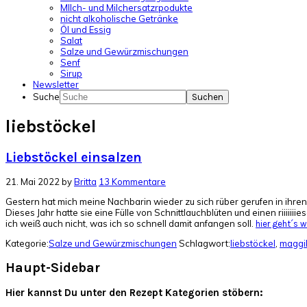
MIlch- und Milchersatzrpodukte
nicht alkoholische Getränke
Öl und Essig
Salat
Salze und Gewürzmischungen
Senf
Sirup
Newsletter
Suche
liebstöckel
Liebstöckel einsalzen
21. Mai 2022
by
Britta
13 Kommentare
Gestern hat mich meine Nachbarin wieder zu sich rüber gerufen in ihr
Dieses Jahr hatte sie eine Fülle von Schnittlauchblüten und einen riiiii
ich weiß auch nicht, was ich so schnell damit anfangen soll.
hier geht´s wei
Kategorie:
Salze und Gewürzmischungen
Schlagwort:
liebstöckel
,
maggi
Haupt-Sidebar
Hier kannst Du unter den Rezept Kategorien stöbern: