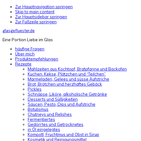
Zur Hauptnavigation springen
Skip to main content
Zur Hauptsidebar springen
Zur Fußzeile springen
glasgefluester.de
Eine Portion Liebe im Glas
häufige Fragen
Über mich
Produktempfehlungen
Rezepte
Mahlzeiten aus Kochtopf, Bratpfanne und Backofen
Kuchen. Kekse, Plätzchen und “Teilchen”
Marmeladen, Gelees und süsse Aufstriche
Brot, Brötchen und herzhaftes Gebäck
Pickles
Schnäpse, Liköre, alkoholische Getränke
Desserts und Süßigkeiten
Saucen, Pesto, Dips und Aufstriche
Botulismus
Chutneys und Relishes
Fermentiertes
Gedörrtes und Getrocknetes
in Öl eingelegtes
Kompott, Fruchtmus und Obst in Sirup
Kosmetik und Reinigungsmittel