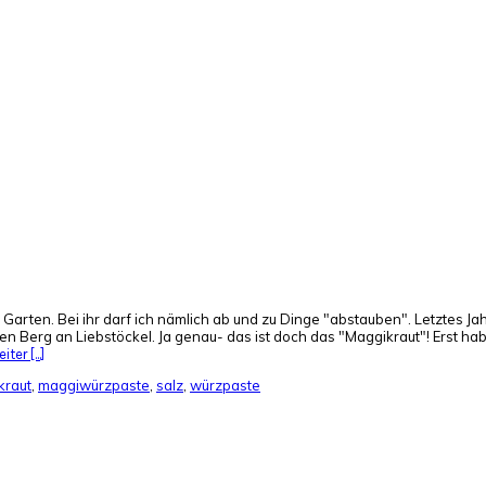
en Garten. Bei ihr darf ich nämlich ab und zu Dinge "abstauben". Letzte
iiesen Berg an Liebstöckel. Ja genau- das ist doch das "Maggikraut"! Erst h
ter [...]
kraut
,
maggiwürzpaste
,
salz
,
würzpaste