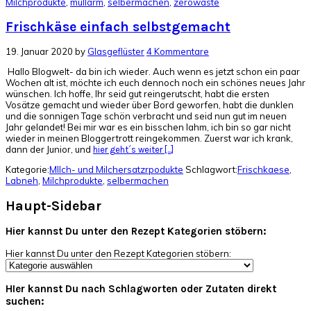
Milchprodukte
,
müllarm
,
selbermachen
,
zerowaste
Frischkäse einfach selbstgemacht
19. Januar 2020
by
Glasgeflüster
4 Kommentare
Hallo Blogwelt- da bin ich wieder. Auch wenn es jetzt schon ein paar
Wochen alt ist, möchte ich euch dennoch noch ein schönes neues Jahr
wünschen. Ich hoffe, Ihr seid gut reingerutscht, habt die ersten
Vosätze gemacht und wieder über Bord geworfen, habt die dunklen
und die sonnigen Tage schön verbracht und seid nun gut im neuen
Jahr gelandet! Bei mir war es ein bisschen lahm, ich bin so gar nicht
wieder in meinen Bloggertrott reingekommen. Zuerst war ich krank,
dann der Junior, und
hier geht´s weiter [...]
Kategorie:
MIlch- und Milchersatzrpodukte
Schlagwort:
Frischkaese
,
Labneh
,
Milchprodukte
,
selbermachen
Haupt-Sidebar
Hier kannst Du unter den Rezept Kategorien stöbern:
Hier kannst Du unter den Rezept Kategorien stöbern:
HIer kannst Du nach Schlagworten oder Zutaten direkt
suchen: