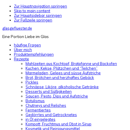
Zur Hauptnavigation springen
Skip to main content
Zur Hauptsidebar springen
Zur Fußzeile springen
glasgefluester.de
Eine Portion Liebe im Glas
häufige Fragen
Über mich
Produktempfehlungen
Rezepte
Mahlzeiten aus Kochtopf, Bratpfanne und Backofen
Kuchen. Kekse, Plätzchen und “Teilchen”
Marmeladen, Gelees und süsse Aufstriche
Brot, Brötchen und herzhaftes Gebäck
Pickles
Schnäpse, Liköre, alkoholische Getränke
Desserts und Süßigkeiten
Saucen, Pesto, Dips und Aufstriche
Botulismus
Chutneys und Relishes
Fermentiertes
Gedörrtes und Getrocknetes
in Öl eingelegtes
Kompott, Fruchtmus und Obst in Sirup
Kosmetik und Reinigungsmittel