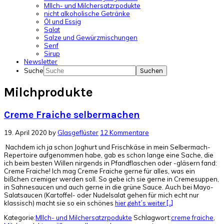
MIlch- und Milchersatzrpodukte
nicht alkoholische Getränke
Öl und Essig
Salat
Salze und Gewürzmischungen
Senf
Sirup
Newsletter
Suche
Milchprodukte
Creme Fraiche selbermachen
19. April 2020
by
Glasgeflüster
12 Kommentare
Nachdem ich ja schon Joghurt und Frischkäse in mein Selbermach-
Repertoire aufgenommen habe, gab es schon lange eine Sache, die
ich beim besten Willen nirgends in Pfandflaschen oder -gläsern fand:
Creme Fraiche! Ich mag Creme Fraiche gerne für alles, was ein
bißchen cremiger werden soll. So gebe ich sie gerne in Cremesuppen,
in Sahnesaucen und auch gerne in die grüne Sauce. Auch bei Mayo-
Salatsaucen (Kartoffel- oder Nudelsalat gehen für mich echt nur
klassisch) macht sie so ein schönes
hier geht´s weiter [...]
Kategorie:
MIlch- und Milchersatzrpodukte
Schlagwort:
creme fraiche
,