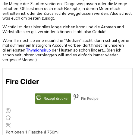
die Menge der Zutaten variieren- Dinge weglassen oder die Menge
erhöhen. Oft liest man auch noch Rezepte, in denen Meerrettich
enthalten ist, oder die Zitrusfrüchte weggelassen werden. Also schaut,
was euch am besten zusagt.
Wichtig ist, dass hier alles lange ziehen kann und die Aromen und
Wirkstoffe sich gut verbinden können! Habt also Geduld!
Wenn Ihr noch so eine natürliche “Medizin” sucht, dann schaut gerne
mal auf meinem Instagram Account vorbei- dort findet Ihr unseren
allerliebsten
Thymiansirup
der Husten so schön lindert… (den ich
schon seit Jahren verbloggen will und es einfach immer wieder
vergesse! Menno!)
Fire Cider
Rezept drucken
Pin Recipe
Portionen
1
Flasche á 750ml