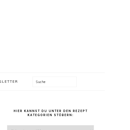
Suche
SLETTER
HAUPT-
HIER KANNST DU UNTER DEN REZEPT
SIDEBAR
KATEGORIEN STÖBERN:
Hier