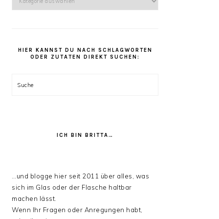
kannst
Du
unter
den
HIER KANNST DU NACH SCHLAGWORTEN
Rezept
ODER ZUTATEN DIREKT SUCHEN:
Kategorien
stöbern:
Suche
ICH BIN BRITTA…
…und blogge hier seit 2011 über alles, was
sich im Glas oder der Flasche haltbar
machen lässt.
Wenn Ihr Fragen oder Anregungen habt,