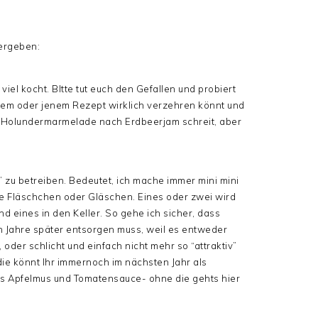
tergeben:
viel kocht. BItte tut euch den Gefallen und probiert
sem oder jenem Rezept wirklich verzehren könnt und
s Holundermarmelade nach Erdbeerjam schreit, aber
 zu betreiben. Bedeutet, ich mache immer mini mini
ne Fläschchen oder Gläschen. Eines oder zwei wird
d eines in den Keller. So gehe ich sicher, dass
ch Jahre später entsorgen muss, weil es entweder
 oder schlicht und einfach nicht mehr so “attraktiv”
 die könnt Ihr immernoch im nächsten Jahr als
ens Apfelmus und Tomatensauce- ohne die gehts hier