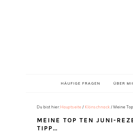
Zur
Skip
Zur
Zur
Hauptnavigation
to
Hauptsidebar
Fußzeile
springen
main
springen
springen
content
HÄUFIGE FRAGEN
ÜBER MI
Du bist hier:
Hauptseite
/
Klönschnack
/
Meine Top 
MEINE TOP TEN JUNI-REZ
TIPP…