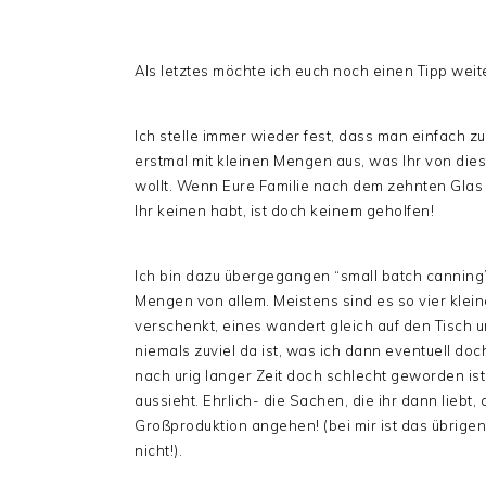
Als letztes möchte ich euch noch einen Tipp wei
Ich stelle immer wieder fest, dass man einfach zu 
erstmal mit kleinen Mengen aus, was Ihr von die
wollt. Wenn Eure Familie nach dem zehnten Gla
Ihr keinen habt, ist doch keinem geholfen!
Ich bin dazu übergegangen “small batch canning”
Mengen von allem. Meistens sind es so vier klei
verschenkt, eines wandert gleich auf den Tisch un
niemals zuviel da ist, was ich dann eventuell do
nach urig langer Zeit doch schlecht geworden ist,
aussieht. Ehrlich- die Sachen, die ihr dann liebt,
Großproduktion angehen! (bei mir ist das übrig
nicht!).