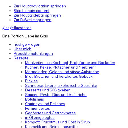
Zur Hauptnavigation springen
Skip to main content
Zur Hauptsidebar springen
Zur Fußzeile springen
glasgefluester.de
Eine Portion Liebe im Glas
häufige Fragen
Über mich
Produktempfehlungen
Rezepte
Mahlzeiten aus Kochtopf, Bratpfanne und Backofen
Kuchen. Kekse, Plätzchen und “Teilchen”
Marmeladen, Gelees und süsse Aufstriche
Brot, Brötchen und herzhaftes Gebäck
Pickles
Schnäpse, Liköre, alkoholische Getränke
Desserts und Süßigkeiten
Saucen, Pesto, Dips und Aufstriche
Botulismus
Chutneys und Relishes
Fermentiertes
Gedörrtes und Getrocknetes
in Öl eingelegtes
Kompott, Fruchtmus und Obst in Sirup
Kosmetik und Reinigungsmittel