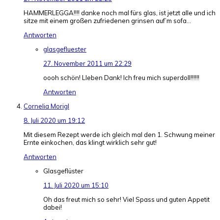
HAMMERLEGGA!!!! danke noch mal fürs glas, ist jetzt alle und ich
sitze mit einem großen zufriedenen grinsen auf’m sofa…
Antworten
glasgefluester
27. November 2011 um 22:29
oooh schön! LIeben Dank! Ich freu mich superdoll!!!!!!
Antworten
Cornelia Morigl
8. Juli 2020 um 19:12
Mit diesem Rezept werde ich gleich mal den 1. Schwung meiner
Ernte einkochen, das klingt wirklich sehr gut!
Antworten
Glasgeflüster
11. Juli 2020 um 15:10
Oh das freut mich so sehr! Viel Spass und guten Appetit
dabei!