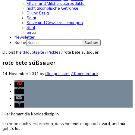
MIlch- und Milchersatzrpodukte
nicht alkoholische Getränke
Öl und Essig
Salat
Salze und Gewürzmischungen
Senf
Sirup
Newsletter
Suche
Du bist hier:
Hauptseite
/
Pickles
/
rote bete süßsauer
rote bete süßsauer
14. November 2011
by
Glasgeflüster
7 Kommentare
Hier kommt die Königsdisziplin…
Ich habe euch versprochen, dass hier viel eingekocht wird, und nun
geht´s los.