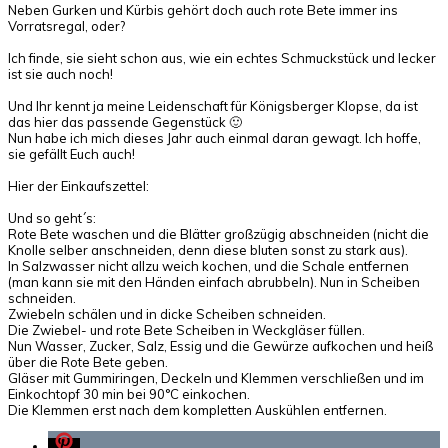
Neben Gurken und Kürbis gehört doch auch rote Bete immer ins
Vorratsregal, oder?
Ich finde, sie sieht schon aus, wie ein echtes Schmuckstück und lecker
ist sie auch noch!
Und Ihr kennt ja meine Leidenschaft für Königsberger Klopse, da ist
das hier das passende Gegenstück 🙂
Nun habe ich mich dieses Jahr auch einmal daran gewagt. Ich hoffe,
sie gefällt Euch auch!
Hier der Einkaufszettel:
Und so geht´s:
Rote Bete waschen und die Blätter großzügig abschneiden (nicht die
Knolle selber anschneiden, denn diese bluten sonst zu stark aus).
In Salzwasser nicht allzu weich kochen, und die Schale entfernen
(man kann sie mit den Händen einfach abrubbeln). Nun in Scheiben
schneiden.
Zwiebeln schälen und in dicke Scheiben schneiden.
Die Zwiebel- und rote Bete Scheiben in Weckgläser füllen.
Nun Wasser, Zucker, Salz, Essig und die Gewürze aufkochen und heiß
über die Rote Bete geben.
Gläser mit Gummiringen, Deckeln und Klemmen verschließen und im
Einkochtopf 30 min bei 90°C einkochen.
Die Klemmen erst nach dem kompletten Auskühlen entfernen.