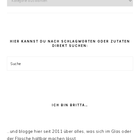
kannst
Du
unter
den
Rezept
Kategorien
HIER KANNST DU NACH SCHLAGWORTEN ODER ZUTATEN
DIREKT SUCHEN:
stöbern:
Suche
ICH BIN BRITTA…
…und blogge hier seit 2011 über alles, was sich im Glas oder
der Flasche haltbar machen lässt.