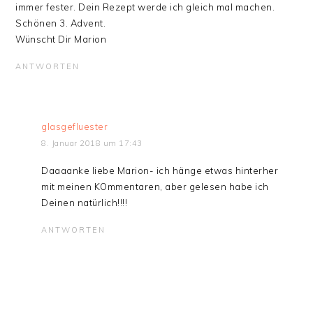
immer fester. Dein Rezept werde ich gleich mal machen.
Schönen 3. Advent.
Wünscht Dir Marion
ANTWORTEN
glasgefluester
8. Januar 2018 um 17:43
Daaaanke liebe Marion- ich hänge etwas hinterher
mit meinen KOmmentaren, aber gelesen habe ich
Deinen natürlich!!!!
ANTWORTEN