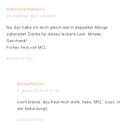
martinacarmenluise
19. Dezember 2017 um 19:37
Na, das habe ich doch gleich mal in doppelter Menge
zubereitet. Danke für dieses leckere Last- Minute-
Geschenk!
Frohes Fest von MCL
ANTWORTEN
glasgefluester
8. Januar 2018 um 17:45
oooh klasse, das freut mich dolle, liebe “MCL” (süss, in
der Abkürzung!)
ANTWORTEN