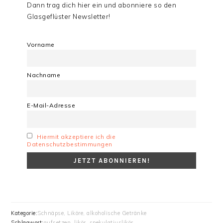
Dann trag dich hier ein und abonniere so den
Glasgeflüster Newsletter!
Vorname
Nachname
E-Mail-Adresse
Hiermit akzeptiere ich die
Datenschutzbestimmungen
Kategorie:
Schnäpse, Liköre, alkoholische Getränke
Schlagwort:
aufsetzen
,
likör
,
spekulatiuslikör