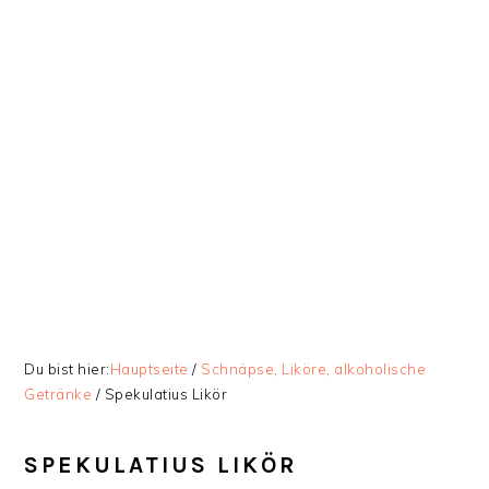
Zur
Skip
Zur
Zur
Hauptnavigation
to
Hauptsidebar
Fußzeile
springen
main
springen
springen
content
Du bist hier:
Hauptseite
/
Schnäpse, Liköre, alkoholische
Getränke
/
Spekulatius Likör
SPEKULATIUS LIKÖR