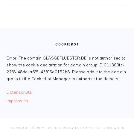
FOOTER
COOKIEBOT
Error: The domain GLASGEFLUESTER.DE is not authorized to
show the cookie declaration for domain group ID 011303fc-
27f8-48de-a6f5-43f05e0152b8. Please add it to the domain
group in the Cookiebot Manager to authorize the domain.
Datenschutz
Impressum
COPYRIGHT © 2026 ·
FOODIE PRO
&
THE GENESIS FRAMEWORK