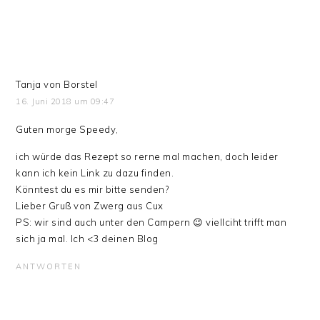
Tanja von Borstel
16. Juni 2018 um 09:47
Guten morge Speedy,
ich würde das Rezept so rerne mal machen, doch leider
kann ich kein Link zu dazu finden.
Könntest du es mir bitte senden?
Lieber Gruß von Zwerg aus Cux
PS: wir sind auch unter den Campern 😉 viellciht trifft man
sich ja mal. Ich <3 deinen Blog
ANTWORTEN