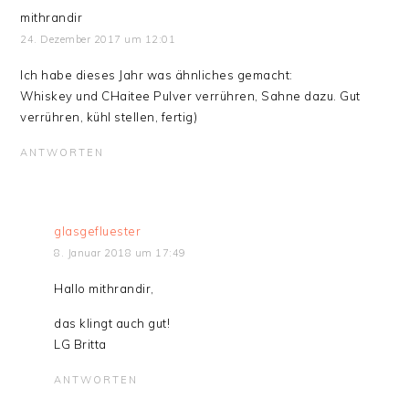
mithrandir
24. Dezember 2017 um 12:01
Ich habe dieses Jahr was ähnliches gemacht:
Whiskey und CHaitee Pulver verrühren, Sahne dazu. Gut
verrühren, kühl stellen, fertig)
ANTWORTEN
glasgefluester
8. Januar 2018 um 17:49
Hallo mithrandir,
das klingt auch gut!
LG Britta
ANTWORTEN