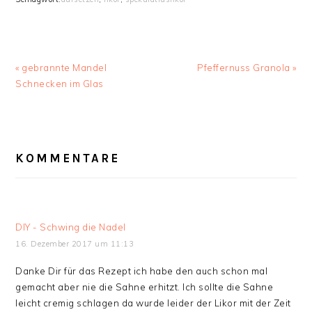
Vorheriger
Nächster
« gebrannte Mandel
Pfeffernuss Granola »
Beitrag:
Beitrag:
Schnecken im Glas
LESER-
INTERAKTIONEN
KOMMENTARE
DIY - Schwing die Nadel
16. Dezember 2017 um 11:13
Danke Dir für das Rezept ich habe den auch schon mal
gemacht aber nie die Sahne erhitzt. Ich sollte die Sahne
leicht cremig schlagen da wurde leider der Likor mit der Zeit