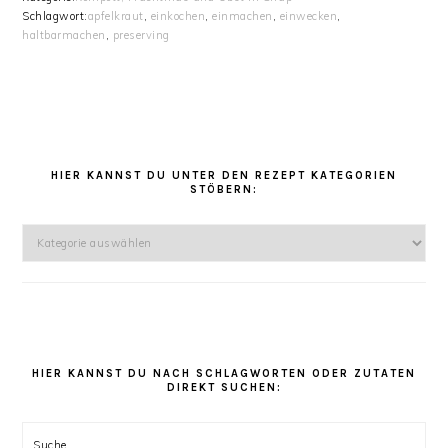
Schlagwort:
apfelkraut
,
einkochen
,
einmachen
,
einwecken
,
haltbarmachen
,
preserving
HAUPT-
SIDEBAR
HIER KANNST DU UNTER DEN REZEPT KATEGORIEN
STÖBERN:
Hier
kannst
Du
unter
den
Rezept
Kategorien
HIER KANNST DU NACH SCHLAGWORTEN ODER ZUTATEN
DIREKT SUCHEN:
stöbern:
Suche