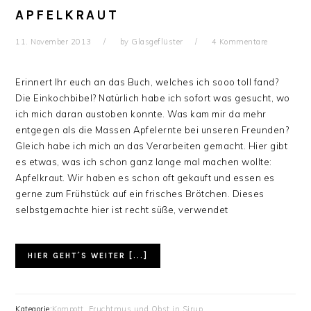
APFELKRAUT
11. November 2013
by
Glasgeflüster
4 Kommentare
Erinnert Ihr euch an das Buch, welches ich sooo toll fand?
Die Einkochbibel? Natürlich habe ich sofort was gesucht, wo
ich mich daran austoben konnte. Was kam mir da mehr
entgegen als die Massen Apfelernte bei unseren Freunden?
Gleich habe ich mich an das Verarbeiten gemacht. Hier gibt
es etwas, was ich schon ganz lange mal machen wollte:
Apfelkraut. Wir haben es schon oft gekauft und essen es
gerne zum Frühstück auf ein frisches Brötchen. Dieses
selbstgemachte hier ist recht süße, verwendet
HIER GEHT´S WEITER [...]
Kategorie:
Kompott, Fruchtmus und Obst in Sirup