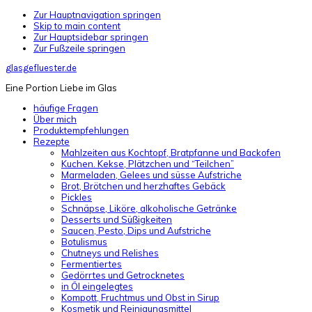
Zur Hauptnavigation springen
Skip to main content
Zur Hauptsidebar springen
Zur Fußzeile springen
glasgefluester.de
Eine Portion Liebe im Glas
häufige Fragen
Über mich
Produktempfehlungen
Rezepte
Mahlzeiten aus Kochtopf, Bratpfanne und Backofen
Kuchen. Kekse, Plätzchen und “Teilchen”
Marmeladen, Gelees und süsse Aufstriche
Brot, Brötchen und herzhaftes Gebäck
Pickles
Schnäpse, Liköre, alkoholische Getränke
Desserts und Süßigkeiten
Saucen, Pesto, Dips und Aufstriche
Botulismus
Chutneys und Relishes
Fermentiertes
Gedörrtes und Getrocknetes
in Öl eingelegtes
Kompott, Fruchtmus und Obst in Sirup
Kosmetik und Reinigungsmittel