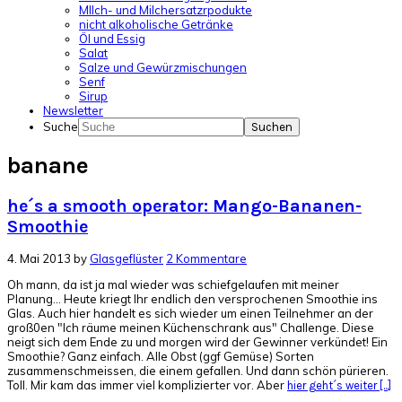
MIlch- und Milchersatzrpodukte
nicht alkoholische Getränke
Öl und Essig
Salat
Salze und Gewürzmischungen
Senf
Sirup
Newsletter
Suche
banane
he´s a smooth operator: Mango-Bananen-
Smoothie
4. Mai 2013
by
Glasgeflüster
2 Kommentare
Oh mann, da ist ja mal wieder was schiefgelaufen mit meiner
Planung... Heute kriegt Ihr endlich den versprochenen Smoothie ins
Glas. Auch hier handelt es sich wieder um einen Teilnehmer an der
groß0en "Ich räume meinen Küchenschrank aus" Challenge. Diese
neigt sich dem Ende zu und morgen wird der Gewinner verkündet! Ein
Smoothie? Ganz einfach. Alle Obst (ggf Gemüse) Sorten
zusammenschmeissen, die einem gefallen. Und dann schön pürieren.
Toll. Mir kam das immer viel komplizierter vor. Aber
hier geht´s weiter [...]