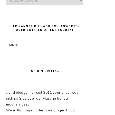
kannst
Du
unter
den
HIER KANNST DU NACH SCHLAGWORTEN
Rezept
ODER ZUTATEN DIREKT SUCHEN:
Kategorien
stöbern:
Suche
ICH BIN BRITTA…
…und blogge hier seit 2011 über alles, was
sich im Glas oder der Flasche haltbar
machen lässt.
Wenn Ihr Fragen oder Anregungen habt,