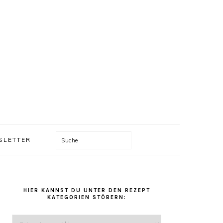
Suche
SLETTER
HAUPT-
SIDEBAR
HIER KANNST DU UNTER DEN REZEPT
KATEGORIEN STÖBERN:
Hier