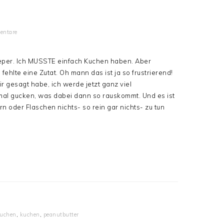
entare
Jieper. Ich MUSSTE einfach Kuchen haben. Aber
ehlte eine Zutat. Oh mann das ist ja so frustrierend!
r gesagt habe, ich werde jetzt ganz viel
mal gucken, was dabei dann so rauskommt. Und es ist
 oder Flaschen nichts- so rein gar nichts- zu tun
kuchen
,
kuchen
,
peanutbutter