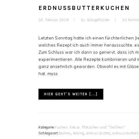
ERDNUSSBUTTERKUCHEN
28. Februar 2016
by
Glasgeflüster
10 Komm
Letzten Sonntag hatte ich einen fürchterlichen 
welches Rezept ich auch immer heraussuchte, es f
Zum Schluss war ich dann so genervt, dass ich mi
experimentieren. Alle Rezepte kombinieren und 
ganz ansehnlich geworden. Obwohl es mit Gläsern
hat, muss
HIER GEHT´S WEITER [...]
Kategorie:
Kuchen. Kekse, Plätzchen und "Teilchen"
Schlagwort:
backen
,
baking
,
erdnussbutter
,
erdnussbutter