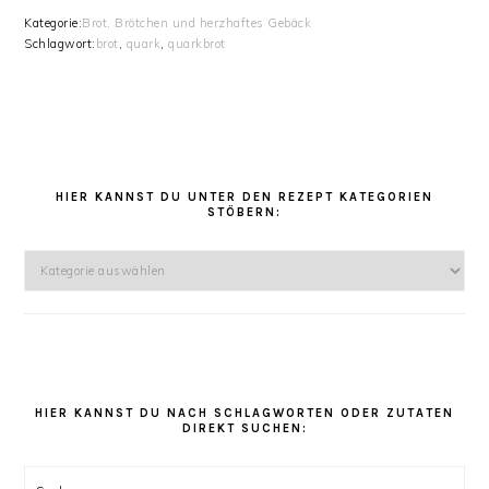
Kategorie:
Brot, Brötchen und herzhaftes Gebäck
Schlagwort:
brot
,
quark
,
quarkbrot
HAUPT-
SIDEBAR
HIER KANNST DU UNTER DEN REZEPT KATEGORIEN
STÖBERN:
Hier
kannst
Du
unter
den
Rezept
Kategorien
HIER KANNST DU NACH SCHLAGWORTEN ODER ZUTATEN
DIREKT SUCHEN:
stöbern: