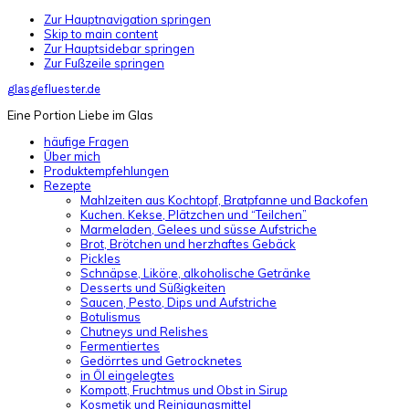
Zur Hauptnavigation springen
Skip to main content
Zur Hauptsidebar springen
Zur Fußzeile springen
glasgefluester.de
Eine Portion Liebe im Glas
häufige Fragen
Über mich
Produktempfehlungen
Rezepte
Mahlzeiten aus Kochtopf, Bratpfanne und Backofen
Kuchen. Kekse, Plätzchen und “Teilchen”
Marmeladen, Gelees und süsse Aufstriche
Brot, Brötchen und herzhaftes Gebäck
Pickles
Schnäpse, Liköre, alkoholische Getränke
Desserts und Süßigkeiten
Saucen, Pesto, Dips und Aufstriche
Botulismus
Chutneys und Relishes
Fermentiertes
Gedörrtes und Getrocknetes
in Öl eingelegtes
Kompott, Fruchtmus und Obst in Sirup
Kosmetik und Reinigungsmittel