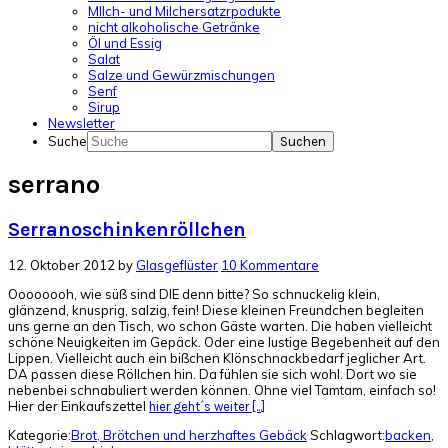
MIlch- und Milchersatzrpodukte
nicht alkoholische Getränke
Öl und Essig
Salat
Salze und Gewürzmischungen
Senf
Sirup
Newsletter
Suche
serrano
Serranoschinkenröllchen
12. Oktober 2012
by
Glasgeflüster
10 Kommentare
Oooooooh, wie süß sind DIE denn bitte? So schnuckelig klein,
glänzend, knusprig, salzig, fein! Diese kleinen Freundchen begleiten
uns gerne an den Tisch, wo schon Gäste warten. Die haben vielleicht
schöne Neuigkeiten im Gepäck. Oder eine lustige Begebenheit auf den
Lippen. Vielleicht auch ein bißchen Klönschnackbedarf jeglicher Art.
DA passen diese Röllchen hin. Da fühlen sie sich wohl. Dort wo sie
nebenbei schnabuliert werden können. Ohne viel Tamtam, einfach so!
Hier der Einkaufszettel
hier geht´s weiter [...]
Kategorie:
Brot, Brötchen und herzhaftes Gebäck
Schlagwort:
backen
,