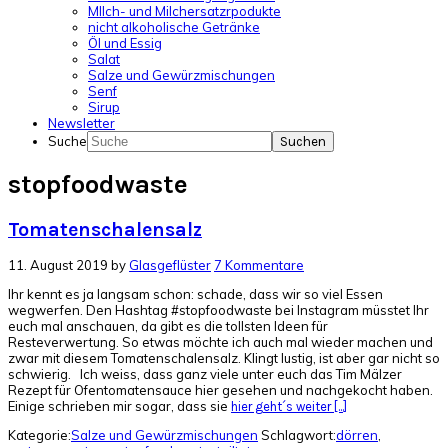
MIlch- und Milchersatzrpodukte
nicht alkoholische Getränke
Öl und Essig
Salat
Salze und Gewürzmischungen
Senf
Sirup
Newsletter
Suche
stopfoodwaste
Tomatenschalensalz
11. August 2019
by
Glasgeflüster
7 Kommentare
Ihr kennt es ja langsam schon: schade, dass wir so viel Essen
wegwerfen. Den Hashtag #stopfoodwaste bei Instagram müsstet Ihr
euch mal anschauen, da gibt es die tollsten Ideen für
Resteverwertung. So etwas möchte ich auch mal wieder machen und
zwar mit diesem Tomatenschalensalz. Klingt lustig, ist aber gar nicht so
schwierig. Ich weiss, dass ganz viele unter euch das Tim Mälzer
Rezept für Ofentomatensauce hier gesehen und nachgekocht haben.
Einige schrieben mir sogar, dass sie
hier geht´s weiter [...]
Kategorie:
Salze und Gewürzmischungen
Schlagwort:
dörren
,