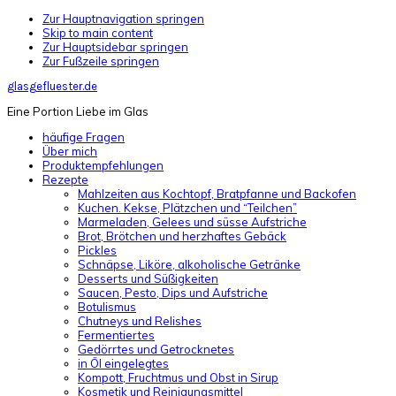
Zur Hauptnavigation springen
Skip to main content
Zur Hauptsidebar springen
Zur Fußzeile springen
glasgefluester.de
Eine Portion Liebe im Glas
häufige Fragen
Über mich
Produktempfehlungen
Rezepte
Mahlzeiten aus Kochtopf, Bratpfanne und Backofen
Kuchen. Kekse, Plätzchen und “Teilchen”
Marmeladen, Gelees und süsse Aufstriche
Brot, Brötchen und herzhaftes Gebäck
Pickles
Schnäpse, Liköre, alkoholische Getränke
Desserts und Süßigkeiten
Saucen, Pesto, Dips und Aufstriche
Botulismus
Chutneys und Relishes
Fermentiertes
Gedörrtes und Getrocknetes
in Öl eingelegtes
Kompott, Fruchtmus und Obst in Sirup
Kosmetik und Reinigungsmittel