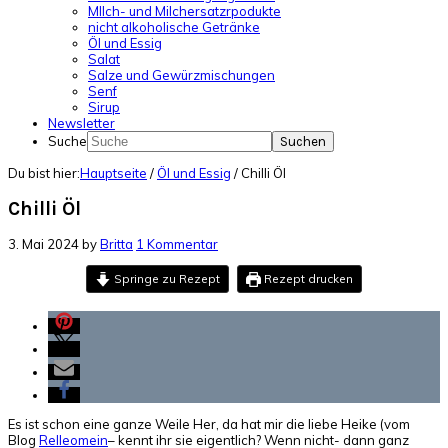
MIlch- und Milchersatzrpodukte
nicht alkoholische Getränke
Öl und Essig
Salat
Salze und Gewürzmischungen
Senf
Sirup
Newsletter
Suche
Du bist hier:
Hauptseite
/
Öl und Essig
/
Chilli Öl
Chilli Öl
3. Mai 2024
by
Britta
1 Kommentar
Springe zu Rezept
Rezept drucken
Es ist schon eine ganze Weile Her, da hat mir die liebe Heike (vom
Blog
Relleomein
– kennt ihr sie eigentlich? Wenn nicht- dann ganz