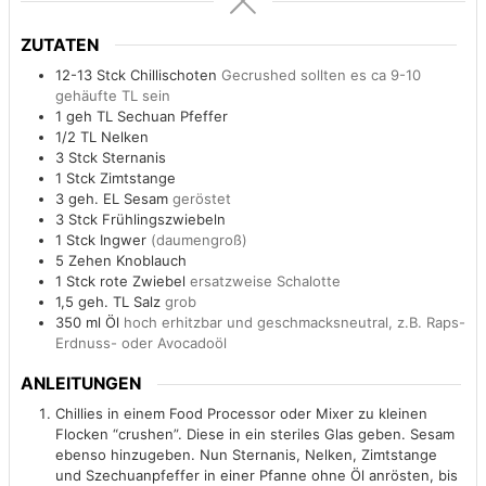
ZUTATEN
12-13
Stck
Chillischoten
Gecrushed sollten es ca 9-10
gehäufte TL sein
1
geh TL
Sechuan Pfeffer
1/2
TL
Nelken
3
Stck
Sternanis
1
Stck
Zimtstange
3
geh. EL
Sesam
geröstet
3
Stck
Frühlingszwiebeln
1
Stck
Ingwer
(daumengroß)
5
Zehen
Knoblauch
1
Stck
rote Zwiebel
ersatzweise Schalotte
1,5
geh. TL
Salz
grob
350
ml
Öl
hoch erhitzbar und geschmacksneutral, z.B. Raps-
Erdnuss- oder Avocadoöl
ANLEITUNGEN
Chillies in einem Food Processor oder Mixer zu kleinen
Flocken “crushen”. Diese in ein steriles Glas geben. Sesam
ebenso hinzugeben. Nun Sternanis, Nelken, Zimtstange
und Szechuanpfeffer in einer Pfanne ohne Öl anrösten, bis