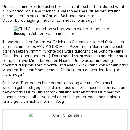
Und sie schmecken tatsächlich ziemlich unterschiedlich, das ist wohl
auch normal, da sie wirklich tolle verschiedene Chillies benutzt und
meine eigenen aus dem Garten. So haben beide ihre
Daseinberechtigung, finde ich zumindest- was sagt Ihr?
Ihr werdet sicher fragen, wofür ich das Öl benutze- korrekt? Na allem
voran schmeckt es FANTASTISCH auf Pizza- mein Mann könnte sich
da rein setzen (hmmm, fürchte das wäre aufgrund der Schärfe keine
Gute Idee, aber nundenn…). Dann natürlich zu asiatisch angehauchten
Gerichten, wie Mie oder Ramen Nudeln. Und was ich unbedingt
nochmal ausprobieren möchte, ist dieser TikTok Trend von vor ein paar
Monaten, bei dem Spiegeleier in Chilliöl gebraten werden. Klingt das
nicht mega?
Ein letzter Tipp: achtet bitte darauf, dass Ingwer und Knoblauch
wirklich gut durchgegart sind und dass das Glas absolut steril ist. Dann
bewahrt das Öl im Kühlschrank auf und entnehmt das Öl immer mit
einem frischen Löffel- so steht einer Haltbarkeit von einem halben
Jahr eigentlich nichts mehr im Weg!