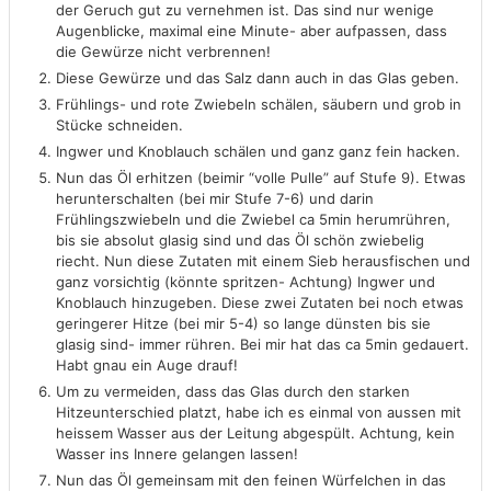
der Geruch gut zu vernehmen ist. Das sind nur wenige
Augenblicke, maximal eine Minute- aber aufpassen, dass
die Gewürze nicht verbrennen!
Diese Gewürze und das Salz dann auch in das Glas geben.
Frühlings- und rote Zwiebeln schälen, säubern und grob in
Stücke schneiden.
Ingwer und Knoblauch schälen und ganz ganz fein hacken.
Nun das Öl erhitzen (beimir “volle Pulle” auf Stufe 9). Etwas
herunterschalten (bei mir Stufe 7-6) und darin
Frühlingszwiebeln und die Zwiebel ca 5min herumrühren,
bis sie absolut glasig sind und das Öl schön zwiebelig
riecht. Nun diese Zutaten mit einem Sieb herausfischen und
ganz vorsichtig (könnte spritzen- Achtung) Ingwer und
Knoblauch hinzugeben. Diese zwei Zutaten bei noch etwas
geringerer Hitze (bei mir 5-4) so lange dünsten bis sie
glasig sind- immer rühren. Bei mir hat das ca 5min gedauert.
Habt gnau ein Auge drauf!
Um zu vermeiden, dass das Glas durch den starken
Hitzeunterschied platzt, habe ich es einmal von aussen mit
heissem Wasser aus der Leitung abgespült. Achtung, kein
Wasser ins Innere gelangen lassen!
Nun das Öl gemeinsam mit den feinen Würfelchen in das