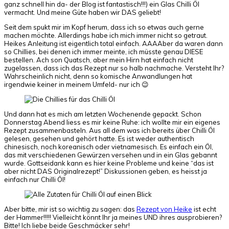
ganz schnell hin da- der Blog ist fantastisch!!!) ein Glas Chilli Öl
vermacht. Und meine Güte haben wir DAS geliebt!
Seit dem spukt mir im Kopf herum, dass ich so etwas auch gerne
machen möchte. Allerdings habe ich mich immer nicht so getraut.
Heikes Anleitung ist eigentlich total einfach. AAAAber da waren dann
so Chillies, bei denen ich immer meinte, ich müsste genau DIESE
bestellen. Ach son Quatsch, aber mein Hirn hat einfach nicht
zugelassen, dass ich das Rezept nur so halb nachmache. Versteht Ihr?
Wahrscheinlich nicht, denn so komische Anwandlungen hat
irgendwie keiner in meinem Umfeld- nur ich 😉
Und dann hat es mich am letzten Wochenende gepackt. Schon
Donnerstag Abend liess es mir keine Ruhe: ich wollte mir ein eigenes
Rezept zusammenbasteln. Aus all dem was ich bereits über Chilli Öl
gelesen, gesehen und gehört hatte. Es ist weder authentisch
chinesisch, noch koreanisch oder vietnamesisch. Es einfach ein Öl,
das mit verschiedenen Gewürzen versehen und in ein Glas gebannt
wurde. Gottseidank kann es hier keine Probleme und keine “das ist
aber nicht DAS Originalrezept!” Diskussionen geben, es heisst ja
einfach nur Chilli Öl!
Aber bitte, mir ist so wichtig zu sagen: das
Rezept von Heike
ist echt
der Hammer!!!!! Vielleicht könnt Ihr ja meines UND ihres ausprobieren?
Bitte! Ich liebe beide Geschmäcker sehr!