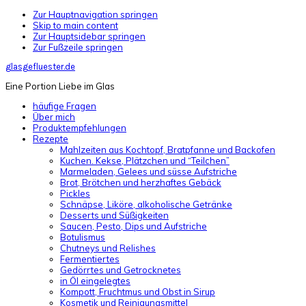
Zur Hauptnavigation springen
Skip to main content
Zur Hauptsidebar springen
Zur Fußzeile springen
glasgefluester.de
Eine Portion Liebe im Glas
häufige Fragen
Über mich
Produktempfehlungen
Rezepte
Mahlzeiten aus Kochtopf, Bratpfanne und Backofen
Kuchen. Kekse, Plätzchen und “Teilchen”
Marmeladen, Gelees und süsse Aufstriche
Brot, Brötchen und herzhaftes Gebäck
Pickles
Schnäpse, Liköre, alkoholische Getränke
Desserts und Süßigkeiten
Saucen, Pesto, Dips und Aufstriche
Botulismus
Chutneys und Relishes
Fermentiertes
Gedörrtes und Getrocknetes
in Öl eingelegtes
Kompott, Fruchtmus und Obst in Sirup
Kosmetik und Reinigungsmittel