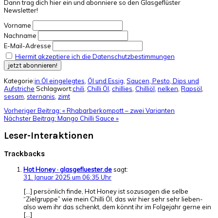
Dann trag dich hier ein und abonniere so den Glasgeflüster
Newsletter!
Vorname
Nachname
E-Mail-Adresse
Hiermit akzeptiere ich die Datenschutzbestimmungen
Kategorie:
in Öl eingelegtes
,
Öl und Essig
,
Saucen, Pesto, Dips und
Aufstriche
Schlagwort:
chili
,
Chilli Öl
,
chillies
,
Chilliöl
,
nelken
,
Rapsöl
,
sesam
,
sternanis
,
zimt
Vorheriger Beitrag:
« Rhabarberkompott – zwei Varianten
Nächster Beitrag:
Mango Chilli Sauce »
Leser-Interaktionen
Trackbacks
Hot Honey · glasgefluester.de
sagt:
31. Januar 2025 um 06:35 Uhr
[…] persönlich finde, Hot Honey ist sozusagen die selbe
“Zielgruppe” wie mein Chilli Öl, das wir hier sehr sehr lieben-
also wem ihr das schenkt, dem könnt ihr im Folgejahr gerne ein
[…]