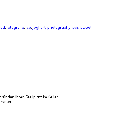
ood
,
fotografie
,
ice
,
joghurt
,
photography
,
süß
,
sweet
gründen ihren Stellplatz im Keller.
runter.