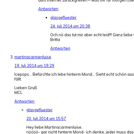
Antworten
glasgefluester
24. Juli 2014 um 20:38
Och nö das tut mir aber echt leid!!! Ganz lieb
Britta
Antworten
martinacarmenluise
19. Juli 2014 um 19:29
Icepops… Befürchte ich lebe hinterm Mond… Sieht echt schön aus a
fällt.
Lieben Gruß
MCL
Antworten
glasgefluester
20. Juli 2014 um 15:57
Hey liebe Martinacarmenluise,
nöööö- gar nicht hinterm Mond- ich denke, jeder muss da