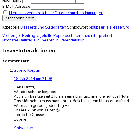
Nachname
E-Mail-Adresse
Hiermit akzeptiere ich die Datenschutzbestimmungen
Kategorie:
Desserts und Süßigkeiten
Schlagwort:
blaubeer
,
eis
,
essen
,
f
Vorheriger Beitrag:
« gefüllte Paprikaschoten (neu interpretiert)
Nächster Beitrag:
Blaubeeren in Lavendelsirup »
Leser-Interaktionen
Kommentare
Sabine Korpan
18. Juli 2014 um 21:08
Liebe Britta,
Wunderschöne Icepops…
Auch ich besitze seit 2 Jahren eine Eismaschine, die hat aus Platz
Das Männchen muss momentan täglich mit dem Monster rauf und 
Wir essen gerade jeden Tag Eis…
Unsere kühlt von selbst 😉
Herzliche Grüsse,
Sabine
Antworten