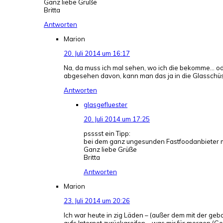
Ganz liebe Grüße
Britta
Antworten
Marion
20. Juli 2014 um 16:17
Na, da muss ich mal sehen, wo ich die bekomme… od
abgesehen davon, kann man das ja in die Glasschüsse
Antworten
glasgefluester
20. Juli 2014 um 17:25
psssst ein Tipp:
bei dem ganz ungesunden Fastfoodanbieter mit
Ganz liebe Grüße
Britta
Antworten
Marion
23. Juli 2014 um 20:26
Ich war heute in zig Läden – (außer dem mit der 
aufs Internet zurückgreifen – was mir für morgen (G