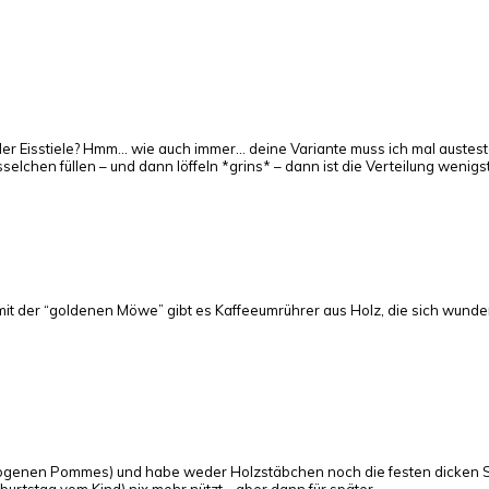
er Eisstiele? Hmm… wie auch immer… deine Variante muss ich mal austes
lchen füllen – und dann löffeln *grins* – dann ist die Verteilung wenig
 der “goldenen Möwe” gibt es Kaffeeumrührer aus Holz, die sich wunderv
gebogenen Pommes) und habe weder Holzstäbchen noch die festen dicken
eburtstag vom Kind) nix mehr nützt… aber dann für später…