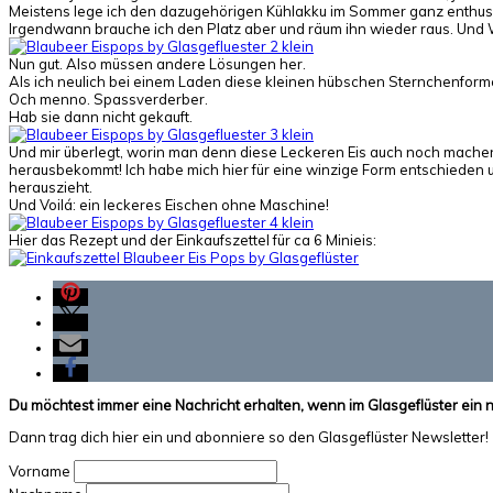
Meistens lege ich den dazugehörigen Kühlakku im Sommer ganz enthusiast
Irgendwann brauche ich den Platz aber und räum ihn wieder raus. Und W
Nun gut. Also müssen andere Lösungen her.
Als ich neulich bei einem Laden diese kleinen hübschen Sternchenformen 
Och menno. Spassverderber.
Hab sie dann nicht gekauft.
Und mir überlegt, worin man denn diese Leckeren Eis auch noch machen 
herausbekommt! Ich habe mich hier für eine winzige Form entschieden
herauszieht.
Und Voilá: ein leckeres Eischen ohne Maschine!
Hier das Rezept und der Einkaufszettel für ca 6 Minieis:
Du möchtest immer eine Nachricht erhalten, wenn im Glasgeflüster ein 
Dann trag dich hier ein und abonniere so den Glasgeflüster Newsletter!
Vorname