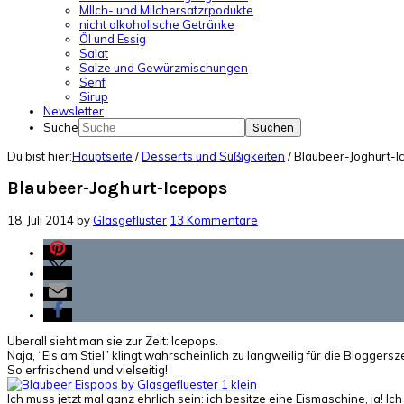
MIlch- und Milchersatzrpodukte
nicht alkoholische Getränke
Öl und Essig
Salat
Salze und Gewürzmischungen
Senf
Sirup
Newsletter
Suche
Du bist hier:
Hauptseite
/
Desserts und Süßigkeiten
/
Blaubeer-Joghurt-I
Blaubeer-Joghurt-Icepops
18. Juli 2014
by
Glasgeflüster
13 Kommentare
Überall sieht man sie zur Zeit: Icepops.
Naja, “Eis am Stiel” klingt wahrscheinlich zu langweilig für die Bloggersz
So erfrischend und vielseitig!
Ich muss jetzt mal ganz ehrlich sein: ich besitze eine Eismaschine, ja! Ich