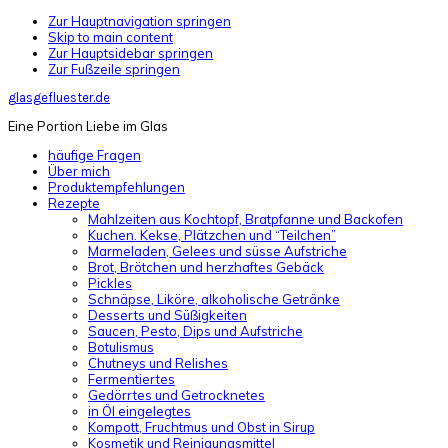
Zur Hauptnavigation springen
Skip to main content
Zur Hauptsidebar springen
Zur Fußzeile springen
glasgefluester.de
Eine Portion Liebe im Glas
häufige Fragen
Über mich
Produktempfehlungen
Rezepte
Mahlzeiten aus Kochtopf, Bratpfanne und Backofen
Kuchen. Kekse, Plätzchen und “Teilchen”
Marmeladen, Gelees und süsse Aufstriche
Brot, Brötchen und herzhaftes Gebäck
Pickles
Schnäpse, Liköre, alkoholische Getränke
Desserts und Süßigkeiten
Saucen, Pesto, Dips und Aufstriche
Botulismus
Chutneys und Relishes
Fermentiertes
Gedörrtes und Getrocknetes
in Öl eingelegtes
Kompott, Fruchtmus und Obst in Sirup
Kosmetik und Reinigungsmittel