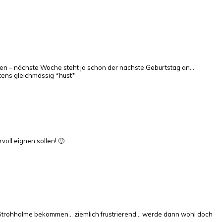
ten – nächste Woche steht ja schon der nächste Geburtstag an…
stens gleichmässig *hust*
oll eignen sollen! 🙂
 Strohhalme bekommen… ziemlich frustrierend… werde dann wohl doch