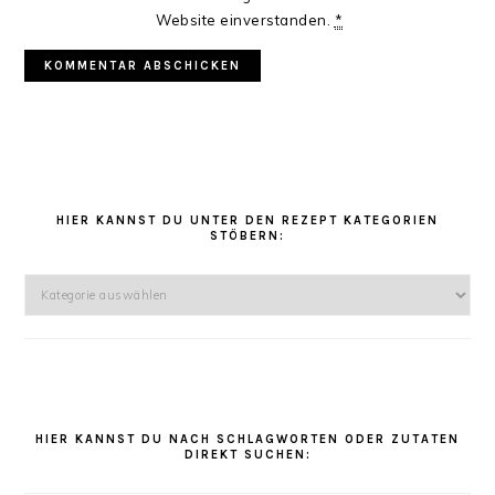
Website einverstanden.
*
HAUPT-
SIDEBAR
HIER KANNST DU UNTER DEN REZEPT KATEGORIEN
STÖBERN:
Hier
kannst
Du
unter
den
Rezept
Kategorien
HIER KANNST DU NACH SCHLAGWORTEN ODER ZUTATEN
DIREKT SUCHEN:
stöbern: