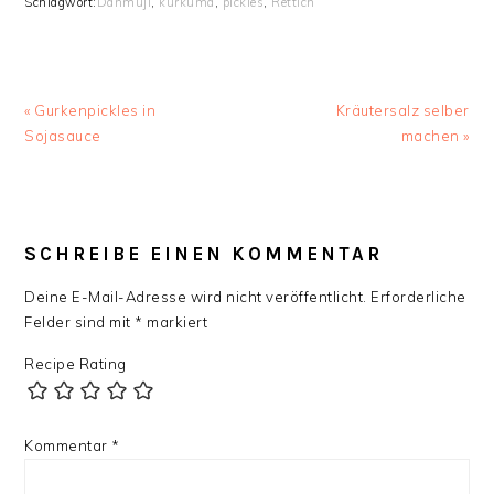
Schlagwort:
Danmuji
,
kurkuma
,
pickles
,
Rettich
Vorheriger
Nächster
« Gurkenpickles in
Kräutersalz selber
Beitrag:
Beitrag:
Sojasauce
machen »
LESER-
INTERAKTIONEN
SCHREIBE EINEN KOMMENTAR
Deine E-Mail-Adresse wird nicht veröffentlicht.
Erforderliche
Felder sind mit
*
markiert
Recipe Rating
Kommentar
*