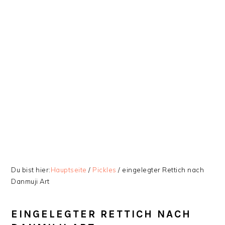
Zur
Skip
Zur
Zur
Hauptnavigation
to
Hauptsidebar
Fußzeile
springen
main
springen
springen
content
Du bist hier:
Hauptseite
/
Pickles
/
eingelegter Rettich nach
Danmuji Art
EINGELEGTER RETTICH NACH