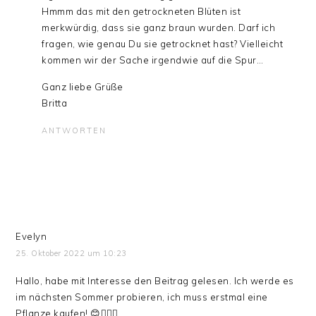
Hmmm das mit den getrockneten Blüten ist
merkwürdig, dass sie ganz braun wurden. Darf ich
fragen, wie genau Du sie getrocknet hast? Vielleicht
kommen wir der Sache irgendwie auf die Spur…
Ganz liebe Grüße
Britta
ANTWORTEN
Evelyn
25. Oktober 2022 um 10:23
Hallo, habe mit Interesse den Beitrag gelesen. Ich werde es
im nächsten Sommer probieren, ich muss erstmal eine
Pflanze kaufen! 😊🙋🏻‍♀️