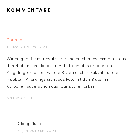
LESER-
INTERAKTIONEN
KOMMENTARE
Corinna
11. Mai 2019 um 12:20
Wir mögen Rosmarinsalz sehr und machen es immer nur aus
den Nadeln. Ich glaube, in Anbetracht des erhobenen
Zeigefingers lassen wir die Blüten auch in Zukunft für die
Insekten. Allerdings sieht das Foto mit den Blüten im
Körbchen superschön aus. Ganz tolle Farben.
ANTWORTEN
Glasgeflüster
4. Juni 2019 um 20:31