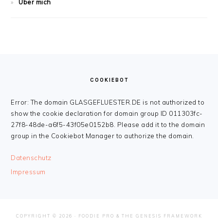
Über mich
FOOTER
COOKIEBOT
Error: The domain GLASGEFLUESTER.DE is not authorized to
show the cookie declaration for domain group ID 011303fc-
27f8-48de-a6f5-43f05e0152b8. Please add it to the domain
group in the Cookiebot Manager to authorize the domain.
Datenschutz
Impressum
COPYRIGHT © 2026 ·
FOODIE PRO
&
THE GENESIS FRAMEWORK