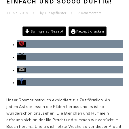
EINFACH UND SOOOO DUFTIG!
11. Mai 2019
by
Glasgeflüster
7 Kommentare
Springe zu Rezept
Rezept drucken
Unser Rosmarinstrauch explodiert zur Zeit förmlich. An
jedem Ast spriessen die Blüten heraus und es ist so
wunderschön anzusehen! Die Bienchen und Hummeln
erfreuen sich an der lila Pracht und summen wir verrückt im
Busch herum… Und als ich letzte Woche so vor dieser Pracht