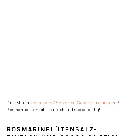
Zur
Skip
Zur
Zur
Hauptnavigation
to
Hauptsidebar
Fußzeile
springen
main
springen
springen
content
Du bist hier:
Hauptseite
/
Salze und Gewürzmischungen
/
Rosmarinblütensalz- einfach und soooo duftig!
ROSMARINBLÜTENSALZ-