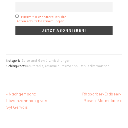
Hiermit akzeptiere ich die
Datenschutzbestimmungen
Kategorie:
Salze und Gewürzmischungen
Schlagwort:
Kräutersalz
,
rosmarin
,
rosmarinblüten
,
selbermachen
Vorheriger
Nächster
« Nachgemacht:
Rhabarber-Erdbeer-
Beitrag:
Beitrag:
Löwenzahnhonig von
Rosen-Marmelade »
Syl Gervais