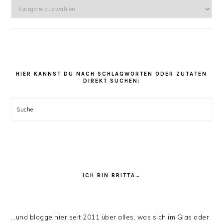
Hier
kannst
Du
unter
den
Rezept
Kategorien
HIER KANNST DU NACH SCHLAGWORTEN ODER ZUTATEN
DIREKT SUCHEN:
stöbern:
Suche
ICH BIN BRITTA…
…und blogge hier seit 2011 über alles, was sich im Glas oder