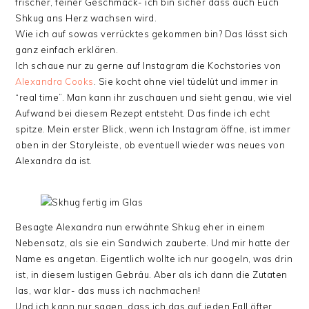
frischer, feiner Geschmack- ich bin sicher dass auch Euch
Shkug ans Herz wachsen wird.
Wie ich auf sowas verrücktes gekommen bin? Das lässt sich
ganz einfach erklären.
Ich schaue nur zu gerne auf Instagram die Kochstories von
Alexandra Cooks
. Sie kocht ohne viel tüdelüt und immer in
“real time”. Man kann ihr zuschauen und sieht genau, wie viel
Aufwand bei diesem Rezept entsteht. Das finde ich echt
spitze. Mein erster Blick, wenn ich Instagram öffne, ist immer
oben in der Storyleiste, ob eventuell wieder was neues von
Alexandra da ist.
Besagte Alexandra nun erwähnte Shkug eher in einem
Nebensatz, als sie ein Sandwich zauberte. Und mir hatte der
Name es angetan. Eigentlich wollte ich nur googeln, was drin
ist, in diesem lustigen Gebräu. Aber als ich dann die Zutaten
las, war klar- das muss ich nachmachen!
Und ich kann nur sagen, dass ich das auf jeden Fall öfter