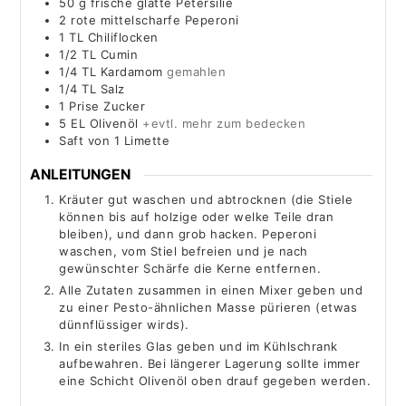
50
g
frische glatte Petersilie
2
rote mittelscharfe Peperoni
1
TL Chiliflocken
1/2
TL Cumin
1/4
TL Kardamom
gemahlen
1/4
TL Salz
1
Prise Zucker
5
EL Olivenöl
+evtl. mehr zum bedecken
Saft von 1 Limette
ANLEITUNGEN
Kräuter gut waschen und abtrocknen (die Stiele
können bis auf holzige oder welke Teile dran
bleiben), und dann grob hacken. Peperoni
waschen, vom Stiel befreien und je nach
gewünschter Schärfe die Kerne entfernen.
Alle Zutaten zusammen in einen Mixer geben und
zu einer Pesto-ähnlichen Masse pürieren (etwas
dünnflüssiger wirds).
In ein steriles Glas geben und im Kühlschrank
aufbewahren. Bei längerer Lagerung sollte immer
eine Schicht Olivenöl oben drauf gegeben werden.