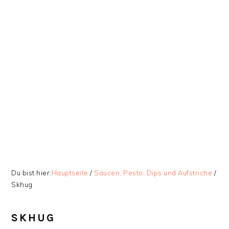
Zur
Skip
Zur
Zur
Hauptnavigation
to
Hauptsidebar
Fußzeile
springen
main
springen
springen
content
Du bist hier:
Hauptseite
/
Saucen, Pesto, Dips und Aufstriche
/
Skhug
SKHUG