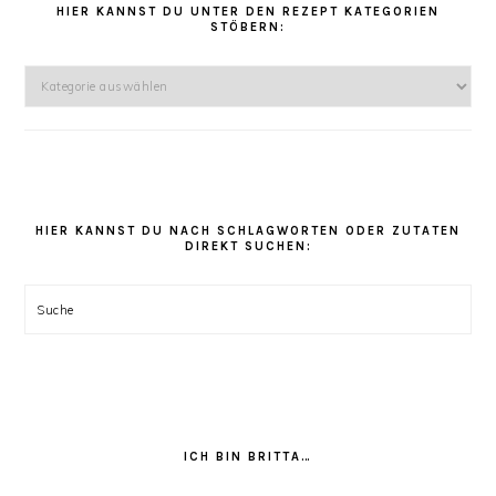
HIER KANNST DU UNTER DEN REZEPT KATEGORIEN
STÖBERN:
Hier
kannst
Du
unter
den
Rezept
Kategorien
HIER KANNST DU NACH SCHLAGWORTEN ODER ZUTATEN
DIREKT SUCHEN:
stöbern:
Suche
ICH BIN BRITTA…