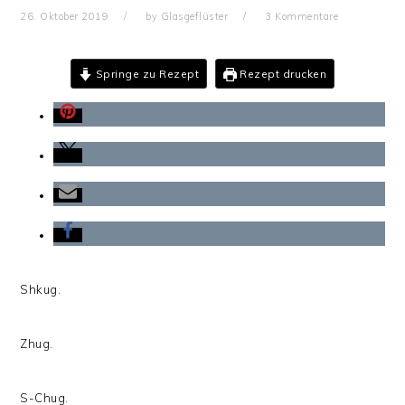
26. Oktober 2019
by
Glasgeflüster
3 Kommentare
Springe zu Rezept
Rezept drucken
Shkug.
Zhug.
S-Chug.