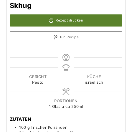
Skhug
Rezept drucken
Pin Recipe
GERICHT
KÜCHE
Pesto
israelisch
PORTIONEN
1
Glas á ca 250ml
ZUTATEN
100
g
frischer Koriander