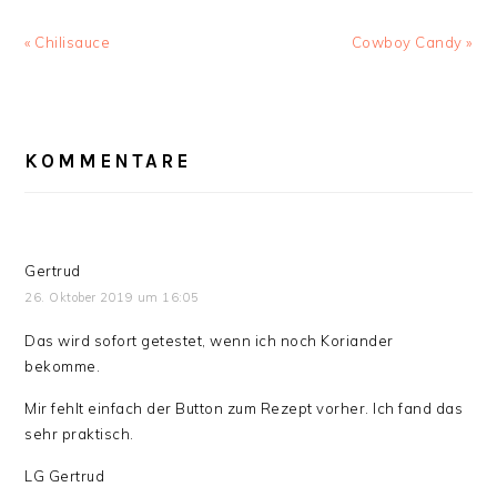
Vorheriger
Nächster
« Chilisauce
Cowboy Candy »
Beitrag:
Beitrag:
LESER-
INTERAKTIONEN
KOMMENTARE
Gertrud
26. Oktober 2019 um 16:05
Das wird sofort getestet, wenn ich noch Koriander
bekomme.
Mir fehlt einfach der Button zum Rezept vorher. Ich fand das
sehr praktisch.
LG Gertrud