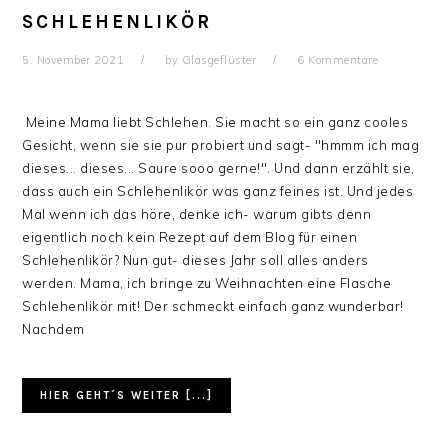
SCHLEHENLIKÖR
5. November 2021
by
Glasgeflüster
6 Kommentare
Meine Mama liebt Schlehen. Sie macht so ein ganz cooles
Gesicht, wenn sie sie pur probiert und sagt- "hmmm ich mag
dieses... dieses... Saure sooo gerne!". Und dann erzählt sie,
dass auch ein Schlehenlikör was ganz feines ist. Und jedes
Mal wenn ich das höre, denke ich- warum gibts denn
eigentlich noch kein Rezept auf dem Blog für einen
Schlehenlikör? Nun gut- dieses Jahr soll alles anders
werden. Mama, ich bringe zu Weihnachten eine Flasche
Schlehenlikör mit! Der schmeckt einfach ganz wunderbar!
Nachdem
HIER GEHT´S WEITER [...]