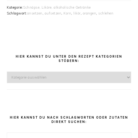
Kategorie:
Schnäpse, Liköre, alkoholische Getränke
Schlagwort:
ansetzen
,
aufsetzen
,
Korn
,
likör
,
orangen
,
schlehen
HAUPT-
SIDEBAR
HIER KANNST DU UNTER DEN REZEPT KATEGORIEN
STÖBERN:
Hier
kannst
Du
unter
den
Rezept
Kategorien
HIER KANNST DU NACH SCHLAGWORTEN ODER ZUTATEN
DIREKT SUCHEN:
stöbern: