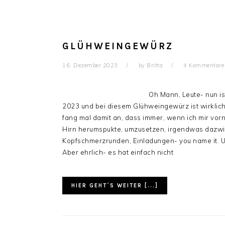
GLÜHWEINGEWÜRZ
16. Dezember 2023
by
Britta
4 Kommentare
Oh Mann, Leute- nun is
2023 und bei diesem Glühweingewürz ist wirklich 
fang mal damit an, dass immer, wenn ich mir vo
Hirn herumspukte, umzusetzen, irgendwas dazwi
Kopfschmerzrunden, Einladungen- you name it. U
Aber ehrlich- es hat einfach nicht
HIER GEHT´S WEITER [...]