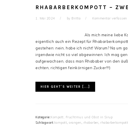
RHABARBERKOMPOTT – ZWE
1. Mai 2024
by
Britta
Kommentar verfassen
Als mich meine liebe K
eigentlich auch ein Rezept für Rhabarberkompott
gestehen: nein, habe ich nicht! Warum? Na um ga
irgendwie nicht so viel abgewinnen. Ich mag gene
aufgewachsen, dass man Rhababer von den äußere
echten, richtigen feinkörnigen Zucker!!!)
HIER GEHT´S WEITER [...]
Kategorie:
Kompott, Fruchtmus und Obst in Sirup
Schlagwort:
kompott
,
orangen
,
rhabarber
,
rhabarberkompott