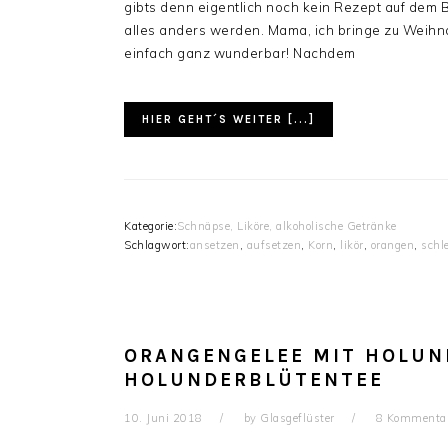
gibts denn eigentlich noch kein Rezept auf dem Bl
alles anders werden. Mama, ich bringe zu Weihn
einfach ganz wunderbar! Nachdem
HIER GEHT´S WEITER [...]
Kategorie:
Schnäpse, Liköre, alkoholische Getränke
Schlagwort:
ansetzen
,
aufsetzen
,
Korn
,
likör
,
orangen
,
schl
ORANGENGELEE MIT HOLUN
HOLUNDERBLÜTENTEE
10. Juni 2018
by
Glasgeflüster
8 Kommenta