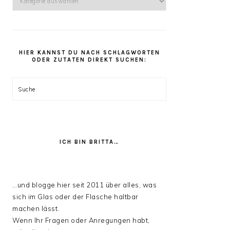
kannst
Du
unter
den
HIER KANNST DU NACH SCHLAGWORTEN
Rezept
ODER ZUTATEN DIREKT SUCHEN:
Kategorien
stöbern:
Suche
ICH BIN BRITTA…
…und blogge hier seit 2011 über alles, was
sich im Glas oder der Flasche haltbar
machen lässt.
Wenn Ihr Fragen oder Anregungen habt,