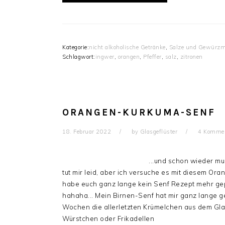
Kategorie:
nicht alkoholische Getränke
,
Salze und Gewürz
Schlagwort:
ingwer
,
orangen
,
Pfeffer
,
salz
,
zitronen
ORANGEN-KURKUMA-SENF
18. Februar 2022
by
Glasgeflüster
4 Kommen
...und schon wieder mu
tut mir leid, aber ich versuche es mit diesem O
habe euch ganz lange kein Senf Rezept mehr gep
hahaha... Mein Birnen-Senf hat mir ganz lange g
Wochen die allerletzten Krümelchen aus dem Glas
Würstchen oder Frikadellen