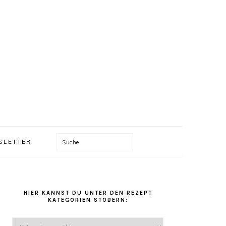
Suche
SLETTER
HAUPT-
SIDEBAR
HIER KANNST DU UNTER DEN REZEPT
KATEGORIEN STÖBERN:
Hier