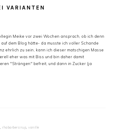
I VARIANTEN
ollegin Meike vor zwei Wochen ansprach, ob ich denn
 auf dem Blog hätte- da musste ich voller Schande
nz ehrlich zu sein, kann ich dieser matschigen Masse
rell eher was mit Biss und bin daher damit
n "Strängen" befreit, und dann in Zucker (ja
,
rhabarbersirup
,
vanille