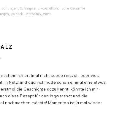
mischungen
,
Schnäpse, Liköre, alkoholische Getränke
angen
,
punsch
,
sternanis
,
zimt
ALZ
e
wahrscheinlich erstmal nicht soooo reizvoll, oder was
uf im Netz, und auch ich hatte schon einmal eine etwas
erstmal die Geschichte dazu kennt, könnte ich mir
euch diese Rezept für den Ingwershot und die
al nachmachen möchte! Momentan ist ja mal wieder