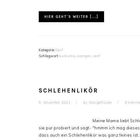
HIER GEHT´S WEITER [...]
Kategorie:
Senf
Schlagwort:
kurkuma
,
orangen
,
senf
SCHLEHENLIKÖR
5. November 2021
by
Glasgeflüster
6 Komme
Meine Mama liebt Schle
sie pur probiert und sagt- "hmmm ich mag dieses..
dass auch ein Schlehenlikör was ganz feines ist