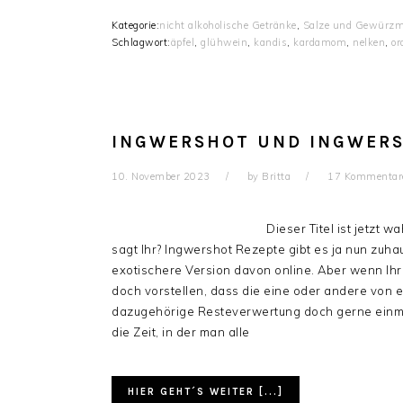
Kategorie:
nicht alkoholische Getränke
,
Salze und Gewürz
Schlagwort:
äpfel
,
glühwein
,
kandis
,
kardamom
,
nelken
,
or
INGWERSHOT UND INGWERS
10. November 2023
by
Britta
17 Kommentar
Dieser Titel ist jetzt 
sagt Ihr? Ingwershot Rezepte gibt es ja nun zuha
exotischere Version davon online. Aber wenn Ihr 
doch vorstellen, dass die eine oder andere von 
dazugehörige Resteverwertung doch gerne einm
die Zeit, in der man alle
HIER GEHT´S WEITER [...]