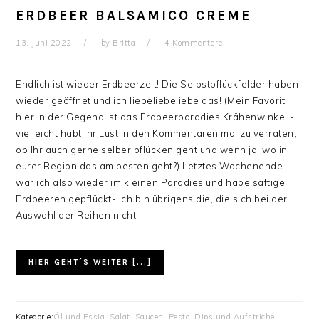
ERDBEER BALSAMICO CREME
13. Juni 2022
by
Britta
4 Kommentare
Endlich ist wieder Erdbeerzeit! Die Selbstpflückfelder haben
wieder geöffnet und ich liebeliebeliebe das! (Mein Favorit
hier in der Gegend ist das Erdbeerparadies Krähenwinkel -
vielleicht habt Ihr Lust in den Kommentaren mal zu verraten,
ob Ihr auch gerne selber pflücken geht und wenn ja, wo in
eurer Region das am besten geht?) Letztes Wochenende
war ich also wieder im kleinen Paradies und habe saftige
Erdbeeren gepflückt- ich bin übrigens die, die sich bei der
Auswahl der Reihen nicht
HIER GEHT´S WEITER [...]
Kategorie:
Öl und Essig
,
Salat
,
Saucen, Pesto, Dips und Aufstriche