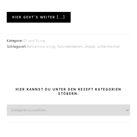
HIER GEHT´S WEITER [...]
Kategorie:
Öl und Essig
Schlagwort:
Balsamico
,
essig
,
holunderbeeren
,
rezept
,
selbermachen
HAUPT-
SIDEBAR
HIER KANNST DU UNTER DEN REZEPT KATEGORIEN
STÖBERN:
Hier
kannst
Du
unter
den