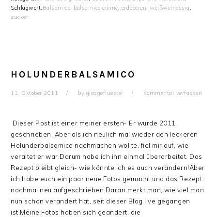
Schlagwort:
Balsamico
,
balsamico creme
,
erdbeeren
,
weißweinessig
,
zucker
HOLUNDERBALSAMICO
11. Oktober 2011
by
glasgefluester
Kommentar verfassen
Dieser Post ist einer meiner ersten- Er wurde 2011
geschrieben. Aber als ich neulich mal wieder den leckeren
Holunderbalsamico nachmachen wollte, fiel mir auf, wie
veraltet er war.Darum habe ich ihn einmal überarbeitet. Das
Rezept bleibt gleich- wie könnte ich es auch verändern!Aber
ich habe euch ein paar neue Fotos gemacht und das Rezept
nochmal neu aufgeschrieben.Daran merkt man, wie viel man
nun schon verändert hat, seit dieser Blog live gegangen
ist.Meine Fotos haben sich geändert, die