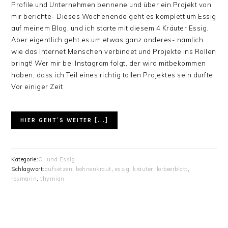
Profile und Unternehmen bennene und über ein Projekt von
mir berichte- Dieses Wochenende geht es komplett um Essig
auf meinem Blog, und ich starte mit diesem 4 Kräuter Essig.
Aber eigentlich geht es um etwas ganz anderes- nämlich
wie das Internet Menschen verbindet und Projekte ins Rollen
bringt! Wer mir bei Instagram folgt, der wird mitbekommen
haben, dass ich Teil eines richtig tollen Projektes sein durfte.
Vor einiger Zeit
HIER GEHT´S WEITER [...]
Kategorie:
Öl und Essig
Schlagwort:
aufsetzen
,
bohnenkraut
,
essig
,
kräuter
,
lorbeerblatt
,
rosmarin
,
thymian