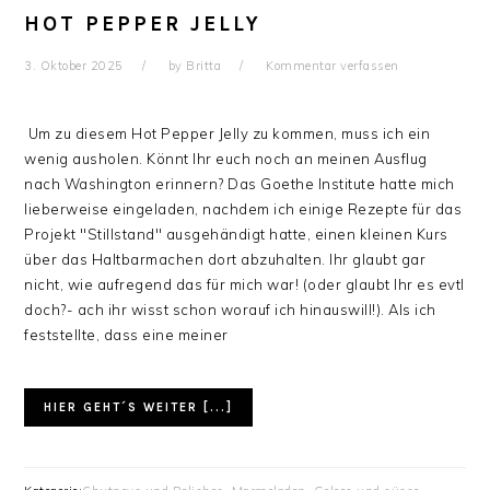
HOT PEPPER JELLY
3. Oktober 2025
by
Britta
Kommentar verfassen
Um zu diesem Hot Pepper Jelly zu kommen, muss ich ein
wenig ausholen. Könnt Ihr euch noch an meinen Ausflug
nach Washington erinnern? Das Goethe Institute hatte mich
lieberweise eingeladen, nachdem ich einige Rezepte für das
Projekt "Stillstand" ausgehändigt hatte, einen kleinen Kurs
über das Haltbarmachen dort abzuhalten. Ihr glaubt gar
nicht, wie aufregend das für mich war! (oder glaubt Ihr es evtl
doch?- ach ihr wisst schon worauf ich hinauswill!). Als ich
feststellte, dass eine meiner
HIER GEHT´S WEITER [...]