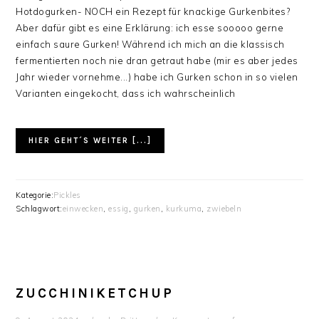
Hotdogurken- NOCH ein Rezept für knackige Gurkenbites?
Aber dafür gibt es eine Erklärung: ich esse sooooo gerne
einfach saure Gurken! Während ich mich an die klassisch
fermentierten noch nie dran getraut habe (mir es aber jedes
Jahr wieder vornehme...) habe ich Gurken schon in so vielen
Varianten eingekocht, dass ich wahrscheinlich
HIER GEHT´S WEITER [...]
Kategorie:
Pickles
Schlagwort:
einwecken
,
essig
,
gurken
,
kurkuma
,
zwiebeln
ZUCCHINIKETCHUP