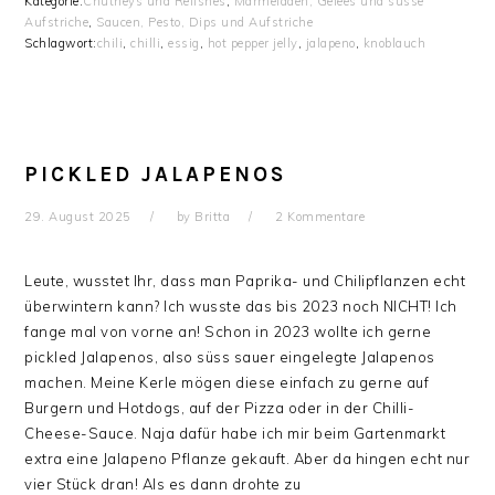
Kategorie:
Chutneys und Relishes
,
Marmeladen, Gelees und süsse
Aufstriche
,
Saucen, Pesto, Dips und Aufstriche
Schlagwort:
chili
,
chilli
,
essig
,
hot pepper jelly
,
jalapeno
,
knoblauch
PICKLED JALAPENOS
29. August 2025
by
Britta
2 Kommentare
Leute, wusstet Ihr, dass man Paprika- und Chilipflanzen echt
überwintern kann? Ich wusste das bis 2023 noch NICHT! Ich
fange mal von vorne an! Schon in 2023 wollte ich gerne
pickled Jalapenos, also süss sauer eingelegte Jalapenos
machen. Meine Kerle mögen diese einfach zu gerne auf
Burgern und Hotdogs, auf der Pizza oder in der Chilli-
Cheese-Sauce. Naja dafür habe ich mir beim Gartenmarkt
extra eine Jalapeno Pflanze gekauft. Aber da hingen echt nur
vier Stück dran! Als es dann drohte zu