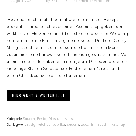
9. August 2024
by
Britta
Kommentar verfassen
Bevor ich euch heute hier mal wieder ein neues Rezept
präsentire, möchte ich euch einen Accounttipp geben, der
wirklich von Herzen kommt (dies ist keine bezahlte Werbung,
sondern nur eine Empfehlung meinerseits!). Die liebe Conny
Morigl ist echt ein Tausendsassa, sie hat mit ihrem Mann
zusammen eine Landwirtschaft, die sich gewaschen hat. Vor
allem ihre Schafe haben es mir angetan. Daneben betreiben
sie einige Blumen Selbstpflück Felder, einen Kürbis- und
einen Christbaumverkauf, sie hat einen
HIER GEHT´S WEITER [...]
Kategorie:
Saucen, Pesto, Dips und Aufstriche
Schlagwort:
essig
,
ketchup
,
paprika
,
saucen
,
zucchini
,
zucchiniketchup