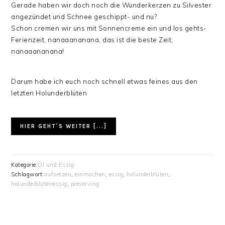
Gerade haben wir doch noch die Wunderkerzen zu Silvester
angezündet und Schnee geschippt- und nu?
Schon cremen wir uns mit Sonnencreme ein und los gehts-
Ferienzeit, nanaaananana, das ist die beste Zeit,
nanaaananana!
Darum habe ich euch noch schnell etwas feines aus den
letzten Holunderblüten
HIER GEHT´S WEITER [...]
Kategorie:
Öl und Essig
Schlagwort:
aufsetzen
,
einmachen
,
essig
,
holunderblüten
,
holunderblütenessig
,
preserving