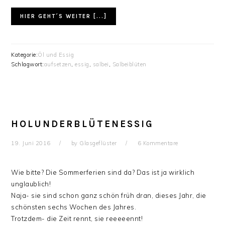
HIER GEHT´S WEITER [...]
Kategorie:
Öl und Essig
Schlagwort:
aufsetzen
,
essig
,
salbei
,
Salbeiblüten
HOLUNDERBLÜTENESSIG
19. Juni 2016
by
Glasgeflüster
6 Kommentare
Wie bitte? Die Sommerferien sind da? Das ist ja wirklich
unglaublich!
Naja- sie sind schon ganz schön früh dran, dieses Jahr, die
schönsten sechs Wochen des Jahres.
Trotzdem- die Zeit rennt, sie reeeeennt!