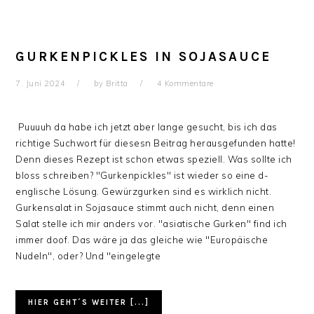
GURKENPICKLES IN SOJASAUCE
7. Juni 2024
by
Britta
4 Kommentare
Puuuuh da habe ich jetzt aber lange gesucht, bis ich das
richtige Suchwort für diesesn Beitrag herausgefunden hatte!
Denn dieses Rezept ist schon etwas speziell. Was sollte ich
bloss schreiben? "Gurkenpickles" ist wieder so eine d-
englische Lösung. Gewürzgurken sind es wirklich nicht.
Gurkensalat in Sojasauce stimmt auch nicht, denn einen
Salat stelle ich mir anders vor. "asiatische Gurken" find ich
immer doof. Das wäre ja das gleiche wie "Europäische
Nudeln", oder? Und "eingelegte
HIER GEHT´S WEITER [...]