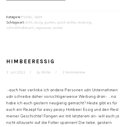
Kategorie:
Pickles
,
Salat
Schlagwort:
chilli
,
essig
,
gurken
,
quick pickle
,
reisessig
,
schnittknoblauch
,
sojasauce
,
zucker
HIMBEERESSIG
3. Juli 2022
by
Britta
2 Kommentare
-auch hier verlinke ich andere Personen udn Unternehmen
udn schreibe daher vorsichtigerweise Werbung dran- ...na
habe ich euch gestern neugierig gemacht? Heute gibt es für
euch ein Rezept für easy peasy Himbeer Essig und den Rest
meiner Geschichte! Fangen wir mit letzterem an- will euch ja
nicht allzusehr auf die Folter spannen! Die liebe, gestern