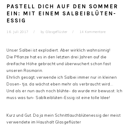
PASTELL DICH AUF DEN SOMMER
EIN: MIT EINEM SALBEIBLÜTEN-
ESSIG
16. Juli 2017
by
Glasgeflüster
14 Kommentare
Unser Salbei ist explodiert. Aber wirklich wahnsinnig!
Die Pflanze hat es in den letzten drei Jahren auf die
dreifache Höhe gebracht und überwuchert schon fast
unseren Rosmarin.
Ehrlich gesagt, verwende ich Salbei immer nur in kleinen
Dosen- tja, da wächst eben mehr als verbraucht wird...
Und als er nun auch noch blühte- da wurde mir bewusst: Ich
muss was tun- Sablkeiblüten-Essig ist eine tolle Idee!
Kurz und Gut. Da ja mein Schnittlauchblütenessig der meist
verwendete im Haushalt Glasgeflüster