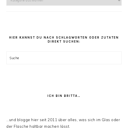
kannst
Du
unter
den
Rezept
Kategorien
HIER KANNST DU NACH SCHLAGWORTEN ODER ZUTATEN
DIREKT SUCHEN:
stöbern:
Suche
ICH BIN BRITTA…
…und blogge hier seit 2011 über alles, was sich im Glas oder
der Flasche haltbar machen lässt.