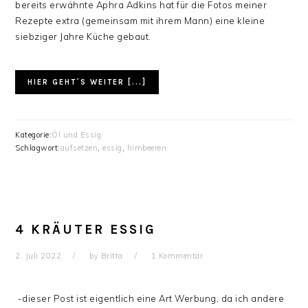
bereits erwähnte Aphra Adkins hat für die Fotos meiner
Rezepte extra (gemeinsam mit ihrem Mann) eine kleine
siebziger Jahre Küche gebaut.
HIER GEHT´S WEITER [...]
Kategorie:
Öl und Essig
Schlagwort:
aufsetzen
,
essig
,
himbeeren
4 KRÄUTER ESSIG
2. Juli 2022
by
Britta
1 Kommentar
-dieser Post ist eigentlich eine Art Werbung, da ich andere