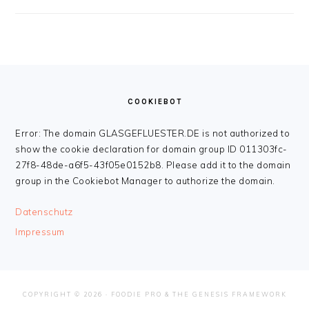
FOOTER
COOKIEBOT
Error: The domain GLASGEFLUESTER.DE is not authorized to
show the cookie declaration for domain group ID 011303fc-
27f8-48de-a6f5-43f05e0152b8. Please add it to the domain
group in the Cookiebot Manager to authorize the domain.
Datenschutz
Impressum
COPYRIGHT © 2026 ·
FOODIE PRO
&
THE GENESIS FRAMEWORK