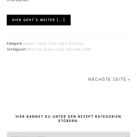
HIER GEHT´S WEITER [...]
Kategorie:
Saucen, Pesto, Dips und Aufstriche
Schlagwort:
dressing
,
essen
,
essig
,
holunder
,
salat
NÄCHSTE SEITE »
HAUPT-
SIDEBAR
HIER KANNST DU UNTER DEN REZEPT KATEGORIEN
STÖBERN:
Hier