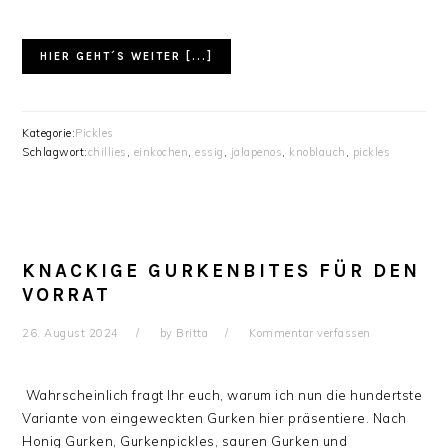
HIER GEHT´S WEITER [...]
Kategorie:
Pickles
Schlagwort:
chillies
,
einkochen
,
essig
,
jalapenos
,
knoblauch
,
pickles
KNACKIGE GURKENBITES FÜR DEN
VORRAT
26. August 2024
by
Britta
Kommentar verfassen
Wahrscheinlich fragt Ihr euch, warum ich nun die hundertste
Variante von eingeweckten Gurken hier präsentiere. Nach
Honig Gurken, Gurkenpickles, sauren Gurken und