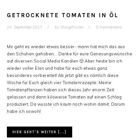
GETROCKNETE TOMATEN IN ÖL
24. September 2017
by
Glasgeflüster
8 Kommentare
Mir geht es wieder etwas besser- mann hat mich das aus
den Schuhen gehoben... Danke für eure Genesungswünsche
auf diversen Social Media Kanälen 🙂 Aber heute bin ich
wieder voller Elan und habe für euch etwas ganz
besonderes vorbereitet! Ab jetzt gibt es nämlich diese
Woche für Euch gleich vier Tomatenrezepte. Meine
Tomatenpflanzen haben sich dieses Jahr enorm Zeit
gelassen und dann kiloweise Tomaten auf einen Schlag
produziert. Da wusste ich kaum noch wohin damit. Darum
habe ich sowohl
HIER GEHT´S WEITER [...]