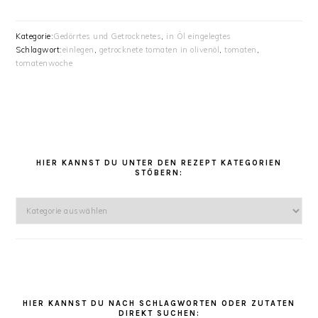
Kategorie:
Gedörrtes und Getrocknetes
,
in Öl eingelegtes
Schlagwort:
einlegen
,
getrocknete tomaten in olivenöl
,
tomaten
,
tomatenwoche
HAUPT-
SIDEBAR
HIER KANNST DU UNTER DEN REZEPT KATEGORIEN
STÖBERN:
Hier
kannst
Du
unter
den
Rezept
Kategorien
HIER KANNST DU NACH SCHLAGWORTEN ODER ZUTATEN
DIREKT SUCHEN: