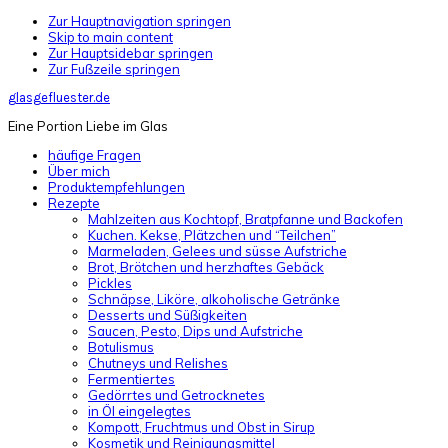
Zur Hauptnavigation springen
Skip to main content
Zur Hauptsidebar springen
Zur Fußzeile springen
glasgefluester.de
Eine Portion Liebe im Glas
häufige Fragen
Über mich
Produktempfehlungen
Rezepte
Mahlzeiten aus Kochtopf, Bratpfanne und Backofen
Kuchen. Kekse, Plätzchen und “Teilchen”
Marmeladen, Gelees und süsse Aufstriche
Brot, Brötchen und herzhaftes Gebäck
Pickles
Schnäpse, Liköre, alkoholische Getränke
Desserts und Süßigkeiten
Saucen, Pesto, Dips und Aufstriche
Botulismus
Chutneys und Relishes
Fermentiertes
Gedörrtes und Getrocknetes
in Öl eingelegtes
Kompott, Fruchtmus und Obst in Sirup
Kosmetik und Reinigungsmittel