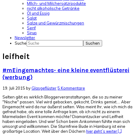
MIlch- und Milchersatzrpodukte
nicht alkoholische Getränke
Öl und Essig
Salat
Salze und Gewürzmischungen
Senf
Sirup
Newsletter
Suche
leifheit
#mEingemachtes- eine kleine eventflüsterei
(werbung)
19. Juli 2015
by
Glasgeflüster
5 Kommentare
Selten gibt es wirklich Bloggerveranstaltungen, die so zu meiner
"Nische" passen. Viel wird gebacken, gekocht, Drinks gemixt.... Aber
Eingemacht wird da nur äußerst selten. Was meint Ihr, wie ich mich da
gefreut habe, als eine tolle Anfrage kam, ob ich nicht zu einerm
Marmeladen Event kommen möchte? Diamantzucker und Leifheit
haben eingeladen. Und wie! Schon beim Ankommen fühlte man sich
umsorgt und willkommen. Die Sturmfreie Bude in Hamburg ist eine
großartige Location. Weit über den Dächern
hier geht´s weiter [...]