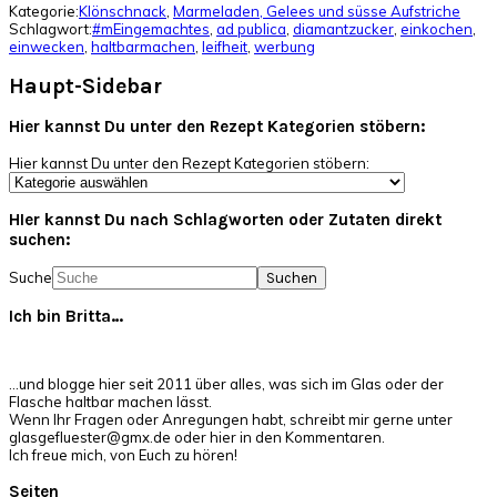
Kategorie:
Klönschnack
,
Marmeladen, Gelees und süsse Aufstriche
Schlagwort:
#mEingemachtes
,
ad publica
,
diamantzucker
,
einkochen
,
einwecken
,
haltbarmachen
,
leifheit
,
werbung
Haupt-Sidebar
Hier kannst Du unter den Rezept Kategorien stöbern:
Hier kannst Du unter den Rezept Kategorien stöbern:
HIer kannst Du nach Schlagworten oder Zutaten direkt
suchen:
Suche
Ich bin Britta…
…und blogge hier seit 2011 über alles, was sich im Glas oder der
Flasche haltbar machen lässt.
Wenn Ihr Fragen oder Anregungen habt, schreibt mir gerne unter
glasgefluester@gmx.de oder hier in den Kommentaren.
Ich freue mich, von Euch zu hören!
Seiten