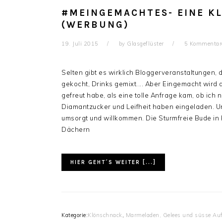
#MEINGEMACHTES- EINE KL
(WERBUNG)
19. Juli 2015
by
Glasgeflüster
5 Kommentar
Selten gibt es wirklich Bloggerveranstaltungen, 
gekocht, Drinks gemixt.... Aber Eingemacht wird d
gefreut habe, als eine tolle Anfrage kam, ob ic
Diamantzucker und Leifheit haben eingeladen. 
umsorgt und willkommen. Die Sturmfreie Bude in 
Dächern
HIER GEHT´S WEITER [...]
Kategorie:
Klönschnack
,
Marmeladen, Gelees und süsse Auf