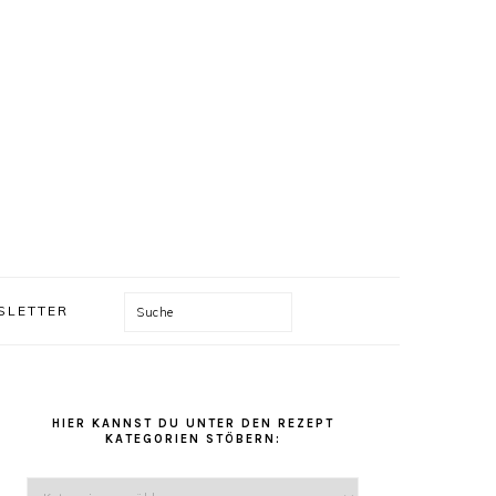
Suche
SLETTER
HAUPT-
SIDEBAR
HIER KANNST DU UNTER DEN REZEPT
KATEGORIEN STÖBERN:
Hier