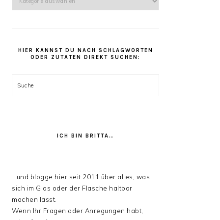
kannst
Du
unter
den
HIER KANNST DU NACH SCHLAGWORTEN
Rezept
ODER ZUTATEN DIREKT SUCHEN:
Kategorien
stöbern:
Suche
ICH BIN BRITTA…
…und blogge hier seit 2011 über alles, was
sich im Glas oder der Flasche haltbar
machen lässt.
Wenn Ihr Fragen oder Anregungen habt,