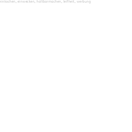
einkochen
,
einwecken
,
haltbarmachen
,
leifheit
,
werbung