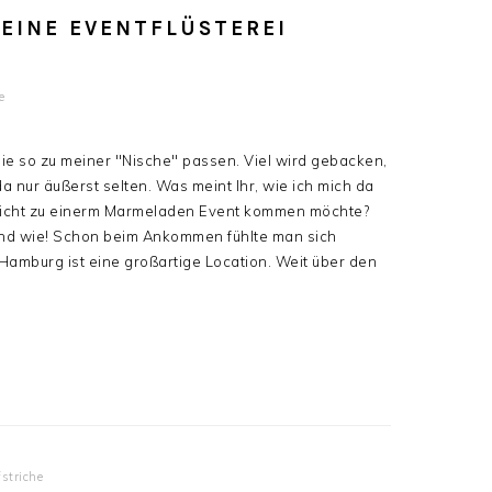
EINE EVENTFLÜSTEREI
e
die so zu meiner "Nische" passen. Viel wird gebacken,
a nur äußerst selten. Was meint Ihr, wie ich mich da
h nicht zu einerm Marmeladen Event kommen möchte?
Und wie! Schon beim Ankommen fühlte man sich
Hamburg ist eine großartige Location. Weit über den
striche