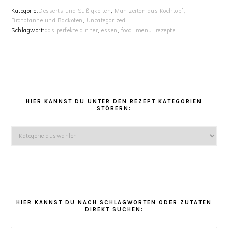
Kategorie:
Desserts und Süßigkeiten
,
Mahlzeiten aus Kochtopf,
Bratpfanne und Backofen
,
Uncategorized
Schlagwort:
das perfekte dinner
,
essen
,
food
,
menu
,
rezepte
HAUPT-
SIDEBAR
HIER KANNST DU UNTER DEN REZEPT KATEGORIEN
STÖBERN:
Hier
kannst
Du
unter
den
Rezept
Kategorien
HIER KANNST DU NACH SCHLAGWORTEN ODER ZUTATEN
DIREKT SUCHEN:
stöbern: