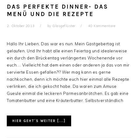
DAS PERFEKTE DINNER- DAS
MENÜ UND DIE REZEPTE
2. Oktober 2013
by
Glasgeflüster
40 Kommentare
Hallo Ihr Lieben, Das war es nun. Mein Gastgebertag ist
gelaufen. Und Ihr habt alle einen Feiertag und idealerweise
ein durch den Brückentag verlängertes Wochenende vor
euch.... Vielleicht hat dem einen oder anderen ja das von mir
servierte Essen gefallen?!? Wer mag kann es gerne
nachkochen, denn ich möchte euch hier einmal alle Rezepte
verlinken, die ich gekocht habe. Da waren zum Amuse
Gueule einmal die leckeren Parmesanbrötchen. Es gab eine
Tomatenbutter und eine Kräuterbutter. Selbstverständlich
HIER GEHT´S WEITER [...]