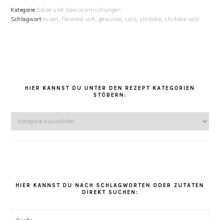
Kategorie:
Salze und Gewürzmischungen
Schlagwort:
essen
,
flavored salt
,
gewürze
,
salz
,
shiitake
,
shiitake salz
HAUPT-
SIDEBAR
HIER KANNST DU UNTER DEN REZEPT KATEGORIEN
STÖBERN:
Hier
kannst
Du
unter
den
Rezept
Kategorien
HIER KANNST DU NACH SCHLAGWORTEN ODER ZUTATEN
DIREKT SUCHEN:
stöbern:
Suche