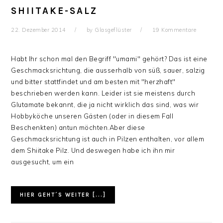
SHIITAKE-SALZ
22. Dezember 2014
by
Glasgeflüster
19 Kommentare
Habt Ihr schon mal den Begriff "umami" gehört? Das ist eine
Geschmacksrichtung, die ausserhalb von süß, sauer, salzig
und bitter stattfindet und am besten mit "herzhaft"
beschrieben werden kann. Leider ist sie meistens durch
Glutamate bekannt, die ja nicht wirklich das sind, was wir
Hobbyköche unseren Gästen (oder in diesem Fall
Beschenkten) antun möchten.Aber diese
Geschmacksrichtung ist auch in Pilzen enthalten, vor allem
dem Shiitake Pilz. Und deswegen habe ich ihn mir
ausgesucht, um ein
HIER GEHT´S WEITER [...]