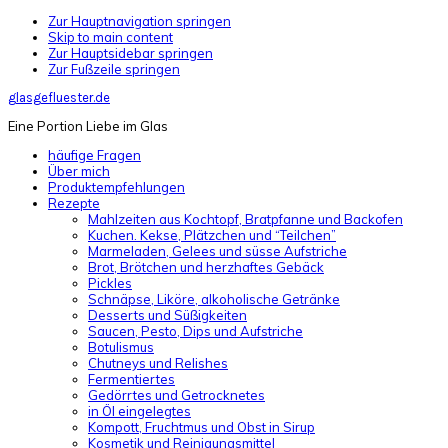
Zur Hauptnavigation springen
Skip to main content
Zur Hauptsidebar springen
Zur Fußzeile springen
glasgefluester.de
Eine Portion Liebe im Glas
häufige Fragen
Über mich
Produktempfehlungen
Rezepte
Mahlzeiten aus Kochtopf, Bratpfanne und Backofen
Kuchen. Kekse, Plätzchen und “Teilchen”
Marmeladen, Gelees und süsse Aufstriche
Brot, Brötchen und herzhaftes Gebäck
Pickles
Schnäpse, Liköre, alkoholische Getränke
Desserts und Süßigkeiten
Saucen, Pesto, Dips und Aufstriche
Botulismus
Chutneys und Relishes
Fermentiertes
Gedörrtes und Getrocknetes
in Öl eingelegtes
Kompott, Fruchtmus und Obst in Sirup
Kosmetik und Reinigungsmittel