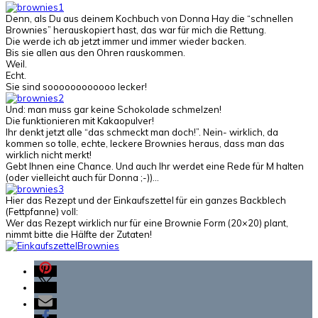
Denn, als Du aus deinem Kochbuch von Donna Hay die “schnellen
Brownies” herauskopiert hast, das war für mich die Rettung.
Die werde ich ab jetzt immer und immer wieder backen.
Bis sie allen aus den Ohren rauskommen.
Weil.
Echt.
Sie sind soooooooooooo lecker!
Und: man muss gar keine Schokolade schmelzen!
Die funktionieren mit Kakaopulver!
Ihr denkt jetzt alle “das schmeckt man doch!”. Nein- wirklich, da
kommen so tolle, echte, leckere Brownies heraus, dass man das
wirklich nicht merkt!
Gebt Ihnen eine Chance. Und auch Ihr werdet eine Rede für M halten
(oder vielleicht auch für Donna ;-))…
Hier das Rezept und der Einkaufszettel für ein ganzes Backblech
(Fettpfanne) voll:
Wer das Rezept wirklich nur für eine Brownie Form (20×20) plant,
nimmt bitte die Hälfte der Zutaten!