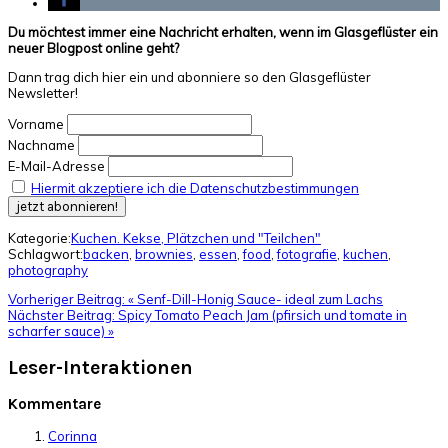
Du möchtest immer eine Nachricht erhalten, wenn im Glasgeflüster ein
neuer Blogpost online geht?
Dann trag dich hier ein und abonniere so den Glasgeflüster
Newsletter!
Vorname
Nachname
E-Mail-Adresse
Hiermit akzeptiere ich die Datenschutzbestimmungen
Kategorie:
Kuchen. Kekse, Plätzchen und "Teilchen"
Schlagwort:
backen
,
brownies
,
essen
,
food
,
fotografie
,
kuchen
,
photography
Vorheriger Beitrag:
« Senf-Dill-Honig Sauce- ideal zum Lachs
Nächster Beitrag:
Spicy Tomato Peach Jam (pfirsich und tomate in
scharfer sauce) »
Leser-Interaktionen
Kommentare
Corinna