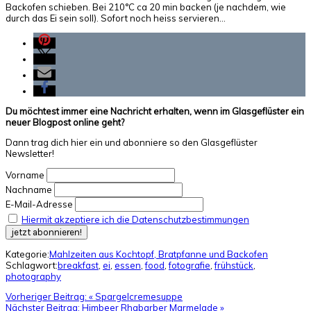
Backofen schieben. Bei 210°C ca 20 min backen (je nachdem, wie
durch das Ei sein soll). Sofort noch heiss servieren…
Du möchtest immer eine Nachricht erhalten, wenn im Glasgeflüster ein
neuer Blogpost online geht?
Dann trag dich hier ein und abonniere so den Glasgeflüster
Newsletter!
Vorname
Nachname
E-Mail-Adresse
Hiermit akzeptiere ich die Datenschutzbestimmungen
Kategorie:
Mahlzeiten aus Kochtopf, Bratpfanne und Backofen
Schlagwort:
breakfast
,
ei
,
essen
,
food
,
fotografie
,
frühstück
,
photography
Vorheriger Beitrag:
« Spargelcremesuppe
Nächster Beitrag:
Himbeer Rhabarber Marmelade »