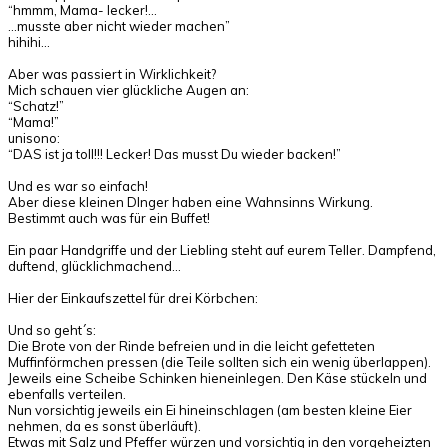
“hmmm, Mama- lecker!…
…musste aber nicht wieder machen”
hihihi…
Aber was passiert in Wirklichkeit?
Mich schauen vier glückliche Augen an:
“Schatz!”
“Mama!”
unisono:
“DAS ist ja toll!!! Lecker! Das musst Du wieder backen!”
Und es war so einfach!
Aber diese kleinen DInger haben eine Wahnsinns Wirkung.
Bestimmt auch was für ein Buffet!
Ein paar Handgriffe und der Liebling steht auf eurem Teller. Dampfend,
duftend, glücklichmachend…
Hier der Einkaufszettel für drei Körbchen:
Und so geht´s:
Die Brote von der Rinde befreien und in die leicht gefetteten
Muffinförmchen pressen (die Teile sollten sich ein wenig überlappen).
Jeweils eine Scheibe Schinken hieneinlegen. Den Käse stückeln und
ebenfalls verteilen.
Nun vorsichtig jeweils ein Ei hineinschlagen (am besten kleine Eier
nehmen, da es sonst überläuft).
Etwas mit Salz und Pfeffer würzen und vorsichtig in den vorgeheizten