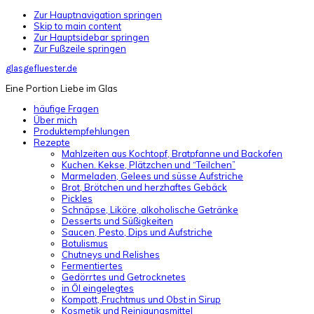
Zur Hauptnavigation springen
Skip to main content
Zur Hauptsidebar springen
Zur Fußzeile springen
glasgefluester.de
Eine Portion Liebe im Glas
häufige Fragen
Über mich
Produktempfehlungen
Rezepte
Mahlzeiten aus Kochtopf, Bratpfanne und Backofen
Kuchen. Kekse, Plätzchen und “Teilchen”
Marmeladen, Gelees und süsse Aufstriche
Brot, Brötchen und herzhaftes Gebäck
Pickles
Schnäpse, Liköre, alkoholische Getränke
Desserts und Süßigkeiten
Saucen, Pesto, Dips und Aufstriche
Botulismus
Chutneys und Relishes
Fermentiertes
Gedörrtes und Getrocknetes
in Öl eingelegtes
Kompott, Fruchtmus und Obst in Sirup
Kosmetik und Reinigungsmittel