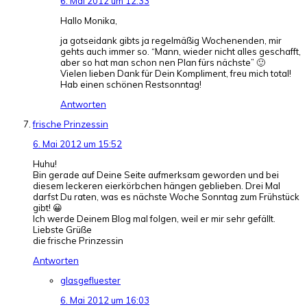
6. Mai 2012 um 12:33
Hallo Monika,
ja gotseidank gibts ja regelmäßig Wochenenden, mir
gehts auch immer so. “Mann, wieder nicht alles geschafft,
aber so hat man schon nen Plan fürs nächste” 🙂
Vielen lieben Dank für Dein Kompliment, freu mich total!
Hab einen schönen Restsonntag!
Antworten
frische Prinzessin
6. Mai 2012 um 15:52
Huhu!
Bin gerade auf Deine Seite aufmerksam geworden und bei
diesem leckeren eierkörbchen hängen geblieben. Drei Mal
darfst Du raten, was es nächste Woche Sonntag zum Frühstück
gibt! 😀
Ich werde Deinem Blog mal folgen, weil er mir sehr gefällt.
Liebste Grüße
die frische Prinzessin
Antworten
glasgefluester
6. Mai 2012 um 16:03