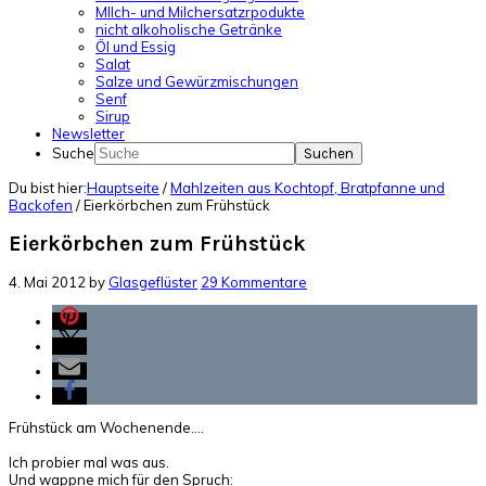
MIlch- und Milchersatzrpodukte
nicht alkoholische Getränke
Öl und Essig
Salat
Salze und Gewürzmischungen
Senf
Sirup
Newsletter
Suche
Du bist hier:
Hauptseite
/
Mahlzeiten aus Kochtopf, Bratpfanne und
Backofen
/
Eierkörbchen zum Frühstück
Eierkörbchen zum Frühstück
4. Mai 2012
by
Glasgeflüster
29 Kommentare
Frühstück am Wochenende….
Ich probier mal was aus.
Und wappne mich für den Spruch: