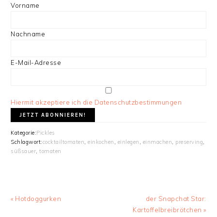
Vorname
Nachname
E-Mail-Adresse
Hiermit akzeptiere ich die Datenschutzbestimmungen
Kategorie:
Pickles
Schlagwort:
cocktailtomaten
,
einkochen
,
einlegen
,
einmachen
,
preserving
,
süßsauer
,
tomaten
Vorheriger
Nächster
« Hotdoggurken
der Snapchat Star:
Beitrag:
Beitrag:
Kartoffelbreibrötchen »