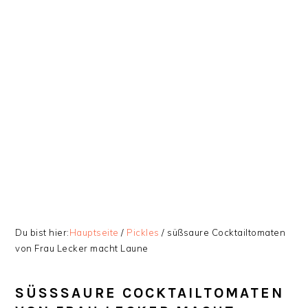
Zur
Skip
Zur
Zur
Hauptnavigation
to
Hauptsidebar
Fußzeile
springen
main
springen
springen
content
Du bist hier:
Hauptseite
/
Pickles
/
süßsaure Cocktailtomaten
von Frau Lecker macht Laune
SÜSSSAURE COCKTAILTOMATEN V