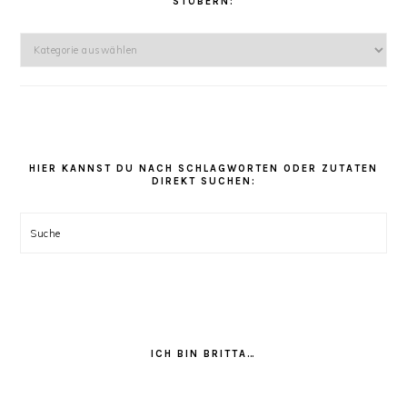
STÖBERN:
Hier
kannst
Du
unter
den
Rezept
Kategorien
HIER KANNST DU NACH SCHLAGWORTEN ODER ZUTATEN
DIREKT SUCHEN:
stöbern:
Suche
ICH BIN BRITTA…