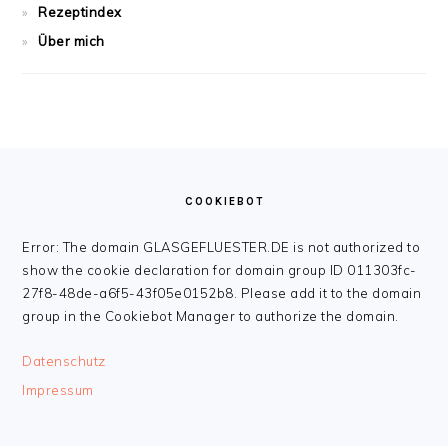
Rezeptindex
Über mich
FOOTER
COOKIEBOT
Error: The domain GLASGEFLUESTER.DE is not authorized to
show the cookie declaration for domain group ID 011303fc-
27f8-48de-a6f5-43f05e0152b8. Please add it to the domain
group in the Cookiebot Manager to authorize the domain.
Datenschutz
Impressum