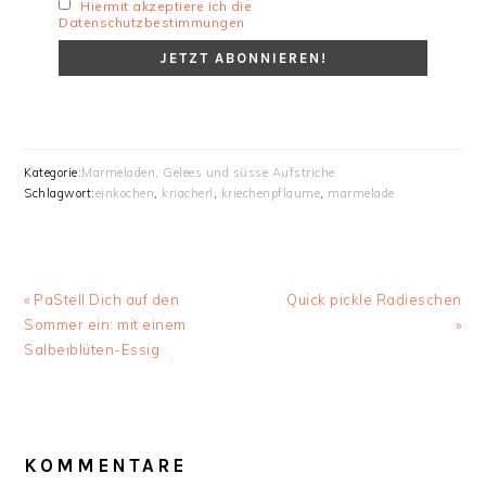
Hiermit akzeptiere ich die
Datenschutzbestimmungen
Kategorie:
Marmeladen, Gelees und süsse Aufstriche
Schlagwort:
einkochen
,
kriacherl
,
kriechenpflaume
,
marmelade
Vorheriger
Nächster
« PaStell Dich auf den
Quick pickle Radieschen
Beitrag:
Beitrag:
Sommer ein: mit einem
»
Salbeiblüten-Essig
LESER-
INTERAKTIONEN
KOMMENTARE