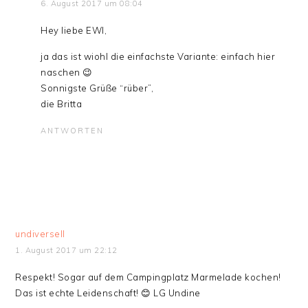
6. August 2017 um 08:04
Hey liebe EWI,
ja das ist wiohl die einfachste Variante: einfach hier
naschen 😉
Sonnigste Grüße “rüber”,
die Britta
ANTWORTEN
undiversell
1. August 2017 um 22:12
Respekt! Sogar auf dem Campingplatz Marmelade kochen!
Das ist echte Leidenschaft! 😊 LG Undine