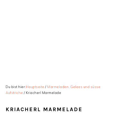
Zur
Skip
Zur
Zur
Hauptnavigation
to
Hauptsidebar
Fußzeile
springen
main
springen
springen
content
Du bist hier:
Hauptseite
/
Marmeladen, Gelees und süsse
Aufstriche
/
Kriacherl Marmelade
KRIACHERL MARMELADE