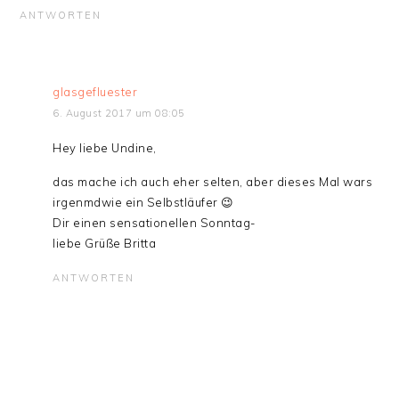
ANTWORTEN
glasgefluester
6. August 2017 um 08:05
Hey liebe Undine,
das mache ich auch eher selten, aber dieses Mal wars
irgenmdwie ein Selbstläufer 😉
Dir einen sensationellen Sonntag-
liebe Grüße Britta
ANTWORTEN