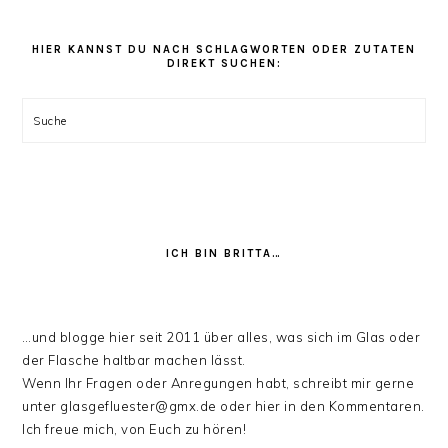
den
Rezept
Kategorien
HIER KANNST DU NACH SCHLAGWORTEN ODER ZUTATEN
DIREKT SUCHEN:
stöbern:
Suche
ICH BIN BRITTA…
…und blogge hier seit 2011 über alles, was sich im Glas oder
der Flasche haltbar machen lässt.
Wenn Ihr Fragen oder Anregungen habt, schreibt mir gerne
unter glasgefluester@gmx.de oder hier in den Kommentaren.
Ich freue mich, von Euch zu hören!