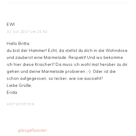
EWI
31. Juli 2017 um 21:42
Hallo Britta,
du bist der Hammer! Echt, da stellst du dich in die Wohndose
und zauberst eine Marmelade. Respekt! Und wo bekomme
ich hier diese Kriacherl? Da muss ich wohl mal herüber zu dir
gehen und deine Marmelade probieren ;-). Oder ist die
schon aufgegessen, so lecker, wie sie aussieht?
Liebe Grüße,
Erida
ANTWORTEN
glasgefluester