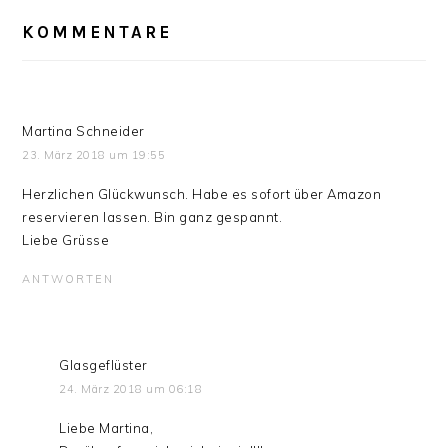
LESER-
INTERAKTIONEN
KOMMENTARE
Martina Schneider
23. März 2018 um 19:55
Herzlichen Glückwunsch. Habe es sofort über Amazon
reservieren lassen. Bin ganz gespannt.
Liebe Grüsse
ANTWORTEN
Glasgeflüster
24. März 2018 um 06:18
Liebe Martina,