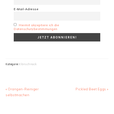
E-Mail-Adresse
Hiermit akzeptiere ich die
Datenschutzbestimmungen
Kategorie:
Klönschnack
Vorheriger
Nächster
« Orangen-Reiniger
Pickled Beet Eggs »
Beitrag:
Beitrag:
selbstmachen