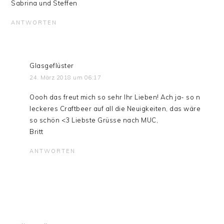
Sabrina und Steffen
ANTWORTEN
Glasgeflüster
24. März 2018 um 06:17
Oooh das freut mich so sehr Ihr Lieben! Ach ja- so n
leckeres Craftbeer auf all die Neuigkeiten, das wäre
so schön <3 Liebste Grüsse nach MUC,
Britt
ANTWORTEN