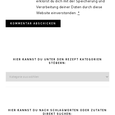
erklärst du dich mit der Speicherung und
Verarbeitung deiner Daten durch diese
Website einverstanden.
*
HAUPT-
SIDEBAR
HIER KANNST DU UNTER DEN REZEPT KATEGORIEN
STÖBERN:
Hier
kannst
Du
unter
den
Rezept
Kategorien
HIER KANNST DU NACH SCHLAGWORTEN ODER ZUTATEN
DIREKT SUCHEN: