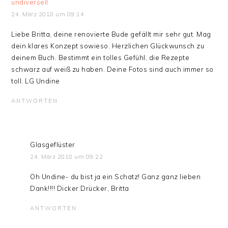
undiversell
24. März 2018 um 09:14
Liebe Britta, deine renovierte Bude gefällt mir sehr gut. Mag
dein klares Konzept sowieso. Herzlichen Glückwunsch zu
deinem Buch. Bestimmt ein tolles Gefühl, die Rezepte
schwarz auf weiß zu haben. Deine Fotos sind auch immer so
toll. LG Undine
ANTWORTEN
Glasgeflüster
24. März 2018 um 09:22
Oh Undine- du bist ja ein Schatz! Ganz ganz lieben
Dank!!!! Dicker Drücker, Britta
ANTWORTEN