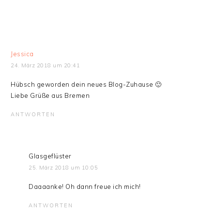
Jessica
24. März 2018 um 20:41
Hübsch geworden dein neues Blog-Zuhause 🙂
Liebe Grüße aus Bremen
ANTWORTEN
Glasgeflüster
25. März 2018 um 10:05
Daaaanke! Oh dann freue ich mich!
ANTWORTEN