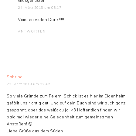
Glasgeflüster
24. März 2018 um 06:17
Viiiielen vielen Dank!!!!!
ANTWORTEN
Sabrina
23. März 2018 um 22:42
So viele Gründe zum Feiern! Schick ist es hier im Eigenheim,
gefällt uns richtig gut! Und auf dein Buch sind wir auch ganz
gespannt, aber das weißt du ja. <3 Hoffentlich finden wir
bald mal wieder eine Gelegenheit zum gemeinsamen
Anstoßen! 🙂
Liebe Grüße aus dem Süden