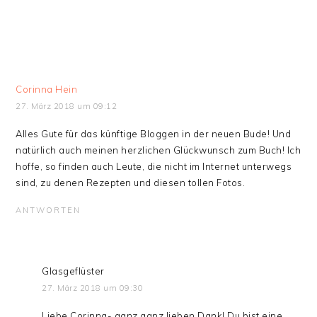
Corinna Hein
27. März 2018 um 09:12
Alles Gute für das künftige Bloggen in der neuen Bude! Und
natürlich auch meinen herzlichen Glückwunsch zum Buch! Ich
hoffe, so finden auch Leute, die nicht im Internet unterwegs
sind, zu denen Rezepten und diesen tollen Fotos.
ANTWORTEN
Glasgeflüster
27. März 2018 um 09:30
Liebe Corinna- ganz ganz lieben Dank! Du bist eine