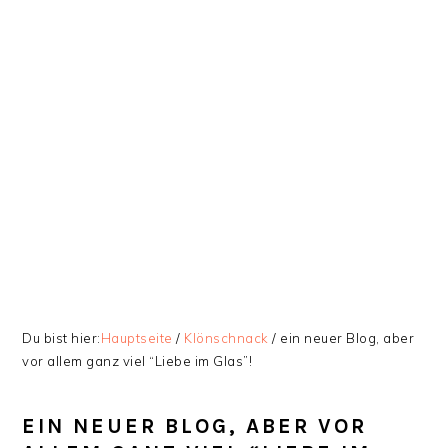
Zur
Skip
Zur
Zur
Hauptnavigation
to
Hauptsidebar
Fußzeile
springen
main
springen
springen
content
Du bist hier:
Hauptseite
/
Klönschnack
/
ein neuer Blog, aber
vor allem ganz viel “Liebe im Glas”!
EIN NEUER BLOG, ABER VOR