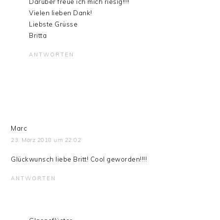
Darüber freue ich mich riesig!!!!
Vielen lieben Dank!
Liebste Grüsse
Britta
ANTWORTEN
Marc
23. März 2018 um 22:02
Glückwunsch liebe Britt! Cool geworden!!!!
ANTWORTEN